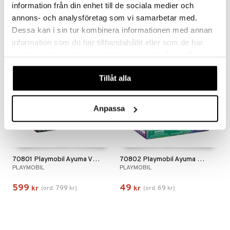
information från din enhet till de sociala medier och
139
169
188
kr
(
ord.
kr
)
kr
annons- och analysföretag som vi samarbetar med.
Dessa kan i sin tur kombinera informationen med annan
information som du har tillhandahållit eller som de har
samlat in när du har använt deras tjänster. Du godkänner
-25%
-29%
våra cookies vid fortsatt användande av vår webbplats.
Tillåt alla
Anpassa
70801 Playmobil Ayuma Visdoms Träd
70802 Playmobil Ayuma Knight Fairy med Totemdjur
PLAYMOBIL
PLAYMOBIL
599
49
799
69
kr
(
ord.
kr
)
kr
(
ord.
kr
)