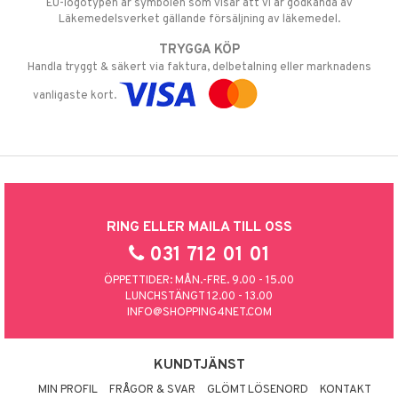
EU-logotypen är symbolen som visar att vi är godkända av
Läkemedelsverket gällande försäljning av läkemedel.
TRYGGA KÖP
Handla tryggt & säkert via faktura, delbetalning eller marknadens
vanligaste kort.
RING ELLER MAILA TILL OSS
031 712 01 01
ÖPPETTIDER: MÅN.-FRE. 9.00 - 15.00
LUNCHSTÄNGT 12.00 - 13.00
INFO@SHOPPING4NET.COM
KUNDTJÄNST
MIN PROFIL
FRÅGOR & SVAR
GLÖMT LÖSENORD
KONTAKT