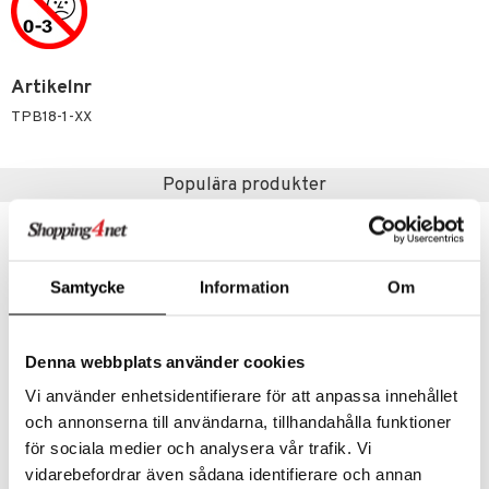
 Patrol
tson & Findus
Artikelnr
pi Långstrump
TPB18-1-XX
kemon
amashjältarna
Populära produkter
ållan
-26%
derman
Samtycke
Information
Om
er Mario
Denna webbplats använder cookies
Vi använder enhetsidentifierare för att anpassa innehållet
och annonserna till användarna, tillhandahålla funktioner
för sociala medier och analysera vår trafik. Vi
70636 Playmobil 1.2.3 Aqua Vattenhjul med Hajunge
70782 Playmobil City Polis i Jetryggsäck
vidarebefordrar även sådana identifierare och annan
PLAYMOBIL
PLAYMOBIL