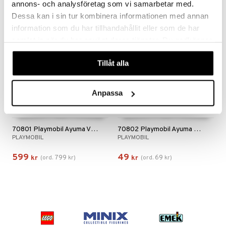
annons- och analysföretag som vi samarbetar med.
Dessa kan i sin tur kombinera informationen med annan
-25%
-29%
information som du har tillhandahållit eller som de har
samlat in när du har använt deras tjänster. Du godkänner
våra cookies vid fortsatt användande av vår webbplats.
Tillåt alla
Anpassa
70801 Playmobil Ayuma Visdoms Träd
70802 Playmobil Ayuma Knight Fairy med Totemdjur
PLAYMOBIL
PLAYMOBIL
599
49
799
69
kr
(
ord.
kr
)
kr
(
ord.
kr
)