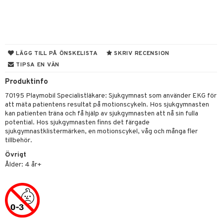
tyrt
gtoys
s
O Classic
saker
ens Barn
ney
O Creator
o
uslek
ållan
ney Prinsessor
GO Disney
badabado
andlek
LÄGG TILL PÅ ÖNSKELISTA
SKRIV RECENSION
ffi Love
TIPSA EN VÄN
l
O Disney Princess
ki
mhus-leksaker
tar
Produktinfo
zen
GO DUPLO
mhus-spel
tar
70195 Playmobil Specialistläkare: Sjukgymnast som använder EKG för
ta Gris
O Friends
0 bitar
el
att mäta patientens resultat på motionscykeln. Hos sjukgymnasten
änst
kan patienten träna och få hjälp av sjukgymnasten att nå sin fulla
ry Potter
O Minecraft
sel
aterial
spel
potential. Hos sjukgymnasten finns det färgade
 & svar
sjukgymnastklistermärken, en motionscykel, våg och många fler
lo Kitty
GO Ninjago
ssel
set
psspel
tillbehör.
produkt
.L.
GO Speed Champions
Övrigt
illbehör
Måla
elningen
Ålder: 4 år+
mma Mu
GO Spidey
erial
tik
le
O Super Heroes
s
min
ic
Little Pony