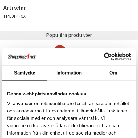
Artikelnr
 Patrol
TPL31-1-XX
tson & Findus
pi Långstrump
Populära produkter
kemon
amashjältarna
-26%
ållan
derman
Samtycke
Information
Om
er Mario
Denna webbplats använder cookies
Vi använder enhetsidentifierare för att anpassa innehållet
och annonserna till användarna, tillhandahålla funktioner
70636 Playmobil 1.2.3 Aqua Vattenhjul med Hajunge
70782 Playmobil City Polis i Jetryggsäck
för sociala medier och analysera vår trafik. Vi
PLAYMOBIL
PLAYMOBIL
vidarebefordrar även sådana identifierare och annan
139
169
188
kr
(
ord.
kr
)
kr
information från din enhet till de sociala medier och