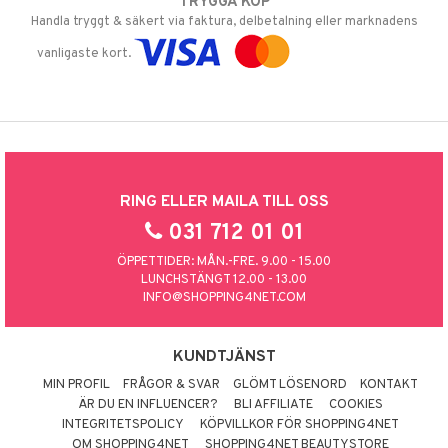
TRYGGA KÖP
Handla tryggt & säkert via faktura, delbetalning eller marknadens
vanligaste kort.
RING ELLER MAILA TILL OSS
031 712 01 01
ÖPPETTIDER: MÅN.-FRE. 9.00 - 15.00
LUNCHSTÄNGT 12.00 - 13.00
INFO@SHOPPING4NET.COM
KUNDTJÄNST
MIN PROFIL
FRÅGOR & SVAR
GLÖMT LÖSENORD
KONTAKT
ÄR DU EN INFLUENCER?
BLI AFFILIATE
COOKIES
INTEGRITETSPOLICY
KÖPVILLKOR FÖR SHOPPING4NET
OM SHOPPING4NET
SHOPPING4NET BEAUTYSTORE