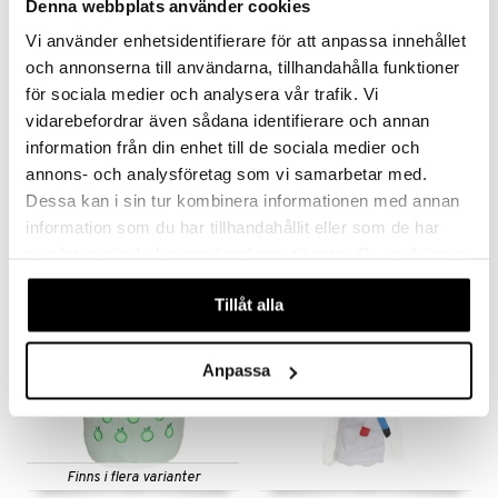
Denna webbplats använder cookies
Vi använder enhetsidentifierare för att anpassa innehållet
och annonserna till användarna, tillhandahålla funktioner
för sociala medier och analysera vår trafik. Vi
Finns i flera varianter
vidarebefordrar även sådana identifierare och annan
Pippi docka 30 cm
Wild Republic Fågel med Ljud
information från din enhet till de sociala medier och
PIPPI LÅNGSTRUMP
WILD REPUBLIC
annons- och analysföretag som vi samarbetar med.
Dessa kan i sin tur kombinera informationen med annan
199
129
kr
kr
information som du har tillhandahållit eller som de har
samlat in när du har använt deras tjänster. Du godkänner
våra cookies vid fortsatt användande av vår webbplats.
Tillåt alla
Anpassa
Finns i flera varianter