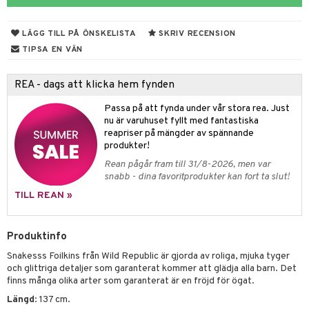
tyrt
gtoys
s
O Classic
saker
LÄGG TILL PÅ ÖNSKELISTA
SKRIV RECENSION
ens Barn
ney
O Creator
o
uslek
TIPSA EN VÄN
ållan
ney Prinsessor
GO Disney
badabado
andlek
REA - dags att klicka hem fynden
ffi Love
l
O Disney Princess
ki
mhus-leksaker
tar
Passa på att fynda under vår stora rea. Just
zen
GO DUPLO
mhus-spel
tar
nu är varuhuset fyllt med fantastiska
reapriser på mängder av spännande
ta Gris
O Friends
0 bitar
el
produkter!
änst
ry Potter
O Minecraft
Rean pågår fram till 31/8-2026, men var
sel
aterial
spel
snabb - dina favoritprodukter kan fort ta slut!
 & svar
lo Kitty
GO Ninjago
ssel
set
psspel
TILL REAN »
produkt
.L.
GO Speed Champions
illbehör
Måla
elningen
mma Mu
GO Spidey
Produktinfo
erial
tik
le
Snakesss Foilkins från Wild Republic är gjorda av roliga, mjuka tyger
O Super Heroes
s
och glittriga detaljer som garanterat kommer att glädja alla barn. Det
min
ic
finns många olika arter som garanterat är en fröjd för ögat.
Längd
: 137 cm.
Little Pony