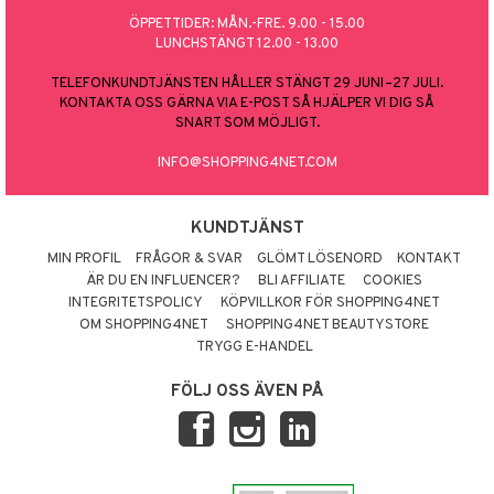
ÖPPETTIDER: MÅN.-FRE. 9.00 - 15.00
LUNCHSTÄNGT 12.00 - 13.00
TELEFONKUNDTJÄNSTEN HÅLLER STÄNGT 29 JUNI–27 JULI.
KONTAKTA OSS GÄRNA VIA E-POST SÅ HJÄLPER VI DIG SÅ
SNART SOM MÖJLIGT.
INFO@SHOPPING4NET.COM
KUNDTJÄNST
MIN PROFIL
FRÅGOR & SVAR
GLÖMT LÖSENORD
KONTAKT
ÄR DU EN INFLUENCER?
BLI AFFILIATE
COOKIES
INTEGRITETSPOLICY
KÖPVILLKOR FÖR SHOPPING4NET
OM SHOPPING4NET
SHOPPING4NET BEAUTYSTORE
TRYGG E-HANDEL
FÖLJ OSS ÄVEN PÅ