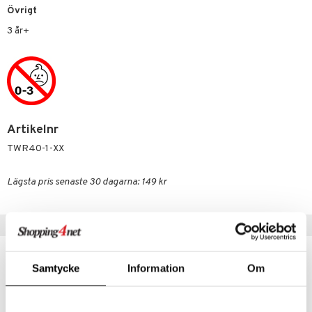
Övrigt
 Patrol
3 år+
tson & Findus
pi Långstrump
kemon
amashjältarna
Artikelnr
ållan
TWR40-1-XX
derman
Lägsta pris senaste 30 dagarna: 149 kr
er Mario
Populära produkter
Samtycke
Information
Om