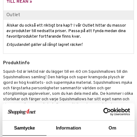
TILL REAN »
 Patrol
Outlet
tson & Findus
Älskar du också ett riktigt bra kap? I vår Outlet hittar du massor
pi Långstrump
av produkter till nedsatta priser. Passa på att fynda medan dina
favoritprodukter fortfarande finns kvar.
kemon
Erbjudandet gäller så långt lagret räcker!
amashjältarna
ållan
Produktinfo
derman
Squish-tid är lektid när du lägger till en 40 cm Squishmallows till din
Squishmallows samling! Den härliga och super kramgoda plysch är
er Mario
gjord av hög kvalitets- och supermjuka material. Squishmallows mjuka
och färgstarka personligheter sammanför världen och ger
oförglömliga upplevelser, som du kan dela med alla. De kommer i olika
storlekar och färger och varje Squishmallows har sitt eget namn och
sin egen unika personlighet. De ger glädje och ger en känsla av
äventyr och vänskap till alla deras fans, oavsett var de är.
Höjd 40 cm. För barn i alla åldrar.
Övrigt
Samtycke
Information
Om
3 år+