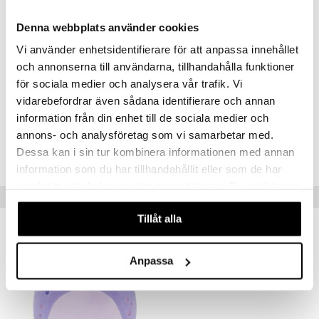
Denna webbplats använder cookies
Vi använder enhetsidentifierare för att anpassa innehållet
och annonserna till användarna, tillhandahålla funktioner
för sociala medier och analysera vår trafik. Vi
Artikelnr
vidarebefordrar även sådana identifierare och annan
information från din enhet till de sociala medier och
TSQ52-1-XX
annons- och analysföretag som vi samarbetar med.
Dessa kan i sin tur kombinera informationen med annan
Lägsta pris senaste 30 dagarna: 299 kr
information som du har tillhandahållit eller som de har
samlat in när du har använt deras tjänster. Du godkänner
Tips till dig
våra cookies vid fortsatt användande av vår webbplats.
Tillåt alla
Anpassa