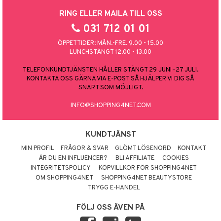
RING ELLER MAILA TILL OSS
031 712 01 01
ÖPPETTIDER: MÅN.-FRE. 9.00 - 15.00
LUNCHSTÄNGT 12.00 - 13.00
TELEFONKUNDTJÄNSTEN HÅLLER STÄNGT 29 JUNI–27 JULI.
KONTAKTA OSS GÄRNA VIA E-POST SÅ HJÄLPER VI DIG SÅ
SNART SOM MÖJLIGT.
INFO@SHOPPING4NET.COM
KUNDTJÄNST
MIN PROFIL
FRÅGOR & SVAR
GLÖMT LÖSENORD
KONTAKT
ÄR DU EN INFLUENCER?
BLI AFFILIATE
COOKIES
INTEGRITETSPOLICY
KÖPVILLKOR FÖR SHOPPING4NET
OM SHOPPING4NET
SHOPPING4NET BEAUTYSTORE
TRYGG E-HANDEL
FÖLJ OSS ÄVEN PÅ