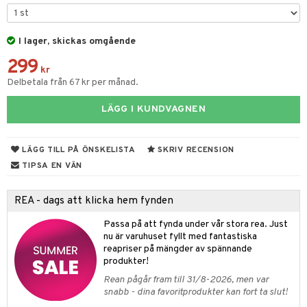
tyrt
gtoys
s
O Classic
saker
ens Barn
I lager, skickas omgående
ney
O Creator
o
uslek
299
ållan
ney Prinsessor
GO Disney
kr
badabado
andlek
Delbetala från 67 kr per månad.
l
O Disney Princess
ki
mhus-leksaker
tar
LÄGG I KUNDVAGNEN
zen
GO DUPLO
mhus-spel
tar
ta Gris
O Friends
0 bitar
el
LÄGG TILL PÅ ÖNSKELISTA
SKRIV RECENSION
änst
ry Potter
O Minecraft
TIPSA EN VÄN
sel
aterial
spel
 & svar
lo Kitty
GO Ninjago
ssel
set
psspel
REA - dags att klicka hem fynden
produkt
.L.
GO Speed Champions
illbehör
Måla
Passa på att fynda under vår stora rea. Just
elningen
mma Mu
GO Spidey
nu är varuhuset fyllt med fantastiska
erial
reapriser på mängder av spännande
tik
le
O Super Heroes
produkter!
s
min
ic
Rean pågår fram till 31/8-2026, men var
snabb - dina favoritprodukter kan fort ta slut!
Little Pony