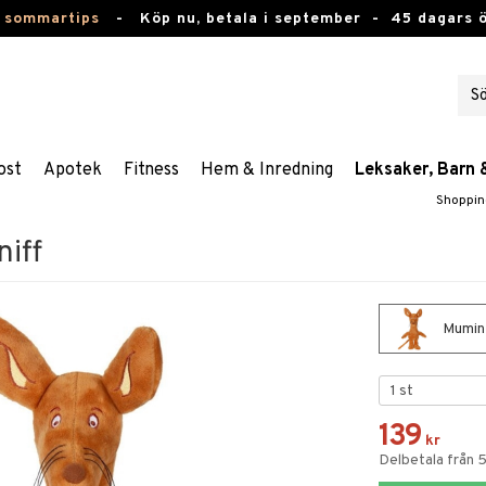
 sommartips
-
Köp nu, betala i september -
45 dagars 
ost
Apotek
Fitness
Hem & Inredning
Leksaker, Barn 
Shoppin
iff
Mumin 
139
kr
Delbetala från 