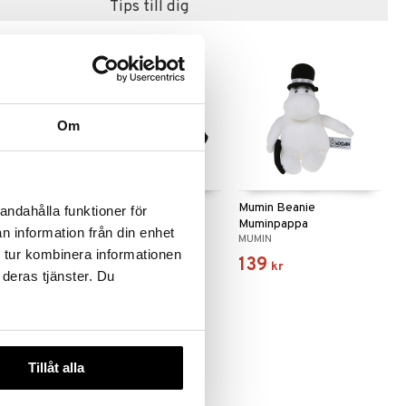
Tips till dig
Om
Lilla My
Mumin Beanie Mårran
Mumin Beanie
andahålla funktioner för
Muminpappa
n information från din enhet
MUMIN
MUMIN
 tur kombinera informationen
139
139
kr
kr
 deras tjänster. Du
Tillåt alla