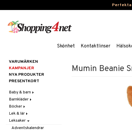
Perfekta
Skönhet
Kontaktlinser
Hälsok
VARUMÄRKEN
Mumin Beanie Sn
KAMPANJER
NYA PRODUKTER
PRESENTKORT
Baby & barn
Barnkläder
Accessoarer
Böcker
Aktivitet
Accessoarer
För håret
Lek & lär
Äta
Badkläder & UV-kläder
Dagböcker
Hattar & Mössor
Babygym
Kepsar & Solhattar
Leksaker
Badrockar & Handdukar
Klänningar
Läs & Lär
Experiment
Övrigt
Babysitters
Barnservis
Barnvagnstillbehör
Nederdelar
Målarböcker
Inlärningsspel
Plånböcker
Bit & Skallra
Haklappar
Adventskalendrar