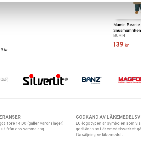
Mumin Beanie
Snusmumrike
MUMIN
139
kr
9 kr
VERANSER
GODKÄND AV LÄKEMEDELSV
gda före 14:00 (gäller varor i lager)
EU-logotypen är symbolen som visar
 ut från oss samma dag.
godkända av Läkemedelsverket gä
försäljning av läkemedel.