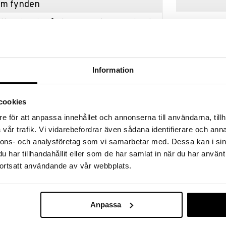
hem fynden
tt fynda under vår stora rea. Just nu är varuhuset
fantastiska reapriser på mängder av spännande
!
 fram till 31/8-2026, men var snabb - dina
ukter kan fort ta slut!
Information
N »
cookies
Mumin Beanie 
e för att anpassa innehållet och annonserna till användarna, tillh
g mjukis, med höjden 20 cm som sittande. Mjukisen
vår trafik. Vi vidarebefordrar även sådana identifierare och anna
aktill.
MUMIN
nnons- och analysföretag som vi samarbetar med. Dessa kan i sin
139
kr
har tillhandahållit eller som de har samlat in när du har använt
ortsatt användande av vår webbplats.
-plast, papper.
kta, giftfria och barnsäkra med dragfasta sömmar
Anpassa