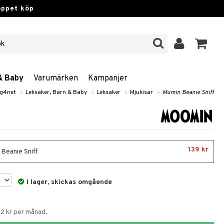
öppet köp
& Baby
Varumärken
Kampanjer
g4net
»
Leksaker, Barn & Baby
»
Leksaker
»
Mjukisar
»
Mumin Beanie Sniff
139 kr
Beanie Sniff
I lager, skickas omgående
52 kr per månad.