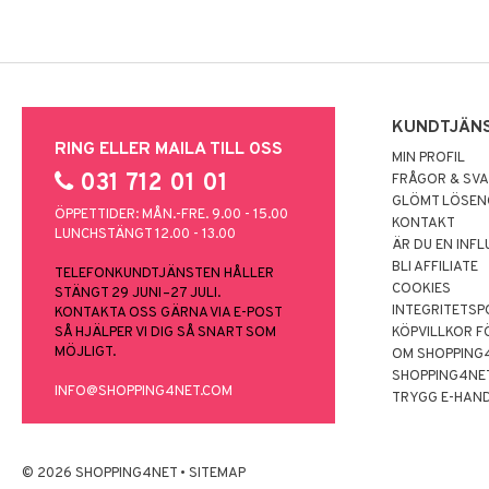
KUNDTJÄN
RING ELLER MAILA TILL OSS
MIN PROFIL
031 712 01 01
FRÅGOR & SV
GLÖMT LÖSE
ÖPPETTIDER: MÅN.-FRE. 9.00 - 15.00
KONTAKT
LUNCHSTÄNGT 12.00 - 13.00
ÄR DU EN INF
BLI AFFILIATE
TELEFONKUNDTJÄNSTEN HÅLLER
COOKIES
STÄNGT 29 JUNI–27 JULI.
INTEGRITETSP
KONTAKTA OSS GÄRNA VIA E-POST
SÅ HJÄLPER VI DIG SÅ SNART SOM
KÖPVILLKOR F
MÖJLIGT.
OM SHOPPING
SHOPPING4NE
INFO@SHOPPING4NET.COM
TRYGG E-HAN
© 2026 SHOPPING4NET
•
SITEMAP