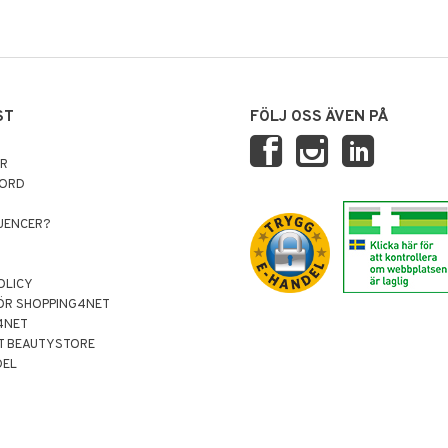
ST
FÖLJ OSS ÄVEN PÅ
AR
NORD
LUENCER?
OLICY
ÖR SHOPPING4NET
4NET
T BEAUTYSTORE
DEL