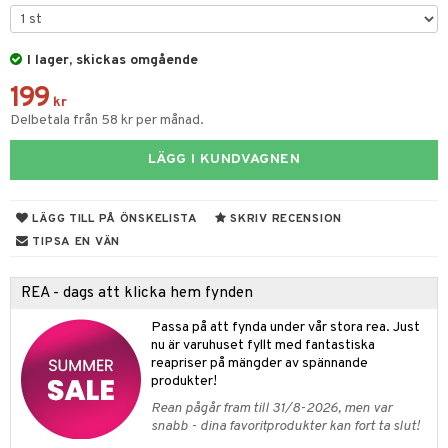
tyrt
gtoys
s
O Classic
saker
ens Barn
I lager, skickas omgående
ney
O Creator
o
uslek
199
ållan
ney Prinsessor
GO Disney
kr
badabado
andlek
Delbetala från 58 kr per månad.
ffi Love
l
O Disney Princess
ki
mhus-leksaker
tar
LÄGG I KUNDVAGNEN
zen
GO DUPLO
mhus-spel
tar
ta Gris
O Friends
0 bitar
el
LÄGG TILL PÅ ÖNSKELISTA
SKRIV RECENSION
änst
ry Potter
O Minecraft
TIPSA EN VÄN
sel
aterial
spel
 & svar
lo Kitty
GO Ninjago
ssel
set
psspel
REA - dags att klicka hem fynden
produkt
.L.
GO Speed Champions
illbehör
Måla
Passa på att fynda under vår stora rea. Just
elningen
mma Mu
GO Spidey
nu är varuhuset fyllt med fantastiska
erial
reapriser på mängder av spännande
tik
le
O Super Heroes
produkter!
s
min
ic
Rean pågår fram till 31/8-2026, men var
snabb - dina favoritprodukter kan fort ta slut!
Little Pony