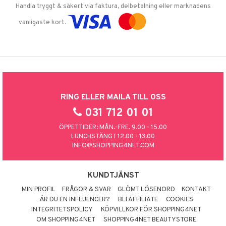
Handla tryggt & säkert via faktura, delbetalning eller marknadens
vanligaste kort.
RING ELLER MAILA TILL OSS
031 712 01 01
ÖPPETTIDER: MÅN.-FRE. 9.00 - 15.00
LUNCHSTÄNGT 12.00 - 13.00
INFO@SHOPPING4NET.COM
KUNDTJÄNST
MIN PROFIL
FRÅGOR & SVAR
GLÖMT LÖSENORD
KONTAKT
ÄR DU EN INFLUENCER?
BLI AFFILIATE
COOKIES
INTEGRITETSPOLICY
KÖPVILLKOR FÖR SHOPPING4NET
OM SHOPPING4NET
SHOPPING4NET BEAUTYSTORE