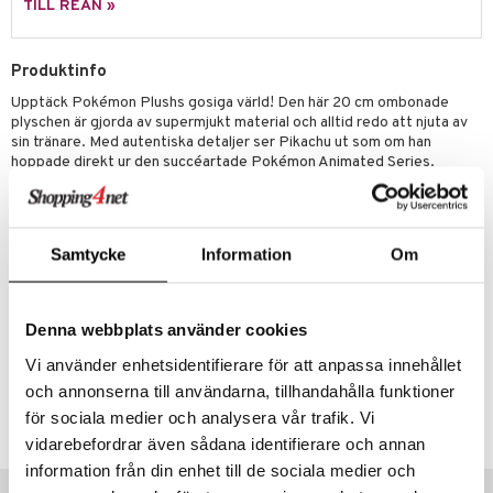
TILL REAN »
 Patrol
tson & Findus
Produktinfo
Upptäck Pokémon Plushs gosiga värld! Den här 20 cm ombonade
pi Långstrump
plyschen är gjorda av supermjukt material och alltid redo att njuta av
kemon
sin tränare. Med autentiska detaljer ser Pikachu ut som om han
hoppade direkt ur den succéartade Pokémon Animated Series.
amashjältarna
Samla dessa 20 cm plush Pokémon och bygg din egen unika
Pokémonsamling.
ållan
Övrigt
derman
Samtycke
Information
Om
2 år+
er Mario
Denna webbplats använder cookies
Artikelnr
Vi använder enhetsidentifierare för att anpassa innehållet
TRX79-1-XX
och annonserna till användarna, tillhandahålla funktioner
för sociala medier och analysera vår trafik. Vi
Lägsta pris senaste 30 dagarna: 199 kr
vidarebefordrar även sådana identifierare och annan
information från din enhet till de sociala medier och
Tips till dig