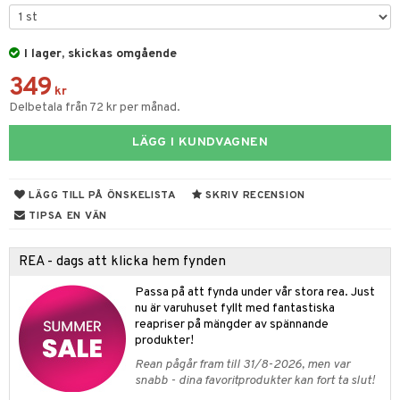
tyrt
gtoys
s
O Classic
saker
ens Barn
I lager, skickas omgående
ney
O Creator
o
uslek
349
ållan
ney Prinsessor
GO Disney
kr
badabado
andlek
Delbetala från 72 kr per månad.
ffi Love
l
O Disney Princess
ki
mhus-leksaker
tar
LÄGG I KUNDVAGNEN
zen
GO DUPLO
mhus-spel
tar
ta Gris
O Friends
0 bitar
el
LÄGG TILL PÅ ÖNSKELISTA
SKRIV RECENSION
änst
ry Potter
O Minecraft
TIPSA EN VÄN
sel
aterial
spel
 & svar
lo Kitty
GO Ninjago
ssel
set
psspel
REA - dags att klicka hem fynden
produkt
.L.
GO Speed Champions
illbehör
Måla
Passa på att fynda under vår stora rea. Just
elningen
mma Mu
GO Spidey
nu är varuhuset fyllt med fantastiska
erial
reapriser på mängder av spännande
tik
le
O Super Heroes
produkter!
s
min
ic
Rean pågår fram till 31/8-2026, men var
snabb - dina favoritprodukter kan fort ta slut!
Little Pony