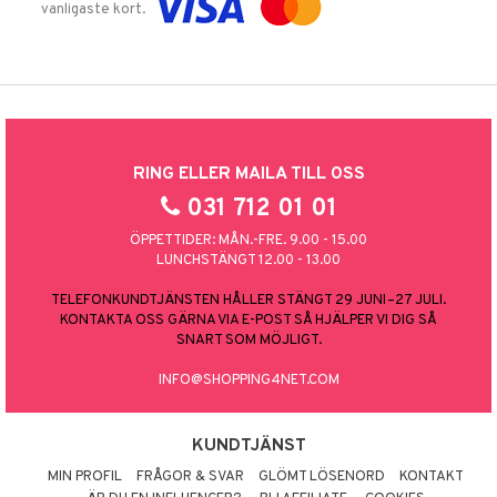
vanligaste kort.
RING ELLER MAILA TILL OSS
031 712 01 01
ÖPPETTIDER: MÅN.-FRE. 9.00 - 15.00
LUNCHSTÄNGT 12.00 - 13.00
TELEFONKUNDTJÄNSTEN HÅLLER STÄNGT 29 JUNI–27 JULI.
KONTAKTA OSS GÄRNA VIA E-POST SÅ HJÄLPER VI DIG SÅ
SNART SOM MÖJLIGT.
INFO@SHOPPING4NET.COM
KUNDTJÄNST
MIN PROFIL
FRÅGOR & SVAR
GLÖMT LÖSENORD
KONTAKT