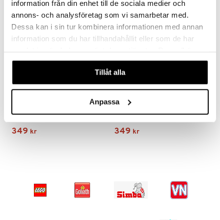
information från din enhet till de sociala medier och
annons- och analysföretag som vi samarbetar med.
Dessa kan i sin tur kombinera informationen med annan
information som du har tillhandahållit eller som de har
samlat in när du har använt deras tjänster. Du godkänner
våra cookies vid fortsatt användande av vår webbplats.
Tillåt alla
Anpassa
Gabby's Dollhouse Cakey Cat Kudde 50 cm
Gabby's Dollhouse Mercat Kudde 50 cm
GABBY'S DOLLHOUSE
GABBY'S DOLLHOUSE
349
349
kr
kr