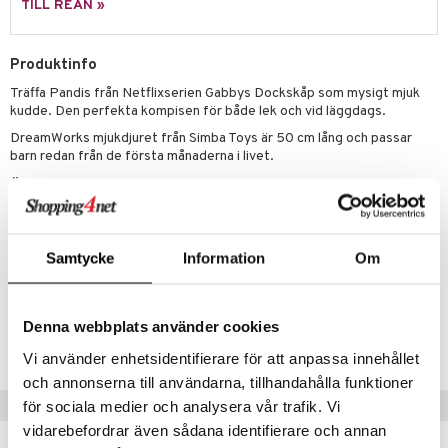
TILL REAN »
 Patrol
tson & Findus
Produktinfo
Träffa Pandis från Netflixserien Gabbys Dockskåp som mysigt mjuk
pi Långstrump
kudde. Den perfekta kompisen för både lek och vid läggdags.
kemon
DreamWorks mjukdjuret från Simba Toys är 50 cm lång och passar
barn redan från de första månaderna i livet.
amashjältarna
Övrigt
ållan
0 mån+
derman
Samtycke
Information
Om
er Mario
Artikelnr
TGD55-1-XX
Denna webbplats använder cookies
Lägsta pris senaste 30 dagarna: 349 kr
Vi använder enhetsidentifierare för att anpassa innehållet
och annonserna till användarna, tillhandahålla funktioner
Tips till dig
för sociala medier och analysera vår trafik. Vi
vidarebefordrar även sådana identifierare och annan