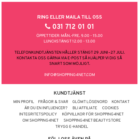
RING ELLER MAILA TILL OSS
031 712 01 01
ÖPPETTIDER: MÅN.-FRE. 9.00 - 15.00
LUNCHSTÄNGT 12.00 - 13.00
TELEFONKUNDTJÄNSTEN HÅLLER STÄNGT 29 JUNI–27 JULI.
KONTAKTA OSS GÄRNA VIA E-POST SÅ HJÄLPER VI DIG SÅ
SNART SOM MÖJLIGT.
INFO@SHOPPING4NET.COM
KUNDTJÄNST
MIN PROFIL
FRÅGOR & SVAR
GLÖMT LÖSENORD
KONTAKT
ÄR DU EN INFLUENCER?
BLI AFFILIATE
COOKIES
INTEGRITETSPOLICY
KÖPVILLKOR FÖR SHOPPING4NET
OM SHOPPING4NET
SHOPPING4NET BEAUTYSTORE
TRYGG E-HANDEL