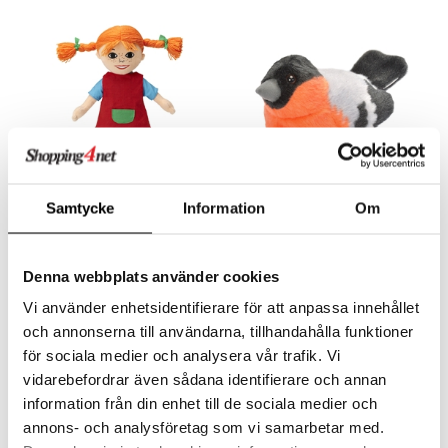
 Patrol
tson & Findus
pi Långstrump
kemon
amashjältarna
Finns i flera varianter
ållan
Samtycke
Information
Om
Pippi docka 30 cm
Wild Republic Fågel med Ljud
derman
PIPPI LÅNGSTRUMP
WILD REPUBLIC
er Mario
Denna webbplats använder cookies
199
129
kr
kr
Vi använder enhetsidentifierare för att anpassa innehållet
och annonserna till användarna, tillhandahålla funktioner
för sociala medier och analysera vår trafik. Vi
vidarebefordrar även sådana identifierare och annan
information från din enhet till de sociala medier och
annons- och analysföretag som vi samarbetar med.