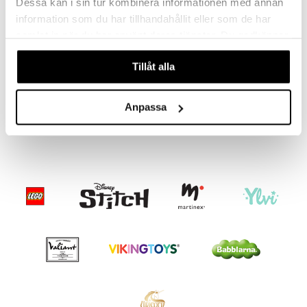
Dessa kan i sin tur kombinera informationen med annan
information som du har tillhandahållit eller som de har
samlat in när du har använt deras tjänster. Du godkänner
våra cookies vid fortsatt användande av vår webbplats.
Finns i flera varianter
Tillåt alla
TK Kramis Bubble Tea
Vinterskuggan Mjukis 35 cm
TEDDYKOMPANIET
SOMMARSKUGGAN
Anpassa
119
199
kr
kr