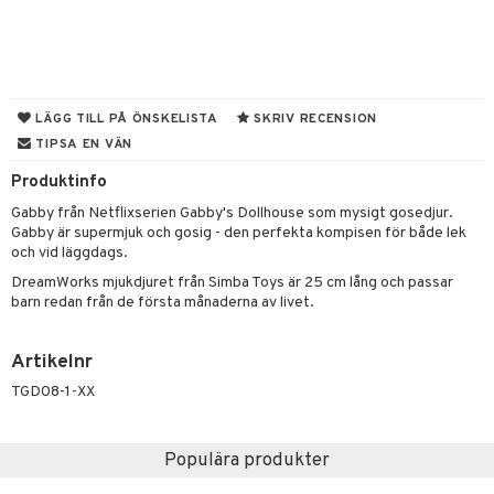
tyrt
gtoys
s
O Classic
saker
ens Barn
ney
O Creator
o
uslek
ållan
ney Prinsessor
GO Disney
badabado
andlek
LÄGG TILL PÅ ÖNSKELISTA
SKRIV RECENSION
TIPSA EN VÄN
l
O Disney Princess
ki
mhus-leksaker
tar
Produktinfo
zen
GO DUPLO
mhus-spel
tar
Gabby från Netflixserien Gabby's Dollhouse som mysigt gosedjur.
ta Gris
O Friends
0 bitar
el
Gabby är supermjuk och gosig - den perfekta kompisen för både lek
änst
och vid läggdags.
ry Potter
O Minecraft
sel
aterial
spel
DreamWorks mjukdjuret från Simba Toys är 25 cm lång och passar
 & svar
lo Kitty
GO Ninjago
barn redan från de första månaderna av livet.
ssel
set
psspel
produkt
.L.
GO Speed Champions
illbehör
Måla
Artikelnr
elningen
mma Mu
GO Spidey
erial
TGD08-1-XX
tik
le
O Super Heroes
s
min
ic
Populära produkter
Little Pony