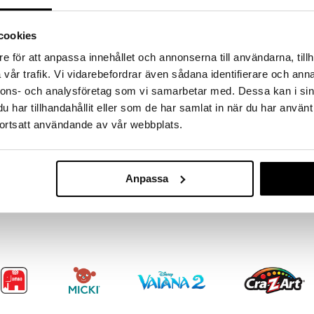
s at Freddy’s Classic Foxy Plush!
cookies
en från originalspelet Five Nights at Freddy’s är
se ut som en vinst i spelet från Freddy Fazbear’s
e för att anpassa innehållet och annonserna till användarna, tillh
l och självlysande ögon.
vår trafik. Vi vidarebefordrar även sådana identifierare och anna
s-plysch smyger sig in i sortimentet. Skaffa dem
nnons- och analysföretag som vi samarbetar med. Dessa kan i sin
 licensierad Five Nights at Freddy’s-produkt från
har tillhandahållit eller som de har samlat in när du har använt
ortsatt användande av vår webbplats.
FNAF Core Pl
Anpassa
FIVE NIGHTS AT
199
kr