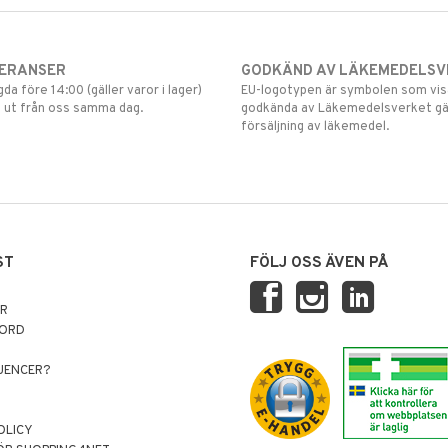
VERANSER
GODKÄND AV LÄKEMEDELSV
gda före 14:00 (gäller varor i lager)
EU-logotypen är symbolen som visar
 ut från oss samma dag.
godkända av Läkemedelsverket gä
försäljning av läkemedel.
ST
FÖLJ OSS ÄVEN PÅ
AR
NORD
LUENCER?
OLICY