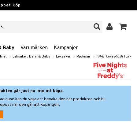
öppet köp
& Baby
Varumärken
Kampanjer
4net
»
Leksaker, Barn & Baby
»
Leksaker
»
Mjukisar
»
FNAF Core Plush Foxy
ukten går just nu inte att köpa.
ad kund kan du välja att bevaka den här produkten och bli
epost när den går att köpa igen.