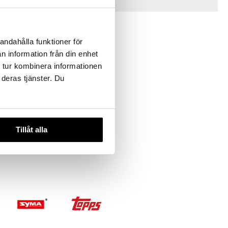
Tips till dig
andahålla funktioner för
n information från din enhet
 tur kombinera informationen
 deras tjänster. Du
ush Chica
Tillåt alla
 FREDDY’S