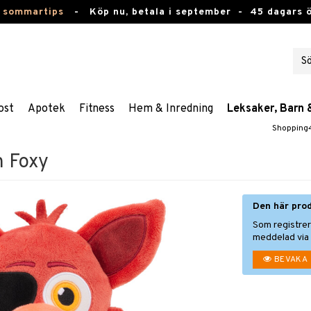
 sommartips
-
Köp nu, betala i september -
45 dagars 
ost
Apotek
Fitness
Hem & Inredning
Leksaker, Barn 
Shopping
h Foxy
Den här prod
Som registrer
meddelad via 
BEVAKA