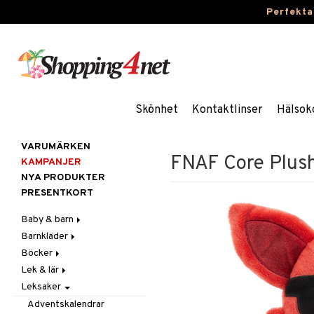
Perfekta
Skönhet
Kontaktlinser
Hälsok
VARUMÄRKEN
FNAF Core Plus
KAMPANJER
NYA PRODUKTER
PRESENTKORT
Baby & barn
Barnkläder
Accessoarer
Böcker
Aktivitet
Accessoarer
För håret
Lek & lär
Äta
Badkläder & UV-kläder
Dagböcker
Hattar & Mössor
Babygym
Kepsar & Solhattar
Leksaker
Badrockar & Handdukar
Klänningar
Läs & Lär
Experiment
Övrigt
Babysitters
Barnservis
Barnvagnstillbehör
Nederdelar
Målarböcker
Inlärningsspel
Plånböcker
Bit & Skallra
Haklappar
Adventskalendrar