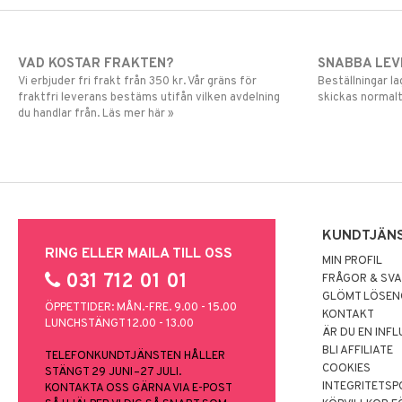
VAD KOSTAR FRAKTEN?
SNABBA LE
Vi erbjuder fri frakt från 350 kr. Vår gräns för
Beställningar la
fraktfri leverans bestäms utifån vilken avdelning
skickas normalt
du handlar från. Läs mer här »
KUNDTJÄN
RING ELLER MAILA TILL OSS
MIN PROFIL
031 712 01 01
FRÅGOR & SV
GLÖMT LÖSE
ÖPPETTIDER: MÅN.-FRE. 9.00 - 15.00
KONTAKT
LUNCHSTÄNGT 12.00 - 13.00
ÄR DU EN INF
BLI AFFILIATE
TELEFONKUNDTJÄNSTEN HÅLLER
COOKIES
STÄNGT 29 JUNI–27 JULI.
INTEGRITETSP
KONTAKTA OSS GÄRNA VIA E-POST