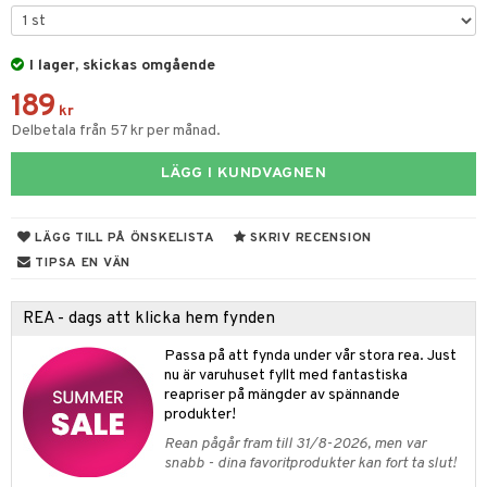
tyrt
gtoys
s
O Classic
saker
ens Barn
I lager, skickas omgående
ney
O Creator
o
uslek
189
ållan
ney Prinsessor
GO Disney
kr
badabado
andlek
Delbetala från 57 kr per månad.
ffi Love
l
O Disney Princess
ki
mhus-leksaker
tar
LÄGG I KUNDVAGNEN
zen
GO DUPLO
mhus-spel
tar
ta Gris
O Friends
0 bitar
el
LÄGG TILL PÅ ÖNSKELISTA
SKRIV RECENSION
änst
ry Potter
O Minecraft
TIPSA EN VÄN
sel
aterial
spel
 & svar
lo Kitty
GO Ninjago
ssel
set
psspel
REA - dags att klicka hem fynden
produkt
.L.
GO Speed Champions
illbehör
Måla
Passa på att fynda under vår stora rea. Just
elningen
mma Mu
GO Spidey
nu är varuhuset fyllt med fantastiska
erial
reapriser på mängder av spännande
tik
le
O Super Heroes
produkter!
s
min
ic
Rean pågår fram till 31/8-2026, men var
snabb - dina favoritprodukter kan fort ta slut!
Little Pony