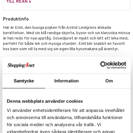
TILL REAN »
 Patrol
tson & Findus
Produktinfo
Här är Emil, den busiga pojken från Astrid Lindgrens älskade
pi Långstrump
berättelser. Med sin blå randiga skjorta, byxor och sin klassiska mössa
kemon
är han redo för nya upptåg. Gosedjuret är mjukt och lätt att leka med,
perfekt för både lek och mysiga stunder. Emil blir snabbt en favorit
amashjältarna
hos barn som vill ta med sig sin egen lilla hyssmakare på äventyr.
ållan
En fin present till alla som tycker om Astrid Lindgrens sagor och vill ha
en mjuk vän att krama.
derman
Tvättbar: 40 grader.
er Mario
Samtycke
Information
Om
Mått
: ca 32 cm.
Övrigt
0 år+
Denna webbplats använder cookies
Vi använder enhetsidentifierare för att anpassa innehållet
Artikelnr
och annonserna till användarna, tillhandahålla funktioner
TTE75-1-XX
för sociala medier och analysera vår trafik. Vi
vidarebefordrar även sådana identifierare och annan