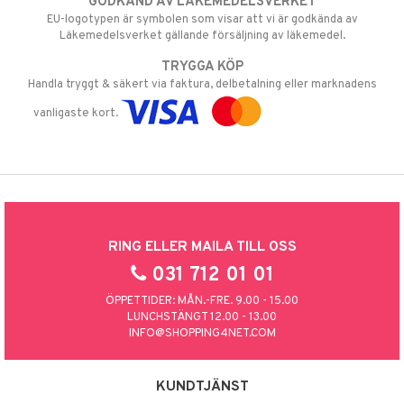
GODKÄND AV LÄKEMEDELSVERKET
EU-logotypen är symbolen som visar att vi är godkända av
Läkemedelsverket gällande försäljning av läkemedel.
TRYGGA KÖP
Handla tryggt & säkert via faktura, delbetalning eller marknadens
vanligaste kort.
RING ELLER MAILA TILL OSS
031 712 01 01
ÖPPETTIDER: MÅN.-FRE. 9.00 - 15.00
LUNCHSTÄNGT 12.00 - 13.00
INFO@SHOPPING4NET.COM
KUNDTJÄNST