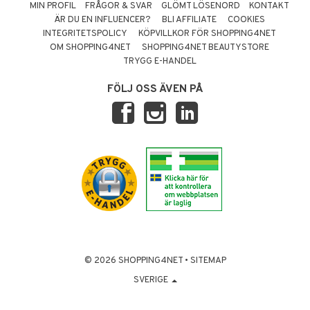
MIN PROFIL
FRÅGOR & SVAR
GLÖMT LÖSENORD
KONTAKT
ÄR DU EN INFLUENCER?
BLI AFFILIATE
COOKIES
INTEGRITETSPOLICY
KÖPVILLKOR FÖR SHOPPING4NET
OM SHOPPING4NET
SHOPPING4NET BEAUTYSTORE
TRYGG E-HANDEL
FÖLJ OSS ÄVEN PÅ
© 2026 SHOPPING4NET
•
SITEMAP
SVERIGE