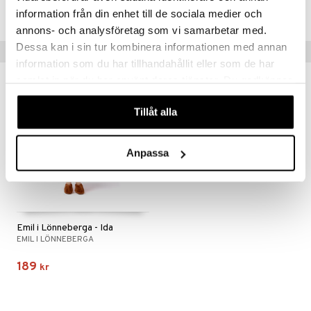
Lägsta pris senaste 30 dagarna: 189 kr
information från din enhet till de sociala medier och
annons- och analysföretag som vi samarbetar med.
Dessa kan i sin tur kombinera informationen med annan
Tips till dig
information som du har tillhandahållit eller som de har
samlat in när du har använt deras tjänster. Du godkänner
våra cookies vid fortsatt användande av vår webbplats.
Tillåt alla
Anpassa
Emil i Lönneberga - Ida
EMIL I LÖNNEBERGA
189
kr