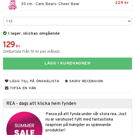
tyrt
229 kr
35 cm - Care Bears: Cheer Bear
gtoys
s
O Classic
saker
ens Barn
ney
O Creator
o
uslek
ållan
ney Prinsessor
GO Disney
badabado
andlek
I lager, skickas omgående
ffi Love
l
O Disney Princess
ki
mhus-leksaker
tar
129
kr
zen
GO DUPLO
Delbetala från 51 kr per månad.
mhus-spel
tar
ta Gris
O Friends
0 bitar
el
LÄGG I KUNDVAGNEN
änst
ry Potter
O Minecraft
sel
aterial
spel
 & svar
lo Kitty
GO Ninjago
LÄGG TILL PÅ ÖNSKELISTA
SKRIV RECENSION
ssel
set
psspel
TIPSA EN VÄN
produkt
.L.
GO Speed Champions
illbehör
Måla
elningen
mma Mu
GO Spidey
REA - dags att klicka hem fynden
erial
tik
le
O Super Heroes
Passa på att fynda under vår stora rea. Just
s
nu är varuhuset fyllt med fantastiska
min
ic
reapriser på mängder av spännande
produkter!
Little Pony