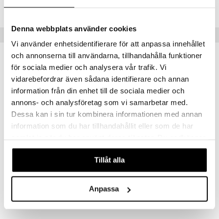
Lägsta pris senaste 30 dagarna: 129 kr
Denna webbplats använder cookies
Tips till dig
Vi använder enhetsidentifierare för att anpassa innehållet
och annonserna till användarna, tillhandahålla funktioner
för sociala medier och analysera vår trafik. Vi
vidarebefordrar även sådana identifierare och annan
information från din enhet till de sociala medier och
annons- och analysföretag som vi samarbetar med.
Dessa kan i sin tur kombinera informationen med annan
information som du har tillhandahållit eller som de har
samlat in när du har använt deras tjänster. Du godkänner
Finns i flera varianter
våra cookies vid fortsatt användande av vår webbplats.
Care Bears: Funshine Bear
Care Bears: Good Luck
Tillåt alla
CARE BEARS
CARE BEARS
129
129
kr
fr.
kr
Anpassa