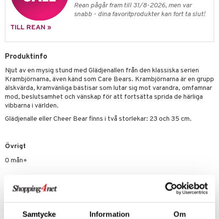
Rean pågår fram till 31/8-2026, men var
 Patrol
snabb - dina favoritprodukter kan fort ta slut!
TILL REAN »
tson & Findus
pi Långstrump
Produktinfo
kemon
Njut av en mysig stund med Glädjenallen från den klassiska serien
Krambjörnarna, även känd som Care Bears. Krambjörnarna är en grupp
amashjältarna
älskvärda, kramvänliga bästisar som lutar sig mot varandra, omfamnar
ållan
mod, beslutsamhet och vänskap för att fortsätta sprida de härliga
vibbarna i världen.
derman
Glädjenalle eller Cheer Bear finns i två storlekar: 23 och 35 cm.
er Mario
Övrigt
0 mån+
Artikelnr
TSA25-1-23C
Samtycke
Information
Om