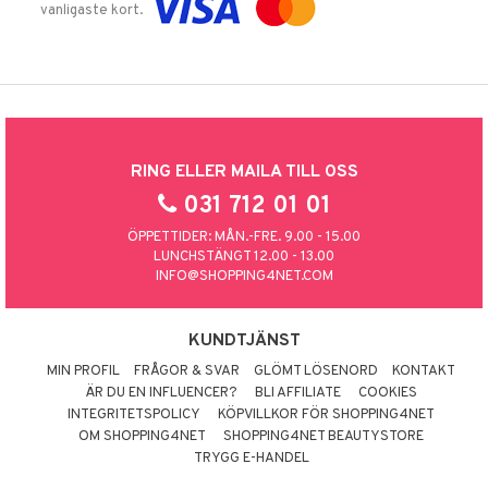
vanligaste kort.
RING ELLER MAILA TILL OSS
031 712 01 01
ÖPPETTIDER: MÅN.-FRE. 9.00 - 15.00
LUNCHSTÄNGT 12.00 - 13.00
INFO@SHOPPING4NET.COM
KUNDTJÄNST
MIN PROFIL
FRÅGOR & SVAR
GLÖMT LÖSENORD
KONTAKT
ÄR DU EN INFLUENCER?
BLI AFFILIATE
COOKIES
INTEGRITETSPOLICY
KÖPVILLKOR FÖR SHOPPING4NET
OM SHOPPING4NET
SHOPPING4NET BEAUTYSTORE
TRYGG E-HANDEL