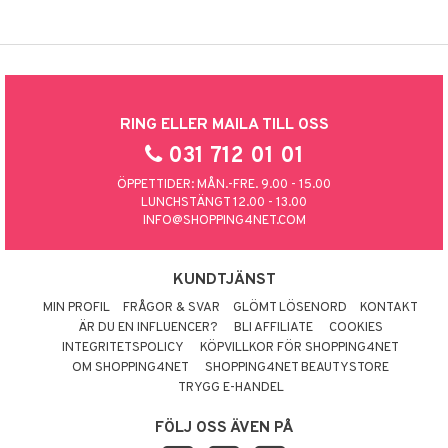
RING ELLER MAILA TILL OSS
031 712 01 01
ÖPPETTIDER: MÅN.-FRE. 9.00 - 15.00
LUNCHSTÄNGT 12.00 - 13.00
INFO@SHOPPING4NET.COM
KUNDTJÄNST
MIN PROFIL
FRÅGOR & SVAR
GLÖMT LÖSENORD
KONTAKT
ÄR DU EN INFLUENCER?
BLI AFFILIATE
COOKIES
INTEGRITETSPOLICY
KÖPVILLKOR FÖR SHOPPING4NET
OM SHOPPING4NET
SHOPPING4NET BEAUTYSTORE
TRYGG E-HANDEL
FÖLJ OSS ÄVEN PÅ