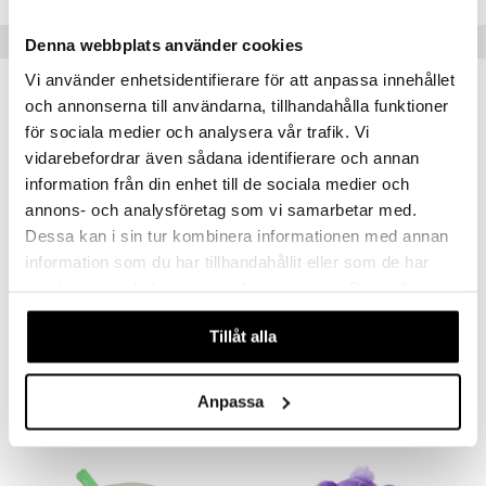
Populära produkter
Denna webbplats använder cookies
Vi använder enhetsidentifierare för att anpassa innehållet
och annonserna till användarna, tillhandahålla funktioner
för sociala medier och analysera vår trafik. Vi
vidarebefordrar även sådana identifierare och annan
information från din enhet till de sociala medier och
annons- och analysföretag som vi samarbetar med.
Dessa kan i sin tur kombinera informationen med annan
information som du har tillhandahållit eller som de har
Finns i flera varianter
samlat in när du har använt deras tjänster. Du godkänner
våra cookies vid fortsatt användande av vår webbplats.
Vinterskuggan Mjukis 35 cm
Wild Republic Fågel med Ljud
SOMMARSKUGGAN
WILD REPUBLIC
Tillåt alla
199
129
kr
kr
Anpassa