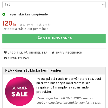
tyrt
gtoys
s
O Classic
saker
ens Barn
I lager, skickas omgående
ney
O Creator
o
uslek
120
ållan
ney Prinsessor
GO Disney
kr
badabado
(
ord.
149
kr
)
(
rek.
219
kr
)
andlek
Delbetala från 50 kr per månad.
ffi Love
l
O Disney Princess
ki
mhus-leksaker
tar
LÄGG I KUNDVAGNEN
zen
GO DUPLO
mhus-spel
tar
ta Gris
O Friends
0 bitar
el
LÄGG TILL PÅ ÖNSKELISTA
SKRIV RECENSION
änst
ry Potter
O Minecraft
TIPSA EN VÄN
sel
aterial
spel
 & svar
lo Kitty
GO Ninjago
ssel
set
psspel
REA - dags att klicka hem fynden
produkt
.L.
GO Speed Champions
illbehör
Måla
Passa på att fynda under vår stora rea. Just
elningen
mma Mu
GO Spidey
nu är varuhuset fyllt med fantastiska
erial
reapriser på mängder av spännande
tik
le
O Super Heroes
produkter!
s
min
ic
Rean pågår fram till 31/8-2026, men var
snabb - dina favoritprodukter kan fort ta slut!
Little Pony