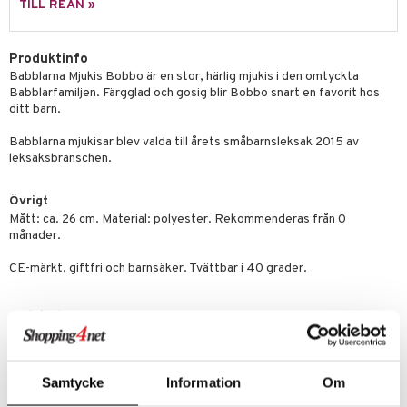
TILL REAN »
 Patrol
tson & Findus
Produktinfo
Babblarna Mjukis Bobbo är en stor, härlig mjukis i den omtyckta
pi Långstrump
Babblarfamiljen. Färgglad och gosig blir Bobbo snart en favorit hos
ditt barn.
kemon
Babblarna mjukisar blev valda till årets småbarnsleksak 2015 av
amashjältarna
leksaksbranschen.
ållan
Övrigt
derman
Mått: ca. 26 cm. Material: polyester. Rekommenderas från 0
månader.
er Mario
CE-märkt, giftfri och barnsäker. Tvättbar i 40 grader.
Artikelnr
TTK39-1-XX
Samtycke
Information
Om
Lägsta pris senaste 30 dagarna: 120 kr