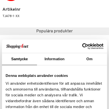
s
 Patrol
Artikelnr
tson & Findus
TJA78-1-XX
pi Långstrump
Populära produkter
kemon
amashjältarna
ållan
derman
Samtycke
Information
Om
er Mario
Denna webbplats använder cookies
Vi använder enhetsidentifierare för att anpassa innehållet
Finns i flera varianter
och annonserna till användarna, tillhandahålla funktioner
Chillfactor Colour Shock
Mumin Förvaringsburk m. Lock 0,8 L
för sociala medier och analysera vår trafik. Vi
CHILLFACTOR
MUMIN
vidarebefordrar även sådana identifierare och annan
149
49
information från din enhet till de sociala medier och
kr
kr