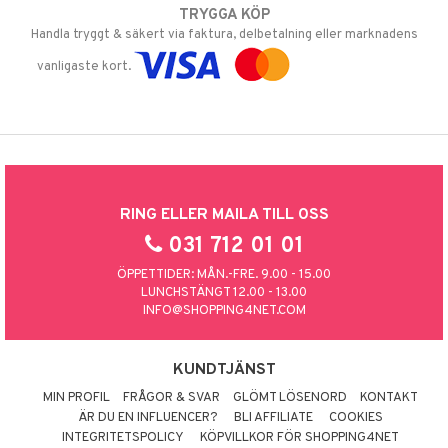
TRYGGA KÖP
Handla tryggt & säkert via faktura, delbetalning eller marknadens
vanligaste kort.
RING ELLER MAILA TILL OSS
031 712 01 01
ÖPPETTIDER: MÅN.-FRE. 9.00 - 15.00
LUNCHSTÄNGT 12.00 - 13.00
INFO@SHOPPING4NET.COM
KUNDTJÄNST
MIN PROFIL
FRÅGOR & SVAR
GLÖMT LÖSENORD
KONTAKT
ÄR DU EN INFLUENCER?
BLI AFFILIATE
COOKIES
INTEGRITETSPOLICY
KÖPVILLKOR FÖR SHOPPING4NET