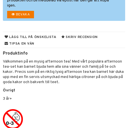
r
produkten och bli meddelad via epost när den går att köpa
igen.
gtoys
s
O Classic
bil
BEVAKA
ens Barn
ney
O Creator
tyrt
ållan
ney Prinsessor
GO Disney
saker
ffi Love
LÄGG TILL PÅ ÖNSKELISTA
SKRIV RECENSION
l
O Disney Princess
o
uslek
TIPSA EN VÄN
zen
GO DUPLO
badabado
andlek
Produktinfo
ta Gris
O Friends
ki
mhus-leksaker
tar
Välkommen på en mysig afternoon tea! Med vårt populära afternoon
tea-set kan barnet bjuda hem alla sina vänner och familj på te och
ry Potter
O Minecraft
mhus-spel
tar
kakor. Precis som på en riktig lyxig afternoon tea kan barnet här duka
lo Kitty
GO Ninjago
upp med en fin servis utsmyckad med härliga citroner på och bjuda på
0 bitar
el
goda kakor och bakverk till teet.
änst
.L.
GO Speed Champions
sel
aterial
spel
Övrigt
 & svar
mma Mu
GO Spidey
3 år+
ssel
set
psspel
produkt
le
O Super Heroes
illbehör
Måla
elningen
min
ic
erial
tik
Little Pony