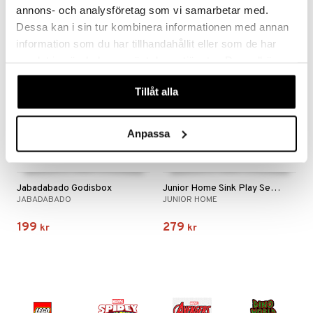
annons- och analysföretag som vi samarbetar med.
Dessa kan i sin tur kombinera informationen med annan
information som du har tillhandahållit eller som de har
nyhet
samlat in när du har använt deras tjänster. Du godkänner
våra cookies vid fortsatt användande av vår webbplats.
Tillåt alla
Anpassa
Jabadabado Godisbox
Junior Home Sink Play Set Electronic
JABADABADO
JUNIOR HOME
199
279
kr
kr