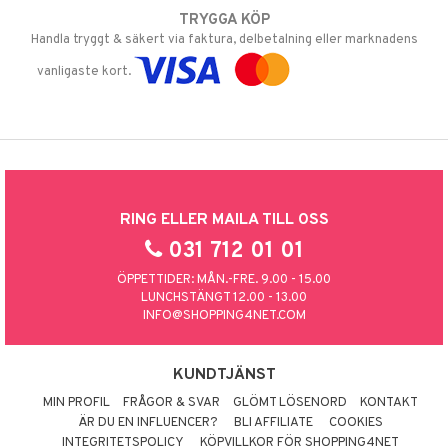
TRYGGA KÖP
Handla tryggt & säkert via faktura, delbetalning eller marknadens
vanligaste kort.
RING ELLER MAILA TILL OSS
031 712 01 01
ÖPPETTIDER: MÅN.-FRE. 9.00 - 15.00
LUNCHSTÄNGT 12.00 - 13.00
INFO@SHOPPING4NET.COM
KUNDTJÄNST
MIN PROFIL
FRÅGOR & SVAR
GLÖMT LÖSENORD
KONTAKT
ÄR DU EN INFLUENCER?
BLI AFFILIATE
COOKIES
INTEGRITETSPOLICY
KÖPVILLKOR FÖR SHOPPING4NET