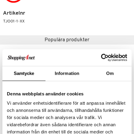
s
 Patrol
Artikelnr
tson & Findus
TJO01-1-XX
pi Långstrump
kemon
Populära produkter
amashjältarna
ållan
derman
Samtycke
Information
Om
er Mario
Denna webbplats använder cookies
Vi använder enhetsidentifierare för att anpassa innehållet
Finns i flera varianter
och annonserna till användarna, tillhandahålla funktioner
Chillfactor Colour Shock
Mumin Förvaringsburk m. Lock 0,8 L
för sociala medier och analysera vår trafik. Vi
CHILLFACTOR
MUMIN
vidarebefordrar även sådana identifierare och annan
information från din enhet till de sociala medier och
149
49
kr
kr