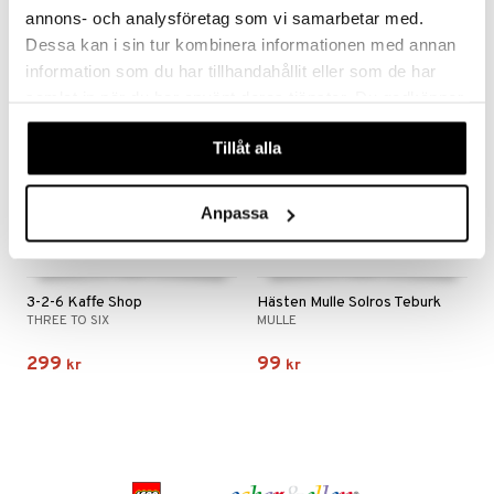
annons- och analysföretag som vi samarbetar med.
Dessa kan i sin tur kombinera informationen med annan
information som du har tillhandahållit eller som de har
samlat in när du har använt deras tjänster. Du godkänner
våra cookies vid fortsatt användande av vår webbplats.
Tillåt alla
Anpassa
3-2-6 Kaffe Shop
Hästen Mulle Solros Teburk
THREE TO SIX
MULLE
299
99
kr
kr