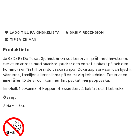
r
gtoys
s
O Classic
bil
ens Barn
ney
O Creator
tyrt
ållan
ney Prinsessor
GO Disney
saker
LÄGG TILL PÅ ÖNSKELISTA
SKRIV RECENSION
ffi Love
TIPSA EN VÄN
l
O Disney Princess
o
uslek
Produktinfo
zen
GO DUPLO
badabado
andlek
JaBaDaBaDo Teset Sjöhäst är en söt teservis i plåt med havstema.
ta Gris
O Friends
ki
mhus-leksaker
tar
Servisen är rosa med snäckor, prickar och en söt sjöhäst på och den
kommer i en fin tillhörande väska i papp. Duka upp servisen och bjud in
ry Potter
O Minecraft
mhus-spel
tar
vännerna, familjen eller nallarna på en trevlig tebjudning. Teservisen
innehåller 15 delar och kommer fint packat i en pappväska.
lo Kitty
GO Ninjago
0 bitar
el
Innehåll: 1 tekanna, 4 koppar, 4 assietter, 4 kakfat och 1 tebricka
änst
.L.
GO Speed Champions
sel
aterial
spel
Övrigt
 & svar
mma Mu
GO Spidey
ssel
set
psspel
Ålder: 3 år+
produkt
le
O Super Heroes
illbehör
Måla
elningen
min
ic
erial
tik
Little Pony