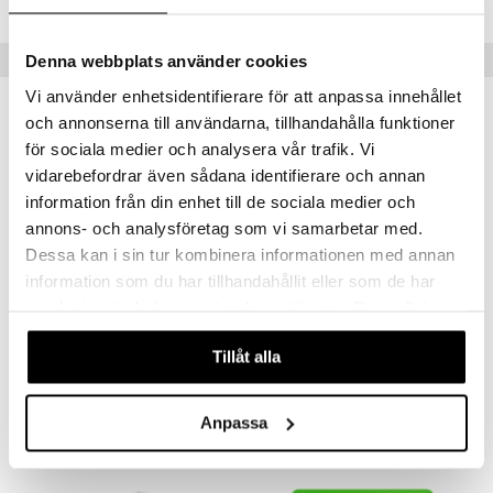
Tips till dig
Denna webbplats använder cookies
Vi använder enhetsidentifierare för att anpassa innehållet
och annonserna till användarna, tillhandahålla funktioner
för sociala medier och analysera vår trafik. Vi
vidarebefordrar även sådana identifierare och annan
information från din enhet till de sociala medier och
annons- och analysföretag som vi samarbetar med.
Dessa kan i sin tur kombinera informationen med annan
information som du har tillhandahållit eller som de har
samlat in när du har använt deras tjänster. Du godkänner
våra cookies vid fortsatt användande av vår webbplats.
3-2-6 Airfryer m. Tillbehör
3-2-6 Espressomaskin
Tillåt alla
THREE TO SIX
THREE TO SIX
199
149
kr
kr
Anpassa