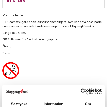
TILL REAN »
s
 Patrol
tson & Findus
Produktinfo
2-i-1 dammsugare är en leksaksdammsugare som kan användas både
pi Långstrump
som dammsugare och handdammsugare. Har riktig sugförmåga.
kemon
Längd ca 74 cm.
amashjältarna
OBS!
Kräver 3 x AA-batterier (ingår ej).
Övrigt
ållan
3 år+
derman
er Mario
Artikelnr
TVE38-1-XX
Samtycke
Information
Om
Lägsta pris senaste 30 dagarna: 269 kr