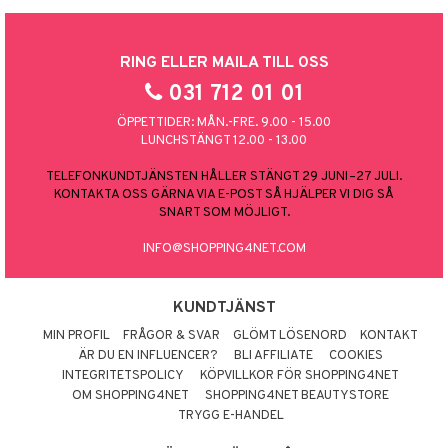
RING ELLER MAILA TILL OSS
031 712 01 01
ÖPPETTIDER: MÅN.-FRE. 9.00 - 15.00
LUNCHSTÄNGT 12.00 - 13.00
TELEFONKUNDTJÄNSTEN HÅLLER STÄNGT 29 JUNI–27 JULI.
KONTAKTA OSS GÄRNA VIA E-POST SÅ HJÄLPER VI DIG SÅ
SNART SOM MÖJLIGT.
INFO@SHOPPING4NET.COM
KUNDTJÄNST
MIN PROFIL
FRÅGOR & SVAR
GLÖMT LÖSENORD
KONTAKT
ÄR DU EN INFLUENCER?
BLI AFFILIATE
COOKIES
INTEGRITETSPOLICY
KÖPVILLKOR FÖR SHOPPING4NET
OM SHOPPING4NET
SHOPPING4NET BEAUTYSTORE
TRYGG E-HANDEL