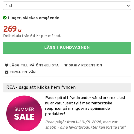
r
gtoys
s
O Classic
bil
ens Barn
I lager, skickas omgående
ney
O Creator
tyrt
269
ållan
ney Prinsessor
GO Disney
kr
saker
Delbetala från 64 kr per månad.
ffi Love
l
O Disney Princess
o
uslek
LÄGG I KUNDVAGNEN
zen
GO DUPLO
badabado
andlek
ta Gris
O Friends
ki
mhus-leksaker
tar
LÄGG TILL PÅ ÖNSKELISTA
SKRIV RECENSION
ry Potter
O Minecraft
mhus-spel
TIPSA EN VÄN
tar
lo Kitty
GO Ninjago
0 bitar
el
REA - dags att klicka hem fynden
änst
.L.
GO Speed Champions
sel
aterial
spel
Passa på att fynda under vår stora rea. Just
 & svar
mma Mu
GO Spidey
nu är varuhuset fyllt med fantastiska
ssel
set
psspel
reapriser på mängder av spännande
produkt
le
O Super Heroes
produkter!
illbehör
Måla
elningen
min
ic
Rean pågår fram till 31/8-2026, men var
erial
snabb - dina favoritprodukter kan fort ta slut!
tik
Little Pony