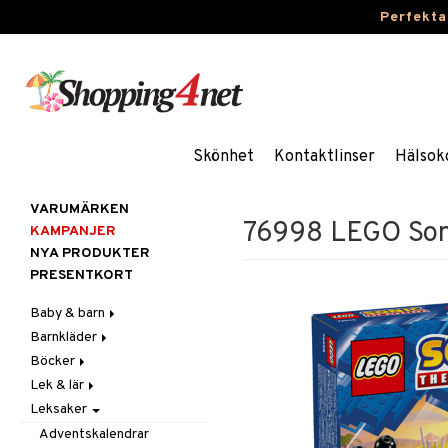
Perfekta
Skönhet
Kontaktlinser
Hälsok
VARUMÄRKEN
76998 LEGO Son
KAMPANJER
NYA PRODUKTER
PRESENTKORT
Baby & barn
Barnkläder
Accessoarer
Böcker
Aktivitet
Accessoarer
För håret
Lek & lär
Äta
Badkläder & UV-kläder
Dagböcker
Hattar & Mössor
Babygym
Kepsar & Solhattar
Leksaker
Badrockar & Handdukar
Klänningar
Läs & Lär
Experiment
Övrigt
Babysitters
Barnservis
Barnvagnstillbehör
Nederdelar
Målarböcker
Inlärningsspel
Plånböcker
Bit & Skallra
Haklappar
Adventskalendrar