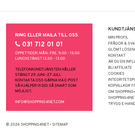
KUNDTJÄN
RING ELLER MAILA TILL OSS
MIN PROFIL
031 712 01 01
FRÅGOR & SV
GLÖMT LÖSE
ÖPPETTIDER: MÅN.-FRE. 9.00 - 15.00
KONTAKT
LUNCHSTÄNGT 12.00 - 13.00
ÄR DU EN INF
BLI AFFILIATE
TELEFONKUNDTJÄNSTEN HÅLLER
COOKIES
STÄNGT 29 JUNI–27 JULI.
INTEGRITETSP
KONTAKTA OSS GÄRNA VIA E-POST
SÅ HJÄLPER VI DIG SÅ SNART SOM
KÖPVILLKOR F
MÖJLIGT.
OM SHOPPING
SHOPPING4NE
INFO@SHOPPING4NET.COM
TRYGG E-HAN
© 2026 SHOPPING4NET
•
SITEMAP