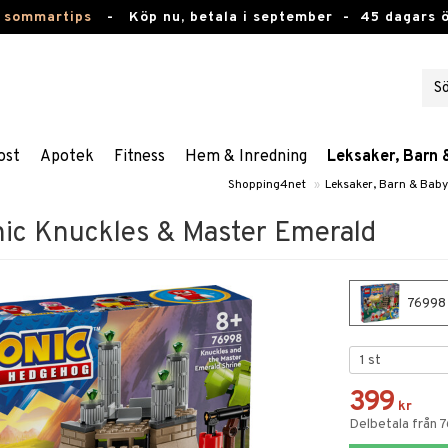
 sommartips
-
Köp nu, betala i september -
45 dagars 
ost
Apotek
Fitness
Hem & Inredning
Leksaker, Barn 
Shopping4net
»
Leksaker, Barn & Baby
ic Knuckles & Master Emerald
76998 
399
kr
Delbetala från 7