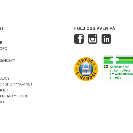
ST
FÖLJ OSS ÄVEN PÅ
AR
NORD
LUENCER?
OLICY
ÖR SHOPPING4NET
4NET
T BEAUTYSTORE
DEL