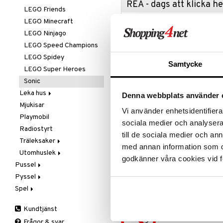
REA - dags att klicka 
Greta Gris
LEGO Friends
Harry Potter
LEGO Minecraft
Passa på a
fyllt med 
Hello Kitty
LEGO Ninjago
produkter
L.O.L.
LEGO Speed Champions
Rean pågår
Mamma Mu
LEGO Spidey
favoritprod
Samtycke
Mulle
LEGO Super Heroes
TILL REA
Mumin
Sonic
My Little Pony
Leka hus
Denna webbplats använder 
Produktinfo
Paw Patrol
Mjukisar
Kök & Köksredskap
Vi använder enhetsidentifierar
Pettson & Findus
Playmobil
Städning
Hjälp Amy och Knuckles att vakt
sociala medier och analysera 
på Angel Island. Träna, plocka vi
Pippi Långstrump
Radiostyrt
till de sociala medier och a
Men hallå, vad är det där? Det 
Pokemon
Träleksaker
katapulten för att skjuta druvor 
med annan information som du 
Pyjamashjältarna
Utomhuslek
Brio
och hjälp sedan Knuckles att slå 
godkänner våra cookies vid f
Skrållan
Pussel
Jabadabado
Strandlek
Övrigt
Spiderman
Pyssel
1000 bitar
Micki
Utomhus-leksaker
8 år+
Super Mario
Spel
1500 bitar
Lekdeg
Utomhus-spel
200-500 bitar
Pärlor
Barnspel
Kundtjänst
3D-Pussel
Pysselmaterial
Pocketspel
Frågor & svar