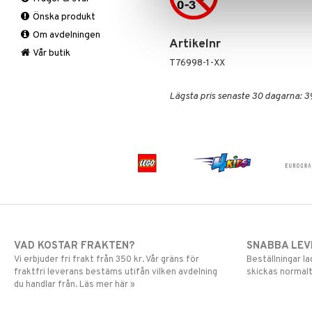
Barnpussel
Pysselset
Sällskapsspel
Önska produkt
Pusseltillbehör
Rita & Måla
Om avdelningen
Skolmaterial
Artikelnr
Stickers
Vår butik
T76998-1-XX
Trolleri
Lägsta pris senaste 30 dagarna: 3
VAD KOSTAR FRAKTEN?
SNABBA LE
Vi erbjuder fri frakt från 350 kr. Vår gräns för
Beställningar la
fraktfri leverans bestäms utifån vilken avdelning
skickas normalt
du handlar från. Läs mer här »