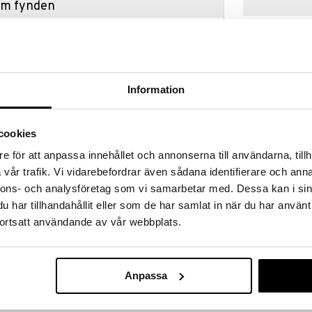
hem fynden
tt fynda under vår stora rea. Just nu är varuhuset
fantastiska reapriser på mängder av spännande
!
 fram till 31/8-2026, men var snabb - dina
ukter kan fort ta slut!
Information
N »
cookies
e för att anpassa innehållet och annonserna till användarna, tillh
76998 LEGO S
a Chaos Emeralds vid Master Emerald-helgedomen
vår trafik. Vi vidarebefordrar även sådana identifierare och anna
Knuckles & M
ndruvor eller vila i Knuckles bostad under helgedomen.
LEGO
Emerald
nnons- och analysföretag som vi samarbetar med. Dessa kan i sin
är en Eggrobo – skydda helgedomen! Använd
399
på badniken och distrahera den från Chaos Emeralds,
kr
har tillhandahållit eller som de har samlat in när du har använt
ner honom och rädda Picky.
ortsatt användande av vår webbplats.
Anpassa