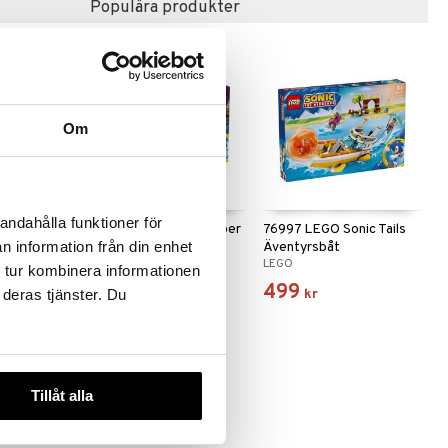
Populära produkter
Om
andahålla funktioner för
onic
76999 LEGO Sonic Super
76997 LEGO Sonic Tails
n information från din enhet
aster
Sonic vs Egg Drillster
Äventyrsbåt
LEGO
LEGO
 tur kombinera informationen
899
499
kr
kr
 deras tjänster. Du
Tillåt alla