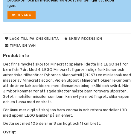
produkten och bli meddelad via epost när den går att köpa
igen.
gtoys
s
O Classic
BEVAKA
ens Barn
ney
O Creator
ållan
ney Prinsessor
GO Disney
ffi Love
LÄGG TILL PÅ ÖNSKELISTA
SKRIV RECENSION
l
O Disney Princess
TIPSA EN VÄN
zen
GO DUPLO
Produktinfo
ta Gris
O Friends
Det finns mycket skoj för Minecraft spelare i detta lilla LEGO set för
barn från 7 år. Med 4 LEGO Minecraft figurer, roliga funktioner och
ry Potter
GO Minecraft
autentiska tillbehör är Fybornas ökenpatrull (21267) en minileksak med
lo Kitty
GO Ninjago
massor av Minecraft action. Vid en utpost i Minecraft öknen leker barn
att de är en kaktusriddare med diamantrustning, sköld och svärd. När
.L.
GO Speed Champions
3 fybor kommer för att stjäla skatter måste barn försvara utposten.
Setet innehåller missiler som barn kan avfyra med fingret, olika vapen
mma Mu
GO Spidey
och en tunna med en skatt.
För ännu mer digitalt skoj kan barn zooma in och rotera modeller i 3D
le
O Super Heroes
med appen LEGO Builder på sin enhet.
min
ic
Detta set med 105 delar är 8 cm högt och 11 cm brett.
Little Pony
us
Övrigt