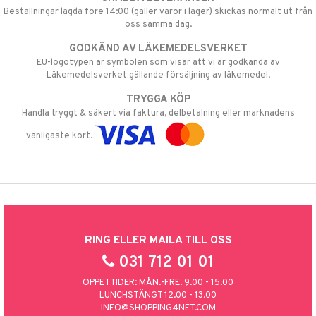
Beställningar lagda före 14:00 (gäller varor i lager) skickas normalt ut från
oss samma dag.
GODKÄND AV LÄKEMEDELSVERKET
EU-logotypen är symbolen som visar att vi är godkända av
Läkemedelsverket gällande försäljning av läkemedel.
TRYGGA KÖP
Handla tryggt & säkert via faktura, delbetalning eller marknadens
vanligaste kort.
RING ELLER MAILA TILL OSS
031 712 01 01
ÖPPETTIDER: MÅN.-FRE. 9.00 - 15.00
LUNCHSTÄNGT 12.00 - 13.00
INFO@SHOPPING4NET.COM