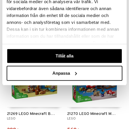
erial
för sociala medier och analysera vår trafik. Vi
tik
vidarebefordrar även sådana identifierare och annan
s
information från din enhet till de sociala medier och
21266 LEGO Minecraft Lavastriden i Nether
21268 LEGO Minecraft Griskultingens Hus
annons- och analysföretag som vi samarbetar med.
LEGO
LEGO
Dessa kan i sin tur kombinera informationen med annan
109
199
kr
kr
information som du har tillhandahållit eller som de har
samlat in när du har använt deras tjänster. Du godkänner
våra cookies vid fortsatt användande av vår webbplats.
Tillåt alla
Anpassa
21269 LEGO Minecraft Bältdjursgruvan
21270 LEGO Minecraft Mooshroomhuset
LEGO
LEGO