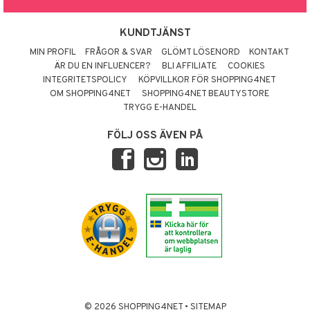
KUNDTJÄNST
MIN PROFIL
FRÅGOR & SVAR
GLÖMT LÖSENORD
KONTAKT
ÄR DU EN INFLUENCER?
BLI AFFILIATE
COOKIES
INTEGRITETSPOLICY
KÖPVILLKOR FÖR SHOPPING4NET
OM SHOPPING4NET
SHOPPING4NET BEAUTYSTORE
TRYGG E-HANDEL
FÖLJ OSS ÄVEN PÅ
© 2026 SHOPPING4NET
•
SITEMAP