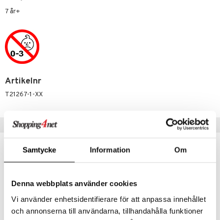
7 år+
 Patrol
 & Köksredskap
r
tson & Findus
dning
bil
pi Långstrump
tyrt
kemon
saker
amashjältarna
Artikelnr
o
uslek
T21267-1-XX
ållan
badabado
andlek
derman
ki
mhus-leksaker
tar
Populära produkter
er Mario
mhus-spel
tar
Samtycke
Information
Om
0 bitar
el
änst
sel
aterial
spel
 & svar
Denna webbplats använder cookies
ssel
set
psspel
produkt
Vi använder enhetsidentifierare för att anpassa innehållet
illbehör
Måla
och annonserna till användarna, tillhandahålla funktioner
elningen