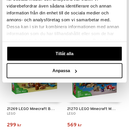
erial
vidarebefordrar även sådana identifierare och annan
tik
s
21266 LEGO Minecraft Lavastriden i Nether
21268 LEGO Minecraft Griskultingens Hus
information från din enhet till de sociala medier och
LEGO
LEGO
annons- och analysföretag som vi samarbetar med.
Dessa kan i sin tur kombinera informationen med annan
109
199
kr
kr
information som du har tillhandahållit eller som de har
samlat in när du har använt deras tjänster. Du godkänner
våra cookies vid fortsatt användande av vår webbplats.
Tillåt alla
Anpassa
21269 LEGO Minecraft Bältdjursgruvan
21270 LEGO Minecraft Mooshroomhuset
LEGO
LEGO
299
569
kr
kr