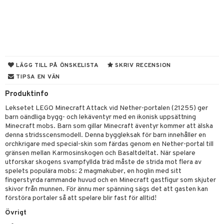
gtoys
s
O Classic
ens Barn
ney
O Creator
ållan
ney Prinsessor
GO Disney
ffi Love
LÄGG TILL PÅ ÖNSKELISTA
SKRIV RECENSION
l
O Disney Princess
TIPSA EN VÄN
zen
GO DUPLO
Produktinfo
ta Gris
O Friends
Leksetet LEGO Minecraft Attack vid Nether-portalen (21255) ger
ry Potter
barn oändliga bygg- och lekäventyr med en ikonisk uppsättning
GO Minecraft
Minecraft mobs. Barn som gillar Minecraft äventyr kommer att älska
lo Kitty
GO Ninjago
denna stridsscensmodell. Denna byggleksak för barn innehåller en
orchkrigare med special-skin som färdas genom en Nether-portal till
.L.
GO Speed Champions
gränsen mellan Karmosinskogen och Basaltdeltat. När spelare
utforskar skogens svampfyllda träd måste de strida mot flera av
mma Mu
GO Spidey
spelets populära mobs: 2 magmakuber, en hoglin med sitt
fingerstyrda rammande huvud och en Minecraft gastfigur som skjuter
le
O Super Heroes
skivor från munnen. För ännu mer spänning sägs det att gasten kan
förstöra portaler så att spelare blir fast för alltid!
min
ic
Övrigt
Little Pony
us