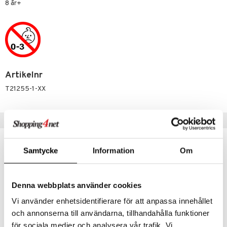
8 år+
 Patrol
 & Köksredskap
r
tson & Findus
dning
bil
pi Långstrump
tyrt
kemon
saker
Artikelnr
amashjältarna
o
uslek
T21255-1-XX
ållan
badabado
andlek
derman
Populära produkter
ki
mhus-leksaker
tar
er Mario
mhus-spel
tar
Samtycke
Information
Om
0 bitar
el
änst
sel
aterial
spel
 & svar
Denna webbplats använder cookies
ssel
set
psspel
Vi använder enhetsidentifierare för att anpassa innehållet
produkt
illbehör
Måla
och annonserna till användarna, tillhandahålla funktioner
elningen
för sociala medier och analysera vår trafik. Vi