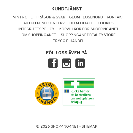
KUNDTJÄNST
MIN PROFIL
FRÅGOR & SVAR
GLÖMT LÖSENORD
KONTAKT
ÄR DU EN INFLUENCER?
BLI AFFILIATE
COOKIES
INTEGRITETSPOLICY
KÖPVILLKOR FÖR SHOPPING4NET
OM SHOPPING4NET
SHOPPING4NET BEAUTYSTORE
TRYGG E-HANDEL
FÖLJ OSS ÄVEN PÅ
© 2026 SHOPPING4NET
•
SITEMAP