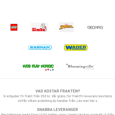
VAD KOSTAR FRAKTEN?
Vi erbjuder fri frakt från 350 kr. Vår gräns för fraktfri leverans bestäms
utifån vilken avdelning du handlar från. Läs mer här »
SNABBA LEVERANSER
Beställningar lagda före 14:00 (gäller varor i lager) skickas normalt ut från