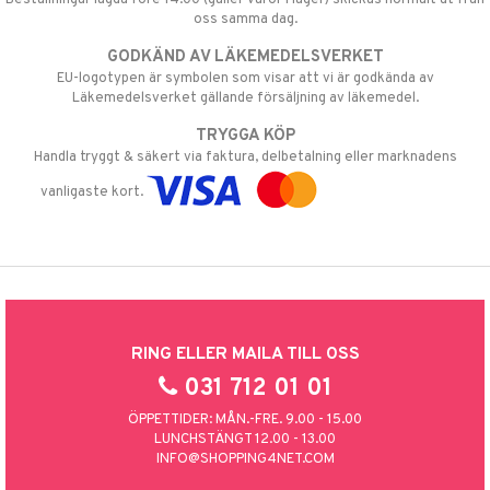
oss samma dag.
GODKÄND AV LÄKEMEDELSVERKET
EU-logotypen är symbolen som visar att vi är godkända av
Läkemedelsverket gällande försäljning av läkemedel.
TRYGGA KÖP
Handla tryggt & säkert via faktura, delbetalning eller marknadens
vanligaste kort.
RING ELLER MAILA TILL OSS
031 712 01 01
ÖPPETTIDER: MÅN.-FRE. 9.00 - 15.00
LUNCHSTÄNGT 12.00 - 13.00
INFO@SHOPPING4NET.COM