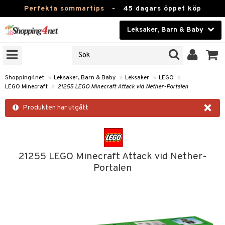
Perfekta sommartips
-
45 dagars öppet köp
Leksaker, Barn & Baby
RKEN
Skönhet
JER
ODUKTER
Kontaktlinser
Shopping4net
»
Leksaker, Barn & Baby
»
Leksaker
»
LEGO
»
LEGO Minecraft
»
21255 LEGO Minecraft Attack vid Nether-Portalen
TKORT
Hälsokost
×
Produkten har utgått
Apotek
arn
er
oarer
Fitness
 håret
et
oarer
Hem & Inredning
21255 LEGO Minecraft Attack vid Nether-
Portalen
tar & Mössor
bygym
sar & Solhattar
der & UV-kläder
ker
Leksaker, Barn & Baby
igt
ysitters
nservis
kar & Handdukar
ngar
är
ment
Varumärken
nböcker
 & Skallra
lappar
nstillbehör
elar
öcker
ngsspel
skalendrar
Kampanjer
ycken
iler
lådor & Matförvaring
gings
d/Mamma
lar
tböcker
ment
k