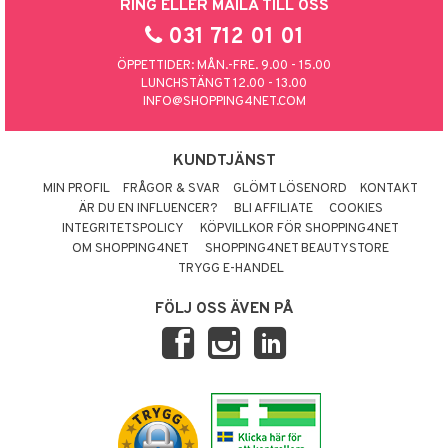
RING ELLER MAILA TILL OSS
031 712 01 01
ÖPPETTIDER: MÅN.-FRE. 9.00 - 15.00
LUNCHSTÄNGT 12.00 - 13.00
INFO@SHOPPING4NET.COM
KUNDTJÄNST
MIN PROFIL
FRÅGOR & SVAR
GLÖMT LÖSENORD
KONTAKT
ÄR DU EN INFLUENCER?
BLI AFFILIATE
COOKIES
INTEGRITETSPOLICY
KÖPVILLKOR FÖR SHOPPING4NET
OM SHOPPING4NET
SHOPPING4NET BEAUTYSTORE
TRYGG E-HANDEL
FÖLJ OSS ÄVEN PÅ