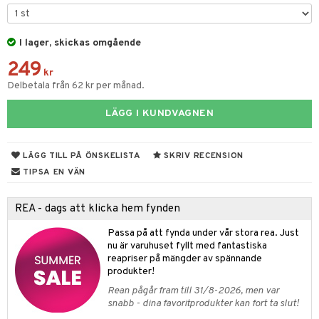
gtoys
s
O Classic
ens Barn
I lager, skickas omgående
ney
O Creator
249
ållan
ney Prinsessor
GO Disney
kr
Delbetala från 62 kr per månad.
ffi Love
l
O Disney Princess
LÄGG I KUNDVAGNEN
zen
GO DUPLO
ta Gris
O Friends
LÄGG TILL PÅ ÖNSKELISTA
SKRIV RECENSION
ry Potter
O Minecraft
TIPSA EN VÄN
lo Kitty
GO Ninjago
REA - dags att klicka hem fynden
.L.
GO Speed Champions
Passa på att fynda under vår stora rea. Just
mma Mu
GO Spidey
nu är varuhuset fyllt med fantastiska
reapriser på mängder av spännande
le
O Super Heroes
produkter!
min
ic
Rean pågår fram till 31/8-2026, men var
snabb - dina favoritprodukter kan fort ta slut!
Little Pony
us