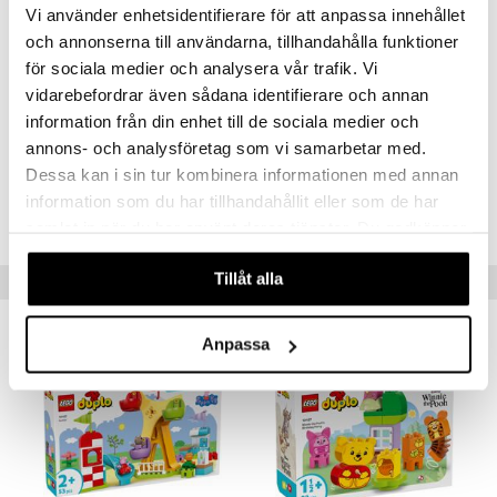
erial
Klubbhuset är 16 cm högt och 22 cm brett.
Vi använder enhetsidentifierare för att anpassa innehållet
tik
Övrigt
och annonserna till användarna, tillhandahålla funktioner
s
för sociala medier och analysera vår trafik. Vi
2 år+
vidarebefordrar även sådana identifierare och annan
information från din enhet till de sociala medier och
Artikelnr
annons- och analysföretag som vi samarbetar med.
T10454-1-XX
Dessa kan i sin tur kombinera informationen med annan
information som du har tillhandahållit eller som de har
Lägsta pris senaste 30 dagarna: 249 kr
samlat in när du har använt deras tjänster. Du godkänner
våra cookies vid fortsatt användande av vår webbplats.
Tillåt alla
Tips till dig
Anpassa