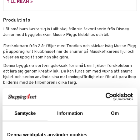
TILL REAN »
 Patrol
 & Köksredskap
r
tson & Findus
dning
Produktinfo
bil
Låt små barn kasta sig in i allt skoj från sin favoritserie från Disney
pi Långstrump
tyrt
Junior med byggleksaken Musse Piggs klubbhus och bil.
kemon
saker
Förskolebarn från 2 år följer med Toodles och skickar iväg Musse Pigg
amashjältarna
på uppdrag runt klubbhuset när de snurrar på Musskefixarens hjul och
o
uslek
väljer en uppgift som han ska göra.
ållan
badabado
andlek
Denna byggbara sorteringsleksak för små barn hjälper förskolebarn
att lära sig genom kreativ lek. De kan turas om med vuxna att snurra
derman
ki
mhus-leksaker
tar
hjulet och sedan använda sina matchningsfärdigheter för att para ihop
bilderna med de tillbehören i olika färg.
er Mario
mhus-spel
tar
Detta byggbara fordonslekset innehåller uppgifter som att laga den
byggbara leksaksbilen med skiftnyckeln eller tvätta den med hinken
0 bitar
el
änst
och borsten. Små fingrar övar finmotorik när de utforskar
sel
aterial
spel
engagerande funktioner, som det gångjärnsförsedda fönstret, den
 & svar
Samtycke
Information
Om
byggbara rutschkanan och de snurrande bilhjulen.
ssel
set
psspel
Denna LEGO DUPLO byggleksak för rollekar inspirerar små barn att
produkt
använda sin fantasi och sitt självuttryck för att hitta på egna kreativa
illbehör
Måla
äventyr med Musse Pigg i klubbhuset.
Denna webbplats använder cookies
elningen