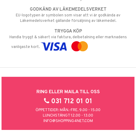
GODKÄND AV LÄKEMEDELSVERKET
EU-logotypen är symbolen som visar att vi är godkända av
Läkemedelsverket gällande försäljning av läkemedel.
TRYGGA KÖP
Handla tryggt & säkert via faktura, delbetalning eller marknadens
vanligaste kort.
RING ELLER MAILA TILL OSS
031 712 01 01
ÖPPETTIDER: MÅN.-FRE. 9.00 - 15.00
LUNCHSTÄNGT 12.00 - 13.00
INFO@SHOPPING4NET.COM