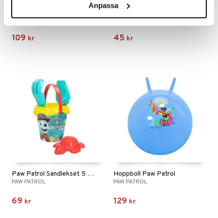
Anpassa
Paw Patrol Paraply Genomskinligt
Målarbok Paw Patrol med Klistermärken
PAW PATROL
EGMONT KÄRNAN
109
45
kr
kr
Paw Patrol Sandlekset 5 Delar
Hoppboll Paw Patrol
PAW PATROL
PAW PATROL
69
129
kr
kr