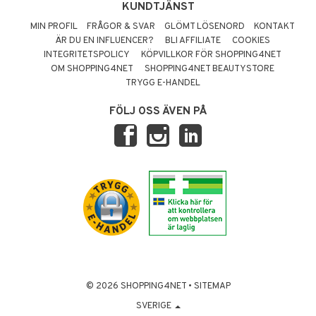
KUNDTJÄNST
MIN PROFIL
FRÅGOR & SVAR
GLÖMT LÖSENORD
KONTAKT
ÄR DU EN INFLUENCER?
BLI AFFILIATE
COOKIES
INTEGRITETSPOLICY
KÖPVILLKOR FÖR SHOPPING4NET
OM SHOPPING4NET
SHOPPING4NET BEAUTYSTORE
TRYGG E-HANDEL
FÖLJ OSS ÄVEN PÅ
© 2026 SHOPPING4NET
•
SITEMAP
SVERIGE