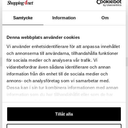
O Classic
saker
O Creator
Samtycke
Information
Om
o
uslek
Artikelnr
GO Disney
badabado
andlek
TPW39-1-XX
O Disney Princess
Denna webbplats använder cookies
ki
mhus-leksaker
tar
Lägsta pris senaste 30 dagarna: 199 kr
GO DUPLO
Vi använder enhetsidentifierare för att anpassa innehållet
mhus-spel
tar
och annonserna till användarna, tillhandahålla funktioner
O Friends
0 bitar
el
för sociala medier och analysera vår trafik. Vi
Populära produkter
änst
O Minecraft
vidarebefordrar även sådana identifierare och annan
sel
aterial
spel
 & svar
information från din enhet till de sociala medier och
GO Ninjago
ssel
set
psspel
annons- och analysföretag som vi samarbetar med.
produkt
GO Speed Champions
Dessa kan i sin tur kombinera informationen med annan
illbehör
Måla
elningen
information som du har tillhandahållit eller som de har
GO Spidey
erial
samlat in när du har använt deras tjänster. Du godkänner
tik
O Super Heroes
våra cookies vid fortsatt användande av vår webbplats.
s
Tillåt alla
ic