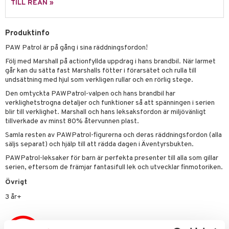
TILL REAN »
 Patrol
tson & Findus
Produktinfo
PAW Patrol är på gång i sina räddningsfordon!
pi Långstrump
Följ med Marshall på actionfyllda uppdrag i hans brandbil. När larmet
kemon
går kan du sätta fast Marshalls fötter i förarsätet och rulla till
undsättning med hjul som verkligen rullar och en rörlig stege.
amashjältarna
Den omtyckta PAWPatrol-valpen och hans brandbil har
ållan
verklighetstrogna detaljer och funktioner så att spänningen i serien
blir till verklighet. Marshall och hans leksaksfordon är miljövänligt
derman
tillverkade av minst 80% återvunnen plast.
Samla resten av PAWPatrol-figurerna och deras räddningsfordon (alla
er Mario
säljs separat) och hjälp till att rädda dagen i Äventyrsbukten.
PAWPatrol-leksaker för barn är perfekta presenter till alla som gillar
serien, eftersom de främjar fantasifull lek och utvecklar finmotoriken.
anicals
us
Övrigt
tnite
 & Köksredskap
r
3 år+
GO Bluey
dning
bil
O City
tyrt