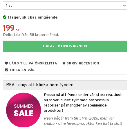
gtoys
s
ens Barn
I lager, skickas omgående
ney
199
ållan
ney Prinsessor
kr
Delbetala från 58 kr per månad.
ffi Love
l
LÄGG I KUNDVAGNEN
zen
ta Gris
LÄGG TILL PÅ ÖNSKELISTA
SKRIV RECENSION
ry Potter
TIPSA EN VÄN
lo Kitty
REA - dags att klicka hem fynden
.L.
Passa på att fynda under vår stora rea. Just
mma Mu
nu är varuhuset fyllt med fantastiska
reapriser på mängder av spännande
le
produkter!
min
Rean pågår fram till 31/8-2026, men var
snabb - dina favoritprodukter kan fort ta slut!
Little Pony