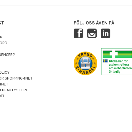
ST
FÖLJ OSS ÄVEN PÅ
AR
NORD
LUENCER?
OLICY
ÖR SHOPPING4NET
4NET
T BEAUTYSTORE
DEL