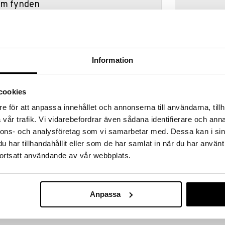
hem fynden
tt fynda under vår stora rea. Just nu är varuhuset
fantastiska reapriser på mängder av spännande
!
 fram till 31/8-2026, men var snabb - dina
Information
ukter kan fort ta slut!
N »
cookies
e för att anpassa innehållet och annonserna till användarna, tillh
Pippi Träpusse
vår trafik. Vi vidarebefordrar även sådana identifierare och anna
sson och Blom. De här två fattiga luffarna ses ofta
 de inte kommer in i Villa Villekulla och tar alla
nnons- och analysföretag som vi samarbetar med. Dessa kan i sin
PIPPI LÅNGSTR
-fri plast.
har tillhandahållit eller som de har samlat in när du har använt
129
kr
ortsatt användande av vår webbplats.
Anpassa