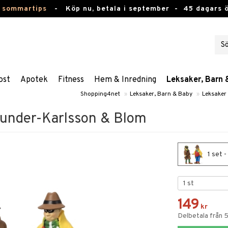
 sommartips
-
Köp nu, betala i september -
45 dagars 
ost
Apotek
Fitness
Hem & Inredning
Leksaker, Barn 
Shopping4net
»
Leksaker, Barn & Baby
»
Leksaker
 Dunder-Karlsson & Blom
1 set 
149
kr
Delbetala från 