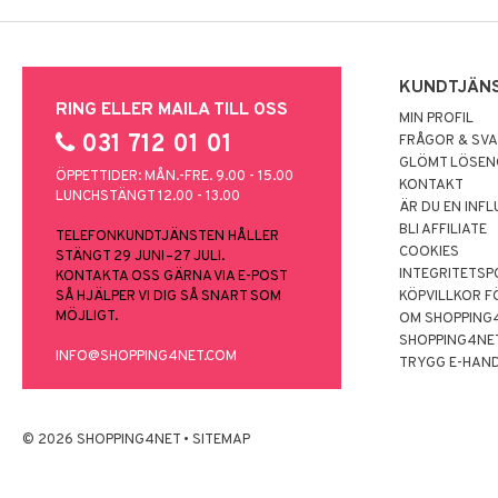
KUNDTJÄN
RING ELLER MAILA TILL OSS
MIN PROFIL
031 712 01 01
FRÅGOR & SV
GLÖMT LÖSE
ÖPPETTIDER: MÅN.-FRE. 9.00 - 15.00
KONTAKT
LUNCHSTÄNGT 12.00 - 13.00
ÄR DU EN INF
BLI AFFILIATE
TELEFONKUNDTJÄNSTEN HÅLLER
COOKIES
STÄNGT 29 JUNI–27 JULI.
INTEGRITETSP
KONTAKTA OSS GÄRNA VIA E-POST
SÅ HJÄLPER VI DIG SÅ SNART SOM
KÖPVILLKOR F
MÖJLIGT.
OM SHOPPING
SHOPPING4NE
INFO@SHOPPING4NET.COM
TRYGG E-HAN
© 2026 SHOPPING4NET
•
SITEMAP