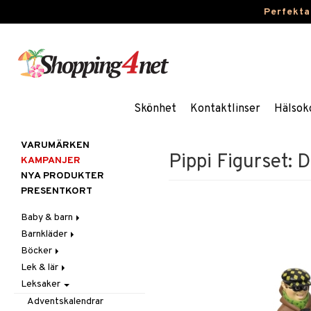
Perfekta
Skönhet
Kontaktlinser
Hälsok
VARUMÄRKEN
Pippi Figurset:
KAMPANJER
NYA PRODUKTER
PRESENTKORT
Baby & barn
Barnkläder
Accessoarer
Böcker
Aktivitet
Accessoarer
För håret
Lek & lär
Äta
Badkläder & UV-kläder
Dagböcker
Hattar & Mössor
Babygym
Kepsar & Solhattar
Leksaker
Badrockar & Handdukar
Klänningar
Läs & Lär
Experiment
Övrigt
Babysitters
Barnservis
Barnvagnstillbehör
Nederdelar
Målarböcker
Inlärningsspel
Plånböcker
Bit & Skallra
Haklappar
Adventskalendrar