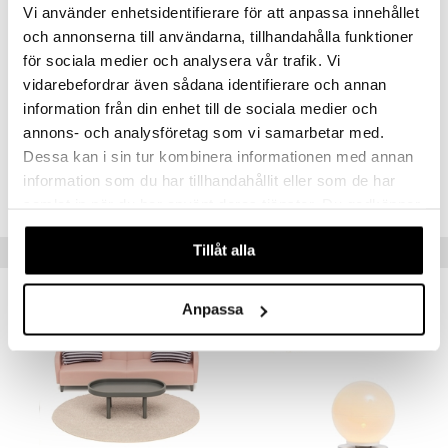
Vi använder enhetsidentifierare för att anpassa innehållet
och annonserna till användarna, tillhandahålla funktioner
för sociala medier och analysera vår trafik. Vi
vidarebefordrar även sådana identifierare och annan
information från din enhet till de sociala medier och
Artikelnr
annons- och analysföretag som vi samarbetar med.
TLU10-1-XX
Dessa kan i sin tur kombinera informationen med annan
information som du har tillhandahållit eller som de har
Lägsta pris senaste 30 dagarna: 399 kr
samlat in när du har använt deras tjänster. Du godkänner
våra cookies vid fortsatt användande av vår webbplats.
Tillåt alla
Tips till dig
Anpassa