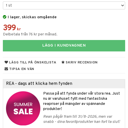
gtoys
banor
ons Åberg
ens Barn
I lager, skickas omgående
ndkår
blarna
anicals
us
399
ållan
is
mse
tnite
 & Köksredskap
r
kr
Delbetala från 76 kr per månad.
ffi Love
g
tman
GO Bluey
dning
bil
LÄGG I KUNDVAGNEN
libompa
O City
tyrt
s
O Classic
saker
LÄGG TILL PÅ ÖNSKELISTA
SKRIV RECENSION
ney
O Creator
o
uslek
TIPSA EN VÄN
ney Prinsessor
GO Disney
badabado
andlek
REA - dags att klicka hem fynden
l
O Disney Princess
ki
mhus-leksaker
tar
Passa på att fynda under vår stora rea. Just
zen
GO DUPLO
mhus-spel
nu är varuhuset fyllt med fantastiska
tar
reapriser på mängder av spännande
ta Gris
O Friends
produkter!
0 bitar
el
änst
ry Potter
O Minecraft
Rean pågår fram till 31/8-2026, men var
sel
aterial
spel
snabb - dina favoritprodukter kan fort ta slut!
 & svar
lo Kitty
GO Ninjago