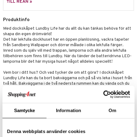
ssel
set
psspel
TILL REAN »
produkt
.L.
GO Speed Champions
illbehör
Måla
elningen
mma Mu
GO Spidey
Produktinfo
erial
tik
Med dockskåpet Lundby Life har du allt du kan tänkas behöva för att
le
O Super Heroes
s
skapa din egen drömvärld!
min
Det här lekfulla dockhuset har en öppen planlösning, vackra tapeter
ic
från Sandberg Wallpaper och dörrar målade i olika lekfulla färger.
Little Pony
Inred som du själv vill med trappan, lamporna och alla andra lekfulla
tillbehören som finns till Lundby. När du tänder de batteridrivna LED-
 Patrol
lamporna blir det här mysiga huset något alldeles speciellt!
tson & Findus
Vem bor i ditt hus? Och vad tycker de om att göra? I dockskåpet
Lundby Life kan du ta bort bakväggarna och på så vis leka i huset från
pi Långstrump
två håll. Bakväggarna i de två nedersta rummen kan du vända och du
får då en snygg fondvägg i rummen på bottenplanet. Du kan också
kemon
lätt bygga ut ditt hus med hjälp av dockskåpsmodulerna Lundby
Room, så att hela dockskåpsfamiljen får rum.
amashjältarna
Storlek
: 66cm x 26cm x 39cm
Samtycke
Information
Om
ållan
Övrigt
derman
Ålder: 4 år+
Denna webbplats använder cookies
er Mario