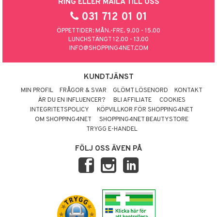
RING ELLER MAILA TILL OSS
031 712 01 01
ÖPPETTIDER: MÅN.-FRE. 9.00 - 15.00
LUNCHSTÄNGT 12.00 - 13.00
INFO@SHOPPING4NET.COM
KUNDTJÄNST
MIN PROFIL
FRÅGOR & SVAR
GLÖMT LÖSENORD
KONTAKT
ÄR DU EN INFLUENCER?
BLI AFFILIATE
COOKIES
INTEGRITETSPOLICY
KÖPVILLKOR FÖR SHOPPING4NET
OM SHOPPING4NET
SHOPPING4NET BEAUTYSTORE
TRYGG E-HANDEL
FÖLJ OSS ÄVEN PÅ