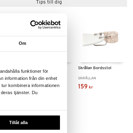
Tips till dig
Om
ds Dockvagn
Lillan Strumpbyxor
Skrållan Bordsstol
andahålla funktioner för
n information från din enhet
DS
SKRÅLLAN
SKRÅLLAN
 tur kombinera informationen
49
159
kr
kr
 deras tjänster. Du
Tillåt alla