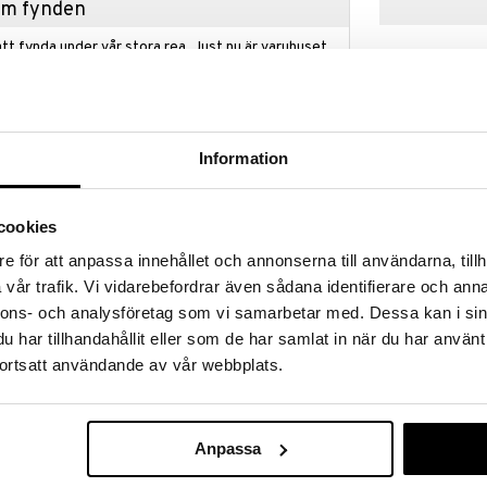
hem fynden
tt fynda under vår stora rea. Just nu är varuhuset
fantastiska reapriser på mängder av spännande
!
 fram till 31/8-2026, men var snabb - dina
ukter kan fort ta slut!
Information
N »
cookies
Lillan & Frien
 hennes rosa klänning med tyllkjol och härligt lockiga
e för att anpassa innehållet och annonserna till användarna, tillh
Sulky
 älskar att få gosiga kramar!
vår trafik. Vi vidarebefordrar även sådana identifierare och anna
LILLAN & FRIEN
m olika språk; svenska, norska, danska, finska och
nnons- och analysföretag som vi samarbetar med. Dessa kan i sin
179
kr
h har precis lärt sej prata. Hon kan säga 'Lillan',
har tillhandahållit eller som de har samlat in när du har använt
å', när du trycker henne på magen. Byt enkelt språk på
ortsatt användande av vår webbplats.
 blundar när barnet lägger henne ner. Mixa och
ch dockkläder som passar dockor upp till 36 cm.
dan 1966 som är älskad av generationer. Kvalitativa
Anpassa
der som skapar lekglädje och rolig docklek för barn i