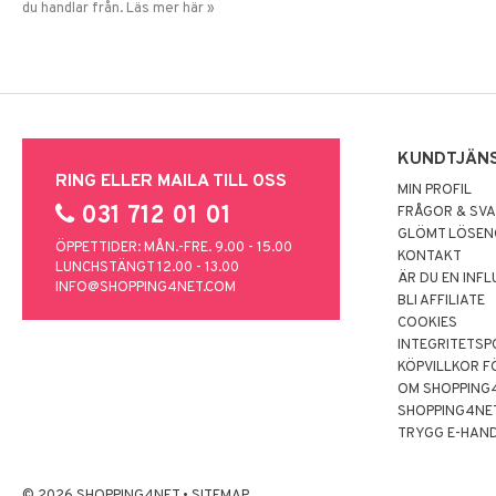
du handlar från. Läs mer här »
KUNDTJÄN
RING ELLER MAILA TILL OSS
MIN PROFIL
031 712 01 01
FRÅGOR & SV
GLÖMT LÖSE
ÖPPETTIDER: MÅN.-FRE. 9.00 - 15.00
KONTAKT
LUNCHSTÄNGT 12.00 - 13.00
ÄR DU EN INF
INFO@SHOPPING4NET.COM
BLI AFFILIATE
COOKIES
INTEGRITETSP
KÖPVILLKOR F
OM SHOPPING
SHOPPING4NE
TRYGG E-HAN
© 2026 SHOPPING4NET
•
SITEMAP