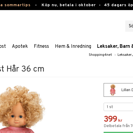
ta sommartips
-
Köp nu, betala i oktober -
45 dagars ö
ost
Apotek
Fitness
Hem & Inredning
Leksaker, Barn 
Shopping4net
»
Leksaker
st Hår 36 cm
Lillan
399
kr
Delbetala från 7