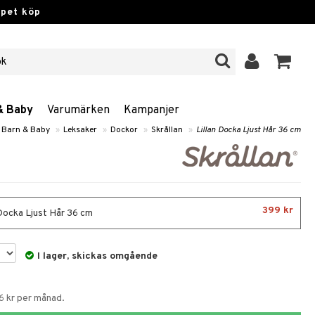
ppet köp
& Baby
Varumärken
Kampanjer
, Barn & Baby
»
Leksaker
»
Dockor
»
Skrållan
»
Lillan Docka Ljust Hår 36 cm
399 kr
 Docka Ljust Hår 36 cm
I lager, skickas omgående
6 kr per månad.