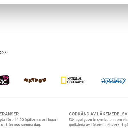
99 kr
VERANSER
GODKÄND AV LÄKEMEDELSV
gda före 14:00 (gäller varor i lager)
EU-logotypen är symbolen som visar
 ut från oss samma dag.
godkända av Läkemedelsverket gä