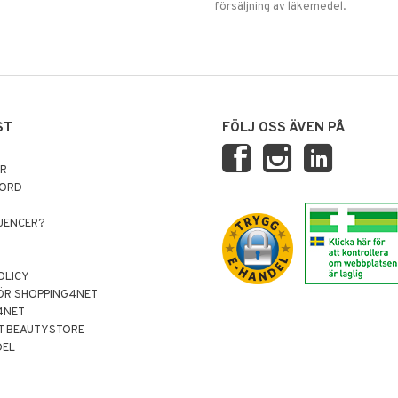
försäljning av läkemedel.
ST
FÖLJ OSS ÄVEN PÅ
AR
NORD
LUENCER?
OLICY
ÖR SHOPPING4NET
4NET
T BEAUTYSTORE
DEL