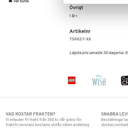
Stickers
Mulle
LEGO Super Heroes
Vår butik
Övrigt
Trolleri
Mumin
Sonic
My Little Pony
1 år+
Paw Patrol
Pettson & Findus
Artikelnr
Pippi Långstrump
TSK62-1-XX
Pokemon
Pyjamashjältarna
Lägsta pris senaste 30 dagarna: 3
Skrållan
Spiderman
Super Mario
VAD KOSTAR FRAKTEN?
SNABBA LE
Vi erbjuder fri frakt från 350 kr. Vår gräns för
Beställningar la
fraktfri leverans bestäms utifån vilken avdelning
skickas normalt