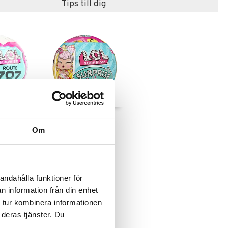
Tips till dig
se Route
L.O.L. Surprise Swap
Om
L.O.L.
169
kr
andahålla funktioner för
n information från din enhet
 tur kombinera informationen
 deras tjänster. Du