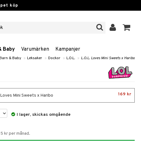
ppet köp
& Baby
Varumärken
Kampanjer
 Barn & Baby
»
Leksaker
»
Dockor
»
L.O.L.
»
L.O.L. Loves Mini Sweets x Haribo
169 kr
 Loves Mini Sweets x Haribo
I lager, skickas omgående
55 kr per månad.