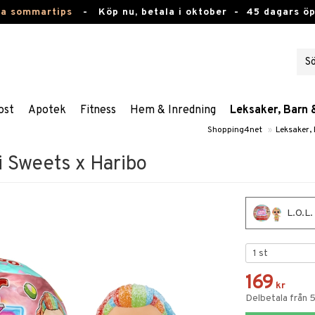
ta sommartips
-
Köp nu, betala i oktober -
45 dagars ö
ost
Apotek
Fitness
Hem & Inredning
Leksaker, Barn 
Shopping4net
»
Leksaker,
i Sweets x Haribo
L.O.L.
169
kr
Delbetala från 