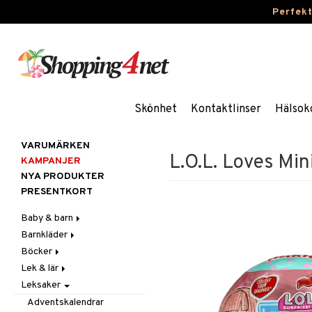
Perfek
Skönhet
Kontaktlinser
Hälsok
VARUMÄRKEN
L.O.L. Loves Min
KAMPANJER
NYA PRODUKTER
PRESENTKORT
Baby & barn
Barnkläder
Accessoarer
Böcker
Aktivitet
Accessoarer
För håret
Lek & lär
Äta
Badkläder & UV-kläder
Dagböcker
Hattar & Mössor
Babygym
Kepsar & Solhattar
Leksaker
Badrockar & Handdukar
Klänningar
Läs & Lär
Experiment
Övrigt
Babysitters
Barnservis
Barnvagnstillbehör
Nederdelar
Målarböcker
Inlärningsspel
Plånböcker
Bit & Skallra
Haklappar
Adventskalendrar