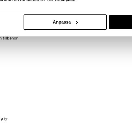
Anpassa
ets docka i Haribo tema
 tillbehör
9 kr