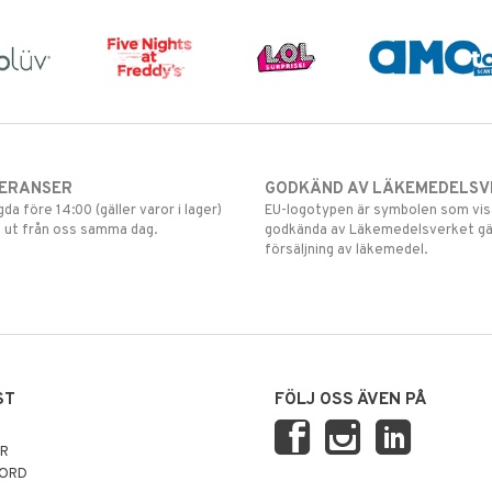
VERANSER
GODKÄND AV LÄKEMEDELSV
gda före 14:00 (gäller varor i lager)
EU-logotypen är symbolen som visar
 ut från oss samma dag.
godkända av Läkemedelsverket gä
försäljning av läkemedel.
ST
FÖLJ OSS ÄVEN PÅ
AR
NORD