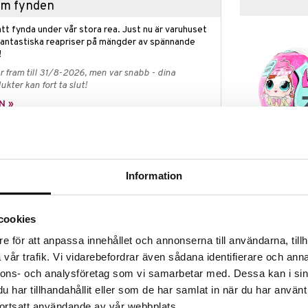
hem fynden
tt fynda under vår stora rea. Just nu är varuhuset
fantastiska reapriser på mängder av spännande
!
 fram till 31/8-2026, men var snabb - dina
ukter kan fort ta slut!
N »
L.O.L. Surpri
ap? I vår Outlet hittar du massor av produkter till
707 Wave 2
ynda medan dina favoritprodukter fortfarande finns
Information
L.O.L.
99
et räcker!
kr
cookies
e för att anpassa innehållet och annonserna till användarna, tillh
vår trafik. Vi vidarebefordrar även sådana identifierare och anna
samarbete med Haribo och kan nu ge dig L.O.L.
nnons- och analysföretag som vi samarbetar med. Dessa kan i sin
a dockor kommer med tillbehör som är inspirerade av
ket Haribo. Det finns 9 dockor att samla på och 7
har tillhandahållit eller som de har samlat in när du har använt
acka upp med varje docka.
ortsatt användande av vår webbplats.