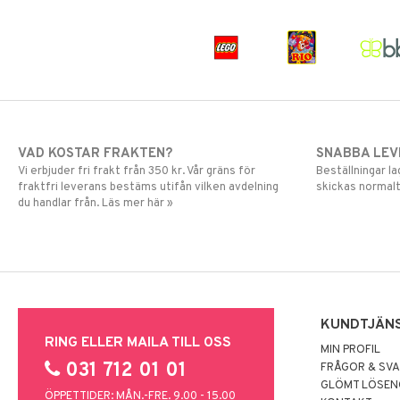
VAD KOSTAR FRAKTEN?
SNABBA LE
Vi erbjuder fri frakt från 350 kr. Vår gräns för
Beställningar la
fraktfri leverans bestäms utifån vilken avdelning
skickas normalt
du handlar från. Läs mer här »
KUNDTJÄN
RING ELLER MAILA TILL OSS
MIN PROFIL
031 712 01 01
FRÅGOR & SV
GLÖMT LÖSE
ÖPPETTIDER: MÅN.-FRE. 9.00 - 15.00