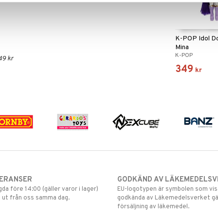
K-POP Idol D
Mina
K-POP
49 kr
349
kr
VERANSER
GODKÄND AV LÄKEMEDELSV
gda före 14:00 (gäller varor i lager)
EU-logotypen är symbolen som visar
 ut från oss samma dag.
godkända av Läkemedelsverket gä
försäljning av läkemedel.