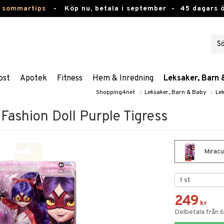
 sommartips
-
Köp nu, betala i september -
45 dagars 
ost
Apotek
Fitness
Hem & Inredning
Leksaker, Barn 
Shopping4net
»
Leksaker, Barn & Baby
»
Le
Fashion Doll Purple Tigress
Miracu
249
kr
Delbetala från 