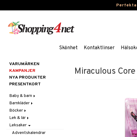
Perfekta
Skönhet
Kontaktlinser
Hälsok
VARUMÄRKEN
Miraculous Core 
KAMPANJER
NYA PRODUKTER
PRESENTKORT
Baby & barn
Barnkläder
Accessoarer
Böcker
Aktivitet
Accessoarer
För håret
Lek & lär
Äta
Badkläder & UV-kläder
Dagböcker
Hattar & Mössor
Babygym
Kepsar & Solhattar
Leksaker
Badrockar & Handdukar
Klänningar
Läs & Lär
Experiment
Övrigt
Babysitters
Barnservis
Barnvagnstillbehör
Nederdelar
Målarböcker
Inlärningsspel
Plånböcker
Bit & Skallra
Haklappar
Adventskalendrar