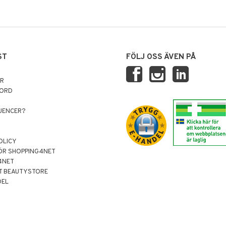
ST
FÖLJ OSS ÄVEN PÅ
AR
NORD
LUENCER?
OLICY
ÖR SHOPPING4NET
4NET
T BEAUTYSTORE
DEL