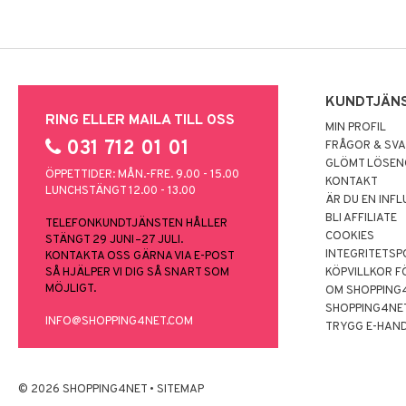
KUNDTJÄN
RING ELLER MAILA TILL OSS
MIN PROFIL
031 712 01 01
FRÅGOR & SV
GLÖMT LÖSE
ÖPPETTIDER: MÅN.-FRE. 9.00 - 15.00
KONTAKT
LUNCHSTÄNGT 12.00 - 13.00
ÄR DU EN INF
BLI AFFILIATE
TELEFONKUNDTJÄNSTEN HÅLLER
COOKIES
STÄNGT 29 JUNI–27 JULI.
INTEGRITETSP
KONTAKTA OSS GÄRNA VIA E-POST
SÅ HJÄLPER VI DIG SÅ SNART SOM
KÖPVILLKOR F
MÖJLIGT.
OM SHOPPING
SHOPPING4NE
INFO@SHOPPING4NET.COM
TRYGG E-HAN
© 2026 SHOPPING4NET
•
SITEMAP