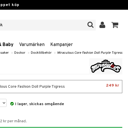
öppet köp
& Baby
Varumärken
Kampanjer
ksaker
»
Dockor
»
Docktillbehör
»
Miraculous Core Fashion Doll Purple Tigress
249 kr
lous Core Fashion Doll Purple Tigress
I lager, skickas omgående
62 kr per månad.