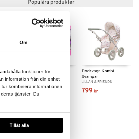
Populära produkter
Om
oter 3 Hjul
Judith Docka + 11
Dockvagn Kombi
andahålla funktioner för
Klänningar & Tillbehör
Svampar
n information från din enhet
JUDITH
LILLAN & FRIENDS
 tur kombinera informationen
195
799
kr
kr
 deras tjänster. Du
Tillåt alla