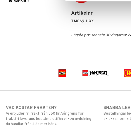
Stickers
Mulle
LEGO Super Heroes
Vår butik
Trolleri
Mumin
Sonic
Artikelnr
My Little Pony
TMC69-1-XX
Paw Patrol
Pettson & Findus
Lägsta pris senaste 30 dagarna: 2
Pippi Långstrump
Pokemon
Pyjamashjältarna
Skrållan
Spiderman
Super Mario
VAD KOSTAR FRAKTEN?
SNABBA LE
Vi erbjuder fri frakt från 350 kr. Vår gräns för
Beställningar la
fraktfri leverans bestäms utifån vilken avdelning
skickas normalt
du handlar från. Läs mer här »