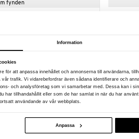
hem fynden
tt fynda under vår stora rea. Just nu är varuhuset
fantastiska reapriser på mängder av spännande
!
 fram till 31/8-2026, men var snabb - dina
ukter kan fort ta slut!
Information
N »
cookies
California Sco
e för att anpassa innehållet och annonserna till användarna, tillh
ez Fashion-dockorna har 13 rörliga leder så att man
m. Sits
vår trafik. Vi vidarebefordrar även sådana identifierare och anna
se som helst när man räddar Paris! De är 26 cm höga
CALIFORNIA
tade med sina signaturvapen, assistent Kwamis och
nnons- och analysföretag som vi samarbetar med. Dessa kan i sin
379
serien.
kr
har tillhandahållit eller som de har samlat in när du har använt
ortsatt användande av vår webbplats.
nyhet
Anpassa