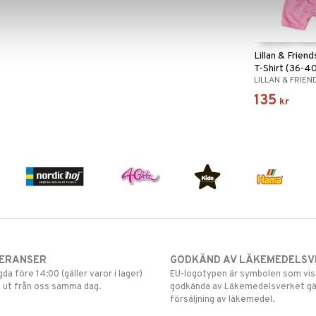
Lillan & Frien
T-Shirt (36-4
LILLAN & FRIEN
135
kr
VERANSER
GODKÄND AV LÄKEMEDELSV
gda före 14:00 (gäller varor i lager)
EU-logotypen är symbolen som visar
 ut från oss samma dag.
godkända av Läkemedelsverket gä
försäljning av läkemedel.