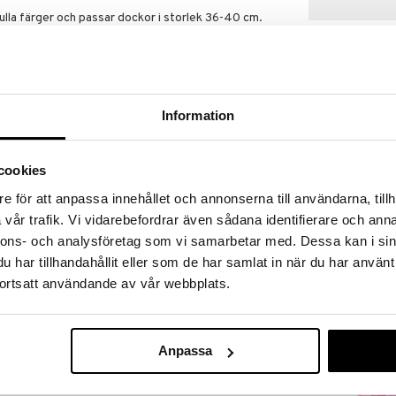
ulla färger och passar dockor i storlek 36-40 cm.
ch på för ombyten och nya äventyr. Vad ska dockan
nets fantasi visa vägen!
 dockor som Lillan Taldocka, Sara Babydocka Äta
dra mellanstora dockor. Docklek för alla! Från Lillan
r oändlig docklek.
Information
r att inspirera till kreativ och fantasifull lek med
cha med massor av dockkläder och tillbehör som
cookies
e för att anpassa innehållet och annonserna till användarna, tillh
Lillan & Friend
Gymnastiksko
vår trafik. Vi vidarebefordrar även sådana identifierare och anna
LILLAN & FRIEN
cm)
nnons- och analysföretag som vi samarbetar med. Dessa kan i sin
95
kr
har tillhandahållit eller som de har samlat in när du har använt
ortsatt användande av vår webbplats.
Anpassa