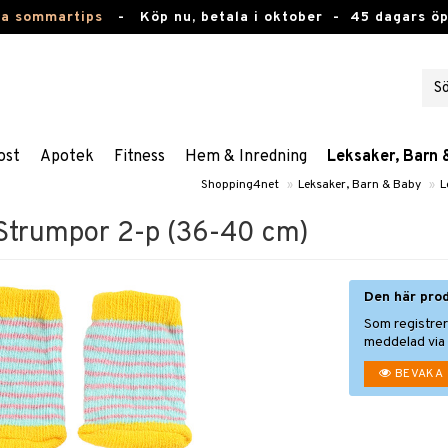
ta sommartips
-
Köp nu, betala i oktober -
45 dagars ö
ost
Apotek
Fitness
Hem & Inredning
Leksaker, Barn 
Shopping4net
»
Leksaker, Barn & Baby
»
L
s Strumpor 2-p (36-40 cm)
Den här prod
Som registrer
meddelad via 
BEVAKA