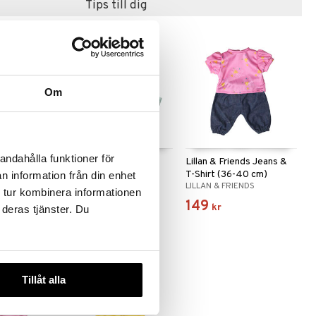
Tips till dig
Om
andahålla funktioner för
s
Lillan & Friends Jacka
Lillan & Friends Jeans &
r (36-40
(36-40 cm)
T-Shirt (36-40 cm)
n information från din enhet
DS
LILLAN & FRIENDS
LILLAN & FRIENDS
 tur kombinera informationen
139
149
kr
kr
 deras tjänster. Du
Tillåt alla