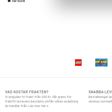
Stickers
Mulle
LEGO Super Heroes
Vår butik
Trolleri
Mumin
Sonic
My Little Pony
Paw Patrol
Pettson & Findus
Pippi Långstrump
Pokemon
Pyjamashjältarna
Skrållan
Spiderman
Super Mario
VAD KOSTAR FRAKTEN?
SNABBA LE
Vi erbjuder fri frakt från 350 kr. Vår gräns för
Beställningar la
fraktfri leverans bestäms utifån vilken avdelning
skickas normalt
du handlar från. Läs mer här »