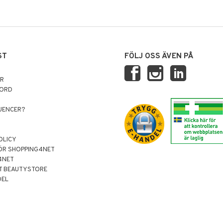
ST
FÖLJ OSS ÄVEN PÅ
AR
NORD
LUENCER?
OLICY
ÖR SHOPPING4NET
4NET
T BEAUTYSTORE
DEL