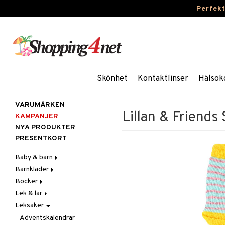
Perfek
Skönhet
Kontaktlinser
Hälsok
VARUMÄRKEN
Lillan & Friend
KAMPANJER
NYA PRODUKTER
PRESENTKORT
Baby & barn
Barnkläder
Accessoarer
Böcker
Aktivitet
Accessoarer
För håret
Lek & lär
Äta
Badkläder & UV-kläder
Dagböcker
Hattar & Mössor
Babygym
Kepsar & Solhattar
Leksaker
Badrockar & Handdukar
Klänningar
Läs & Lär
Experiment
Övrigt
Babysitters
Barnservis
Barnvagnstillbehör
Nederdelar
Målarböcker
Inlärningsspel
Plånböcker
Bit & Skallra
Haklappar
Adventskalendrar