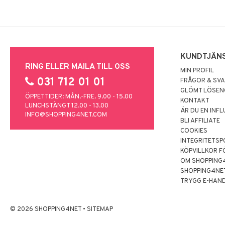
KUNDTJÄN
RING ELLER MAILA TILL OSS
MIN PROFIL
031 712 01 01
FRÅGOR & SV
GLÖMT LÖSE
ÖPPETTIDER: MÅN.-FRE. 9.00 - 15.00
KONTAKT
LUNCHSTÄNGT 12.00 - 13.00
ÄR DU EN INF
INFO@SHOPPING4NET.COM
BLI AFFILIATE
COOKIES
INTEGRITETSP
KÖPVILLKOR F
OM SHOPPING
SHOPPING4NE
TRYGG E-HAN
© 2026 SHOPPING4NET
•
SITEMAP