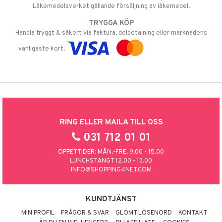
Läkemedelsverket gällande försäljning av läkemedel.
TRYGGA KÖP
Handla tryggt & säkert via faktura, delbetalning eller marknadens
vanligaste kort.
RING ELLER MAILA TILL OSS
031 712 01 01
ÖPPETTIDER: MÅN.-FRE. 9.00 - 15.00
LUNCHSTÄNGT 12.00 - 13.00
INFO@SHOPPING4NET.COM
KUNDTJÄNST
MIN PROFIL
FRÅGOR & SVAR
GLÖMT LÖSENORD
KONTAKT