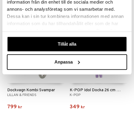
information från din enhet till de sociala medier och
379
195
 Patrol
kr
kr
annons- och analysföretag som vi samarbetar med.
Dessa kan i sin tur kombinera informationen med annan
tson & Findus
information som du har tillhandahållit eller som de har
pi Långstrump
nyhet
samlat in när du har använt deras tjänster. Du godkänner
våra cookies vid fortsatt användande av vår webbplats.
kemon
Tillåt alla
amashjältarna
ållan
Anpassa
derman
er Mario
Dockvagn Kombi Svampar
K-POP Idol Docka 26 cm Mina
LILLAN & FRIENDS
K-POP
799
349
kr
kr