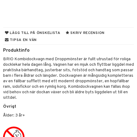
gtoys
ens Barn
ållan
LÄGG TILL PÅ ÖNSKELISTA
SKRIV RECENSION
ffi Love
TIPSA EN VÄN
Produktinfo
kåp
BRIO Kombidockvagn med Droppmönster är fullt utrustad för roliga
ndby
n
docklekar hela dagen lång. Vagnen har en mjuk och flyttbar liggdel med
praktiska bärhandtag, justerbar sits, fotstöd och handtag som passar
dby Stockholm
etsfordon
star & Gungdjur
barn i flera åldrar och längder. Dockvagnen är mångsidig kompletteras
av en fällbar sufflett med ett modernt droppmönster, en hopfällbar
min
ar
figurer
ram, sidofickor och en rymlig korg. Kombidockvagnen kan fällas ihop
pi Hoppetossa
vid behov och när dockan växer och bli äldre byts liggdelen ut till en
banor
ons Åberg
sittdel.
i Villa Villerkulla
ndkår
blarna
anicals
us
Övrigt
is
mse
tnite
 & Köksredskap
r
Ålder: 3 år+
g
tman
GO Bluey
dning
bil
libompa
O City
tyrt