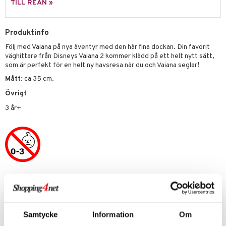
TILL REAN »
s
O Classic
saker
ney
O Creator
Produktinfo
o
uslek
Följ med Vaiana på nya äventyr med den här fina dockan. Din favorit
ney Prinsessor
GO Disney
badabado
andlek
väghittare från Disneys Vaiana 2 kommer klädd på ett helt nytt sätt,
l
som är perfekt för en helt ny havsresa när du och Vaiana seglar!
O Disney Princess
ki
mhus-leksaker
tar
Mått
: ca 35 cm.
zen
GO DUPLO
mhus-spel
tar
Övrigt
ta Gris
O Friends
0 bitar
el
3 år+
änst
ry Potter
O Minecraft
sel
aterial
spel
 & svar
lo Kitty
GO Ninjago
ssel
set
psspel
produkt
.L.
GO Speed Champions
illbehör
Måla
elningen
mma Mu
GO Spidey
erial
Artikelnr
tik
le
O Super Heroes
s
TDI47-1-XX
min
ic
Samtycke
Information
Om
Lägsta pris senaste 30 dagarna: 349 kr
Little Pony