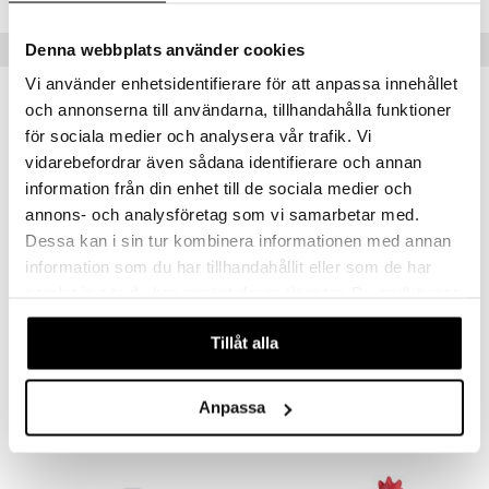
 Patrol
Tips till dig
Denna webbplats använder cookies
tson & Findus
Vi använder enhetsidentifierare för att anpassa innehållet
pi Långstrump
och annonserna till användarna, tillhandahålla funktioner
för sociala medier och analysera vår trafik. Vi
kemon
vidarebefordrar även sådana identifierare och annan
amashjältarna
information från din enhet till de sociala medier och
ållan
annons- och analysföretag som vi samarbetar med.
Dessa kan i sin tur kombinera informationen med annan
derman
information som du har tillhandahållit eller som de har
er Mario
Finns i flera varianter
samlat in när du har använt deras tjänster. Du godkänner
våra cookies vid fortsatt användande av vår webbplats.
Disguise Disney Princess Vaiana
Disney Vaiana 2 Light-Up Shell Necklace
Tillåt alla
DISGUISE
DISNEY VAIANA
249
199
kr
kr
Anpassa