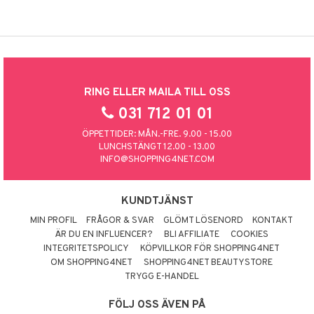
RING ELLER MAILA TILL OSS
031 712 01 01
ÖPPETTIDER: MÅN.-FRE. 9.00 - 15.00
LUNCHSTÄNGT 12.00 - 13.00
INFO@SHOPPING4NET.COM
KUNDTJÄNST
MIN PROFIL
FRÅGOR & SVAR
GLÖMT LÖSENORD
KONTAKT
ÄR DU EN INFLUENCER?
BLI AFFILIATE
COOKIES
INTEGRITETSPOLICY
KÖPVILLKOR FÖR SHOPPING4NET
OM SHOPPING4NET
SHOPPING4NET BEAUTYSTORE
TRYGG E-HANDEL
FÖLJ OSS ÄVEN PÅ