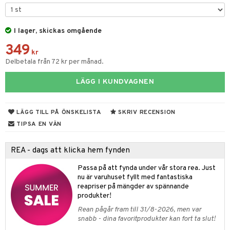
gtoys
ens Barn
I lager, skickas omgående
349
ållan
kr
Delbetala från 72 kr per månad.
ffi Love
LÄGG I KUNDVAGNEN
kåp
ndby
n
LÄGG TILL PÅ ÖNSKELISTA
SKRIV RECENSION
dby Stockholm
etsfordon
star & Gungdjur
TIPSA EN VÄN
min
ar
figurer
REA - dags att klicka hem fynden
pi Hoppetossa
banor
ons Åberg
Passa på att fynda under vår stora rea. Just
i Villa Villerkulla
ndkår
blarna
anicals
us
nu är varuhuset fyllt med fantastiska
reapriser på mängder av spännande
is
mse
tnite
 & Köksredskap
r
produkter!
g
tman
GO Bluey
dning
Rean pågår fram till 31/8-2026, men var
bil
snabb - dina favoritprodukter kan fort ta slut!
libompa
O City
tyrt