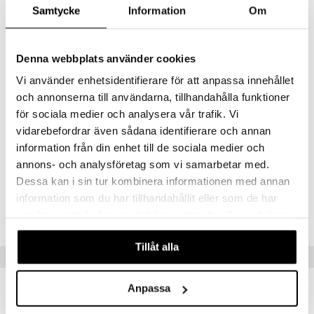
Färger och dekorationer kan variera, det blir en överraskning vilken
Samtycke
Information
Om
 Patrol
docka du får!
tson & Findus
Övrigt
Denna webbplats använder cookies
4 år+
pi Långstrump
Vi använder enhetsidentifierare för att anpassa innehållet
kemon
och annonserna till användarna, tillhandahålla funktioner
amashjältarna
för sociala medier och analysera vår trafik. Vi
vidarebefordrar även sådana identifierare och annan
ållan
information från din enhet till de sociala medier och
Artikelnr
derman
annons- och analysföretag som vi samarbetar med.
TBE05-1-XX
Dessa kan i sin tur kombinera informationen med annan
er Mario
information som du har tillhandahållit eller som de har
Lägsta pris senaste 30 dagarna: 49 kr
samlat in när du har använt deras tjänster. Du godkänner
våra cookies vid fortsatt användande av vår webbplats.
Tillåt alla
Tips till dig
Anpassa