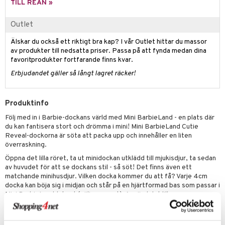
TILL REAN »
s
O Classic
saker
Outlet
ney
O Creator
o
uslek
Älskar du också ett riktigt bra kap? I vår Outlet hittar du massor
ney Prinsessor
GO Disney
badabado
andlek
av produkter till nedsatta priser. Passa på att fynda medan dina
favoritprodukter fortfarande finns kvar.
l
O Disney Princess
ki
mhus-leksaker
tar
Erbjudandet gäller så långt lagret räcker!
zen
GO DUPLO
mhus-spel
tar
ta Gris
O Friends
Produktinfo
0 bitar
el
änst
ry Potter
O Minecraft
Följ med in i Barbie-dockans värld med Mini BarbieLand - en plats där
sel
aterial
spel
du kan fantisera stort och drömma i mini! Mini BarbieLand Cutie
 & svar
lo Kitty
GO Ninjago
Reveal-dockorna är söta att packa upp och innehåller en liten
ssel
set
psspel
överraskning.
produkt
.L.
GO Speed Champions
illbehör
Måla
Öppna det lilla röret, ta ut minidockan utklädd till mjukisdjur, ta sedan
elningen
av huvudet för att se dockans stil - så söt! Det finns även ett
mma Mu
GO Spidey
erial
matchande minihusdjur. Vilken docka kommer du att få? Varje 4cm
tik
le
docka kan böja sig i midjan och står på en hjärtformad bas som passar i
O Super Heroes
s
Mini BarbieLand-lekset (säljs separat). Använd det lilla
min
ic
förpackningsröret till att förvara dockan i.
Samla alla dessa söta dockor för att bygga din egen minivärld!
Little Pony