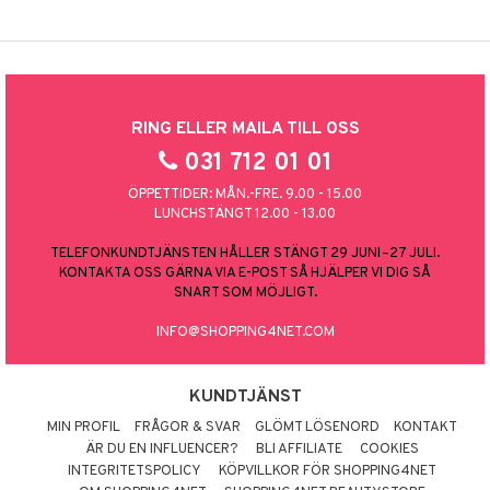
RING ELLER MAILA TILL OSS
031 712 01 01
ÖPPETTIDER: MÅN.-FRE. 9.00 - 15.00
LUNCHSTÄNGT 12.00 - 13.00
TELEFONKUNDTJÄNSTEN HÅLLER STÄNGT 29 JUNI–27 JULI.
KONTAKTA OSS GÄRNA VIA E-POST SÅ HJÄLPER VI DIG SÅ
SNART SOM MÖJLIGT.
INFO@SHOPPING4NET.COM
KUNDTJÄNST
MIN PROFIL
FRÅGOR & SVAR
GLÖMT LÖSENORD
KONTAKT
ÄR DU EN INFLUENCER?
BLI AFFILIATE
COOKIES
INTEGRITETSPOLICY
KÖPVILLKOR FÖR SHOPPING4NET