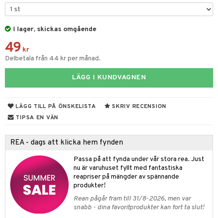
gtoys
ens Barn
I lager, skickas omgående
49
ållan
kr
Delbetala från 44 kr per månad.
ffi Love
LÄGG I KUNDVAGNEN
kåp
ndby
n
LÄGG TILL PÅ ÖNSKELISTA
SKRIV RECENSION
dby Stockholm
etsfordon
star & Gungdjur
TIPSA EN VÄN
min
ar
figurer
REA - dags att klicka hem fynden
pi Hoppetossa
banor
ons Åberg
Passa på att fynda under vår stora rea. Just
i Villa Villerkulla
ndkår
blarna
anicals
us
nu är varuhuset fyllt med fantastiska
reapriser på mängder av spännande
is
mse
tnite
 & Köksredskap
r
produkter!
g
tman
GO Bluey
dning
Rean pågår fram till 31/8-2026, men var
bil
snabb - dina favoritprodukter kan fort ta slut!
libompa
O City
tyrt