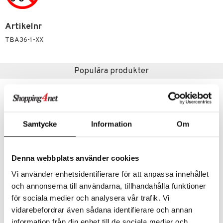
s
O Classic
saker
Artikelnr
ney
O Creator
o
uslek
TBA36-1-XX
ney Prinsessor
GO Disney
badabado
andlek
l
O Disney Princess
ki
mhus-leksaker
tar
Populära produkter
zen
GO DUPLO
mhus-spel
tar
ta Gris
O Friends
0 bitar
el
änst
ry Potter
O Minecraft
sel
aterial
spel
Samtycke
Information
Om
 & svar
lo Kitty
GO Ninjago
ssel
set
psspel
produkt
.L.
GO Speed Champions
illbehör
Måla
Denna webbplats använder cookies
elningen
mma Mu
GO Spidey
erial
Vi använder enhetsidentifierare för att anpassa innehållet
tik
le
O Super Heroes
och annonserna till användarna, tillhandahålla funktioner
s
för sociala medier och analysera vår trafik. Vi
Barbie Doll and Horse (Blonde)
Barbie Mini BarbieLand Core Dolls
min
ic
BARBIE
BARBIE
vidarebefordrar även sådana identifierare och annan
Little Pony
information från din enhet till de sociala medier och