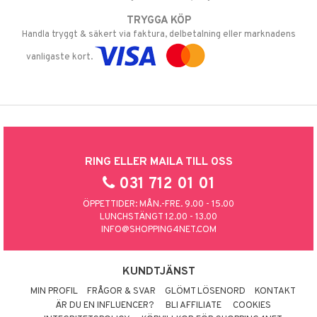
TRYGGA KÖP
Handla tryggt & säkert via faktura, delbetalning eller marknadens
vanligaste kort.
RING ELLER MAILA TILL OSS
031 712 01 01
ÖPPETTIDER: MÅN.-FRE. 9.00 - 15.00
LUNCHSTÄNGT 12.00 - 13.00
INFO@SHOPPING4NET.COM
KUNDTJÄNST
MIN PROFIL
FRÅGOR & SVAR
GLÖMT LÖSENORD
KONTAKT
ÄR DU EN INFLUENCER?
BLI AFFILIATE
COOKIES