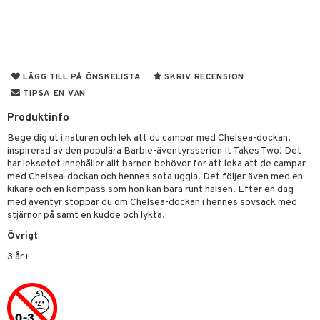
gtoys
ens Barn
ållan
LÄGG TILL PÅ ÖNSKELISTA
SKRIV RECENSION
ffi Love
TIPSA EN VÄN
Produktinfo
kåp
Bege dig ut i naturen och lek att du campar med Chelsea-dockan,
ndby
n
inspirerad av den populära Barbie-äventyrsserien It Takes Two! Det
här leksetet innehåller allt barnen behöver för att leka att de campar
dby Stockholm
etsfordon
star & Gungdjur
med Chelsea-dockan och hennes söta uggla. Det följer även med en
kikare och en kompass som hon kan bära runt halsen. Efter en dag
min
ar
figurer
med äventyr stoppar du om Chelsea-dockan i hennes sovsäck med
pi Hoppetossa
stjärnor på samt en kudde och lykta.
banor
ons Åberg
Övrigt
i Villa Villerkulla
ndkår
blarna
anicals
us
3 år+
is
mse
tnite
 & Köksredskap
r
g
tman
GO Bluey
dning
bil
libompa
O City
tyrt