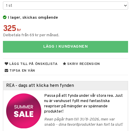
gtoys
ens Barn
I lager, skickas omgående
325
ållan
kr
Delbetala från 69 kr per månad.
ffi Love
LÄGG I KUNDVAGNEN
kåp
ndby
n
LÄGG TILL PÅ ÖNSKELISTA
SKRIV RECENSION
dby Stockholm
etsfordon
star & Gungdjur
TIPSA EN VÄN
min
ar
figurer
REA - dags att klicka hem fynden
pi Hoppetossa
banor
ons Åberg
Passa på att fynda under vår stora rea. Just
i Villa Villerkulla
ndkår
blarna
anicals
us
nu är varuhuset fyllt med fantastiska
reapriser på mängder av spännande
is
mse
tnite
 & Köksredskap
r
produkter!
g
tman
GO Bluey
dning
Rean pågår fram till 31/8-2026, men var
bil
snabb - dina favoritprodukter kan fort ta slut!
libompa
O City
tyrt