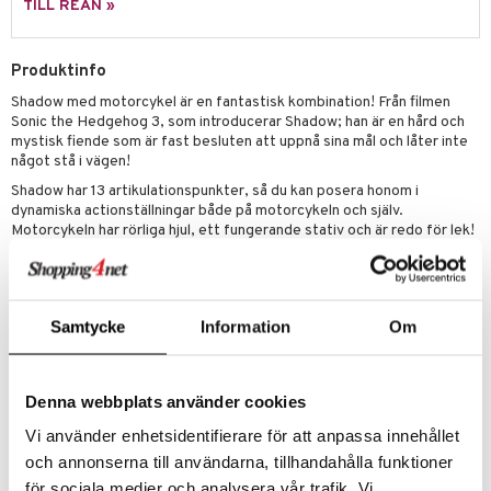
TILL REAN »
s
O Classic
saker
ney
O Creator
Produktinfo
o
uslek
Shadow med motorcykel är en fantastisk kombination! Från filmen
ney Prinsessor
GO Disney
badabado
andlek
Sonic the Hedgehog 3, som introducerar Shadow; han är en hård och
l
mystisk fiende som är fast besluten att uppnå sina mål och låter inte
O Disney Princess
ki
mhus-leksaker
tar
något stå i vägen!
zen
GO DUPLO
mhus-spel
tar
Shadow har 13 artikulationspunkter, så du kan posera honom i
dynamiska actionställningar både på motorcykeln och själv.
ta Gris
O Friends
0 bitar
el
Motorcykeln har rörliga hjul, ett fungerande stativ och är redo för lek!
änst
ry Potter
O Minecraft
Mått på Shadow: ca 12, 7 cm.
sel
aterial
spel
 & svar
lo Kitty
Övrigt
GO Ninjago
ssel
set
psspel
produkt
3 år+
Samtycke
Information
Om
.L.
GO Speed Champions
illbehör
Måla
elningen
mma Mu
GO Spidey
erial
Denna webbplats använder cookies
tik
le
O Super Heroes
s
Vi använder enhetsidentifierare för att anpassa innehållet
min
ic
och annonserna till användarna, tillhandahålla funktioner
Artikelnr
Little Pony
för sociala medier och analysera vår trafik. Vi