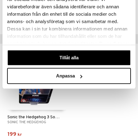
TSN29-1-XX
vidarebefordrar även sådana identifierare och annan
 Patrol
information från din enhet till de sociala medier och
tson & Findus
Lägsta pris senaste 30 dagarna: 325 kr
annons- och analysföretag som vi samarbetar med.
pi Långstrump
Dessa kan i sin tur kombinera informationen med annan
information som du har tillhandahållit eller som de har
Tips till dig
kemon
samlat in när du har använt deras tjänster. Du godkänner
amashjältarna
våra cookies vid fortsatt användande av vår webbplats.
Tillåt alla
ållan
derman
Anpassa
er Mario
Sonic the Hedgehog 3 Sonic Figur
SONIC THE HEDGEHOG
199
kr