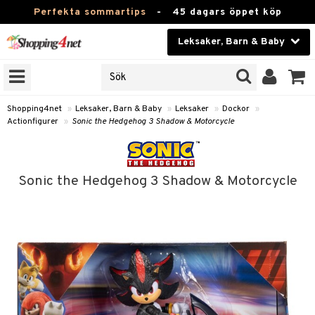
Perfekta sommartips
-
45 dagars öppet köp
Leksaker, Barn & Baby
RKEN
Skönhet
JER
ODUKTER
Kontaktlinser
Shopping4net
»
Leksaker, Barn & Baby
»
Leksaker
»
Dockor
»
Actionfigurer
»
Sonic the Hedgehog 3 Shadow & Motorcycle
TKORT
Hälsokost
Apotek
arn
Sonic the Hedgehog 3 Shadow & Motorcycle
er
oarer
Fitness
 håret
et
oarer
Hem & Inredning
tar & Mössor
bygym
sar & Solhattar
der & UV-kläder
ker
Leksaker, Barn & Baby
igt
ysitters
nservis
kar & Handdukar
ngar
är
ment
Varumärken
nböcker
 & Skallra
lappar
nstillbehör
elar
öcker
ngsspel
skalendrar
Kampanjer
ycken
iler
lådor & Matförvaring
gings
d/Mamma
lar
tböcker
ment
k