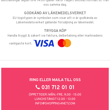
Beställningar lagda före 14:00 (gäller varor i lager) skickas normalt ut från
oss samma dag.
GODKÄND AV LÄKEMEDELSVERKET
EU-logotypen är symbolen som visar att vi är godkända av
Läkemedelsverket gällande försäljning av läkemedel.
TRYGGA KÖP
Handla tryggt & säkert via faktura, delbetalning eller marknadens
vanligaste kort.
RING ELLER MAILA TILL OSS
031 712 01 01
ÖPPETTIDER: MÅN.-FRE. 9.00 - 15.00
LUNCHSTÄNGT 12.00 - 13.00
INFO@SHOPPING4NET.COM