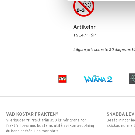
Pippi Långstrump
Pokemon
Pyjamashjältarna
Skrållan
Artikelnr
Spiderman
TSL47-1-6P
Super Mario
Lägsta pris senaste 30 dagarna: 14
VAD KOSTAR FRAKTEN?
SNABBA LE
Vi erbjuder fri frakt från 350 kr. Vår gräns för
Beställningar la
fraktfri leverans bestäms utifån vilken avdelning
skickas normalt
du handlar från. Läs mer här »