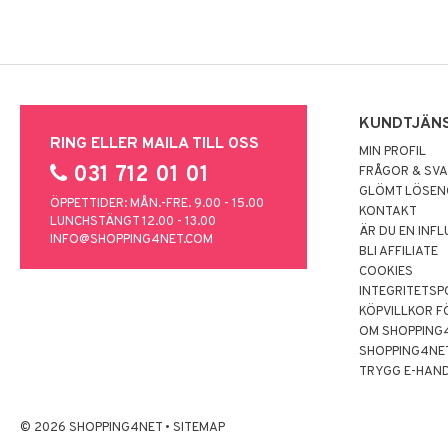
KUNDTJÄN
RING ELLER MAILA TILL OSS
MIN PROFIL
031 712 01 01
FRÅGOR & SV
GLÖMT LÖSE
ÖPPETTIDER: MÅN.-FRE. 9.00 - 15.00
KONTAKT
LUNCHSTÄNGT 12.00 - 13.00
ÄR DU EN INF
INFO@SHOPPING4NET.COM
BLI AFFILIATE
COOKIES
INTEGRITETSP
KÖPVILLKOR F
OM SHOPPING
SHOPPING4NE
TRYGG E-HAN
© 2026 SHOPPING4NET
•
SITEMAP