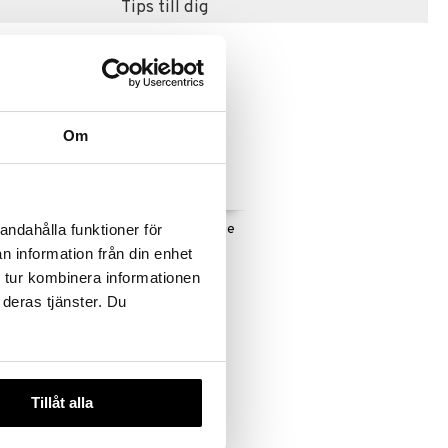
Tips till dig
Om
od in Motion
Silverlit Exost Mini Pixie
andahålla funktioner för
n information från din enhet
SILVERLIT
 tur kombinera informationen
229
kr
 deras tjänster. Du
Tillåt alla