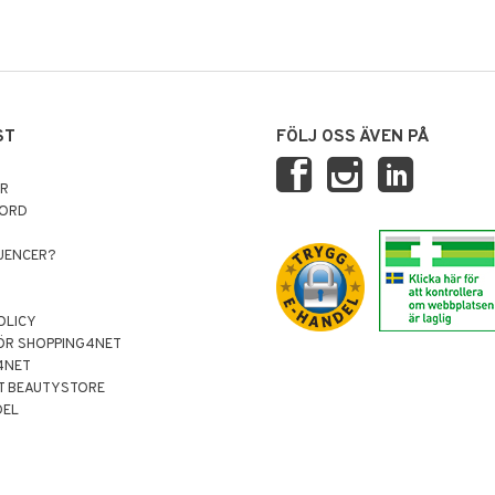
ST
FÖLJ OSS ÄVEN PÅ
AR
NORD
LUENCER?
OLICY
ÖR SHOPPING4NET
4NET
T BEAUTYSTORE
DEL