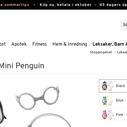
ta sommartips
-
Köp nu, betala i oktober -
45 dagars ö
ost
Apotek
Fitness
Hem & Inredning
Leksaker, Barn 
Shopping4net
»
Leksa
 Mini Penguin
Black -
Blue - 
Pink - 