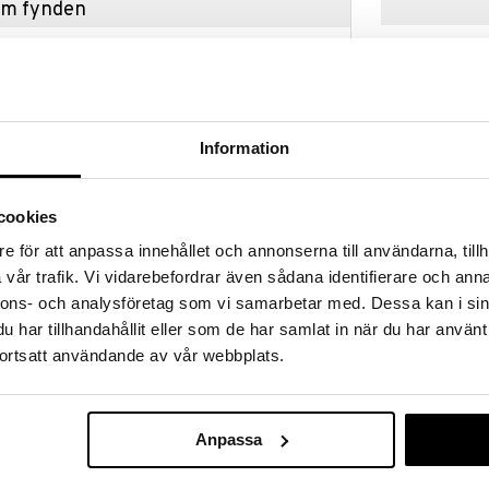
hem fynden
tt fynda under vår stora rea. Just nu är varuhuset
fantastiska reapriser på mängder av spännande
!
 fram till 31/8-2026, men var snabb - dina
ukter kan fort ta slut!
Information
N »
cookies
Silverlit Biop
e för att anpassa innehållet och annonserna till användarna, tillh
ktivt husdjur och behöver din hjälp! Ta hand om den
vår trafik. Vi vidarebefordrar även sådana identifierare och anna
, frusen och kall. Torka först bort lera med hjälp av
SILVERLIT
 ren, så klär du på den med de medföljande
nnons- och analysföretag som vi samarbetar med. Dessa kan i sin
99
ptäcka ditt nya husdjurs alla roliga funktioner, som
kr
har tillhandahållit eller som de har samlat in när du har använt
ortsatt användande av vår webbplats.
Anpassa