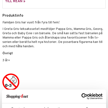
mhus-spel
tar
TILL REAN »
ta Gris
O Friends
0 bitar
el
änst
ry Potter
O Minecraft
Produktinfo
sel
aterial
spel
 & svar
Familjen Gris har vuxit från fyra till fem!
lo Kitty
GO Ninjago
ssel
set
psspel
I Greta Gris-leksakssetet medföljer Pappa Gris, Mamma Gris, Georg,
produkt
.L.
GO Speed Champions
Greta och Baby Evie i sin bärsele. De små kan sätta fast bärselen på
illbehör
Måla
Mamma eller Pappa Gris och återskapa sina favoritscener från tv-
elningen
mma Mu
GO Spidey
serien eller berätta helt nya historier. De poserbara figurerna kan till
erial
och med hålla handen.
tik
le
O Super Heroes
s
Övrigt
min
ic
3 år+
Little Pony
 Patrol
tson & Findus
pi Långstrump
kemon
Artikelnr
amashjältarna
TGG24-1-XX