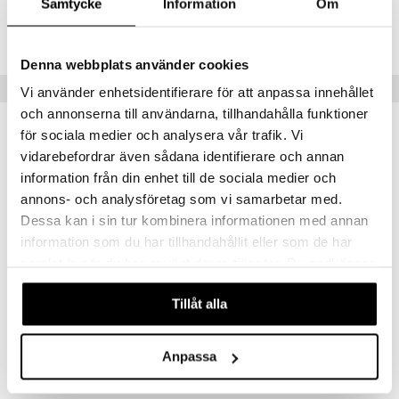
Samtycke
Information
Om
ållan
Lägsta pris senaste 30 dagarna: 229 kr
derman
Denna webbplats använder cookies
er Mario
Tips till dig
Vi använder enhetsidentifierare för att anpassa innehållet
och annonserna till användarna, tillhandahålla funktioner
för sociala medier och analysera vår trafik. Vi
vidarebefordrar även sådana identifierare och annan
information från din enhet till de sociala medier och
annons- och analysföretag som vi samarbetar med.
Dessa kan i sin tur kombinera informationen med annan
information som du har tillhandahållit eller som de har
samlat in när du har använt deras tjänster. Du godkänner
våra cookies vid fortsatt användande av vår webbplats.
Tillåt alla
Hama Midi Box Peppa Pig w. Evie 2000 st
Peppa Eco Plush 20 cm
HAMA
PEPPA PIG
Anpassa
119
119
kr
kr