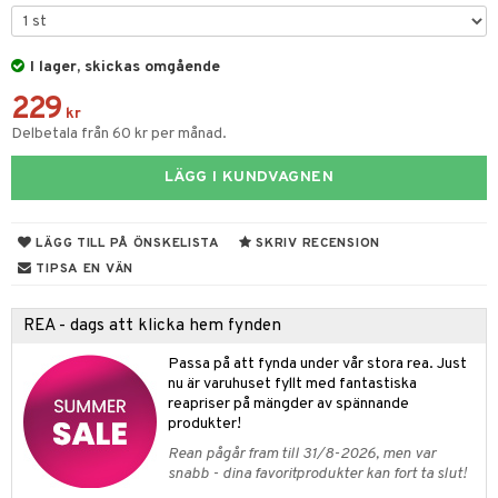
y Born
ndby
n
I lager, skickas omgående
bie
dby Stockholm
etsfordon
star & Gungdjur
229
comelon
min
ar
figurer
kr
Delbetala från 60 kr per månad.
ney Prinsessor
pi Hoppetossa
banor
ons Åberg
LÄGG I KUNDVAGNEN
ktillbehör
i Villa Villerkulla
ndkår
blarna
anicals
us
by's Dollhouse
is
mse
tnite
 & Köksredskap
r
LÄGG TILL PÅ ÖNSKELISTA
SKRIV RECENSION
py Friends
g
tman
GO Bluey
dning
bil
TIPSA EN VÄN
.L.
libompa
O City
tyrt
REA - dags att klicka hem fynden
gtoys
s
O Classic
saker
Passa på att fynda under vår stora rea. Just
ens Barn
ney
O Creator
o
uslek
nu är varuhuset fyllt med fantastiska
reapriser på mängder av spännande
ållan
ney Prinsessor
GO Disney
badabado
andlek
produkter!
ffi Love
l
O Disney Princess
Rean pågår fram till 31/8-2026, men var
ki
mhus-leksaker
tar
snabb - dina favoritprodukter kan fort ta slut!
zen
GO DUPLO