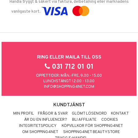
Handla tryggt & säkert via faktura, delbetalning eller marknadens
vanligaste kort.
RING ELLER MAILA TILL OSS
031 712 01 01
ÖPPETTIDER: MÅN.-FRE. 9.00 - 15.00
LUNCHSTÄNGT 12.00 - 13.00
INFO@SHOPPING4NET.COM
KUNDTJÄNST
MIN PROFIL
FRÅGOR & SVAR
GLÖMT LÖSENORD
KONTAKT
ÄR DU EN INFLUENCER?
BLI AFFILIATE
COOKIES
INTEGRITETSPOLICY
KÖPVILLKOR FÖR SHOPPING4NET
OM SHOPPING4NET
SHOPPING4NET BEAUTYSTORE