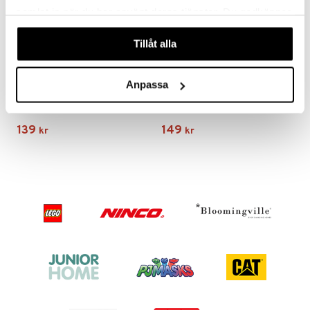
samlat in när du har använt deras tjänster. Du godkänner
våra cookies vid fortsatt användande av vår webbplats.
Tillåt alla
Anpassa
B Beez Pop-Up med Djur
Bamse Mobiltelefon SE
B BEEZ
BAMSE
139
149
kr
kr