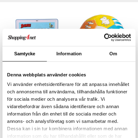
illbehör
Måla
elningen
mma Mu
GO Spidey
erial
tik
le
O Super Heroes
s
min
ic
Little Pony
 Patrol
Samtycke
Information
Om
tson & Findus
pi Långstrump
Denna webbplats använder cookies
Bamse Laptop SE
Mumin Mjukboll 11 cm
BAMSE
MUMIN
kemon
Vi använder enhetsidentifierare för att anpassa innehållet
och annonserna till användarna, tillhandahålla funktioner
269
79
amashjältarna
kr
kr
för sociala medier och analysera vår trafik. Vi
ållan
vidarebefordrar även sådana identifierare och annan
derman
information från din enhet till de sociala medier och
annons- och analysföretag som vi samarbetar med.
er Mario
Dessa kan i sin tur kombinera informationen med annan
information som du har tillhandahållit eller som de har