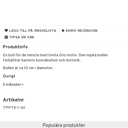
leich-Wild Life
ktillbehör
i Villa Villerkulla
ndkår
blarna
anicals
us
 Zhu Pets
by's Dollhouse
is
mse
tnite
 & Köksredskap
r
py Friends
g
tman
GO Bluey
dning
bil
LÄGG TILL PÅ ÖNSKELISTA
SKRIV RECENSION
.L.
TIPSA EN VÄN
libompa
O City
tyrt
gtoys
Produktinfo
s
O Classic
saker
En boll för de minsta med Greta Gris motiv. Den mjuka bollen
ens Barn
ney
O Creator
o
uslek
förbättrar barnets koordination och motorik.
ållan
ney Prinsessor
GO Disney
Bollen är ca 10 cm i diameter.
badabado
andlek
ffi Love
Övrigt
l
O Disney Princess
ki
mhus-leksaker
tar
6 månader+
zen
GO DUPLO
mhus-spel
tar
ta Gris
O Friends
0 bitar
el
Artikelnr
änst
ry Potter
O Minecraft
TPP75-1-XX
sel
aterial
spel
 & svar
lo Kitty
GO Ninjago
ssel
set
psspel
produkt
Populära produkter
.L.
GO Speed Champions