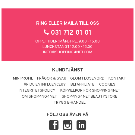
RING ELLER MAILA TILL OSS
031 712 01 01
ÖPPETTIDER: MÅN.-FRE. 9.00 - 15.00
LUNCHSTÄNGT 12.00 - 13.00
INFO@SHOPPING4NET.COM
KUNDTJÄNST
MIN PROFIL
FRÅGOR & SVAR
GLÖMT LÖSENORD
KONTAKT
ÄR DU EN INFLUENCER?
BLI AFFILIATE
COOKIES
INTEGRITETSPOLICY
KÖPVILLKOR FÖR SHOPPING4NET
OM SHOPPING4NET
SHOPPING4NET BEAUTYSTORE
TRYGG E-HANDEL
FÖLJ OSS ÄVEN PÅ