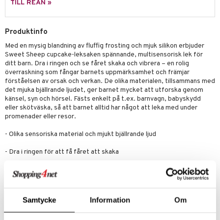
illbehör
Måla
TILL REAN »
elningen
mma Mu
GO Spidey
erial
tik
le
O Super Heroes
Produktinfo
s
Med en mysig blandning av fluffig frosting och mjuk silikon erbjuder
min
ic
Sweet Sheep cupcake-leksaken spännande, multisensorisk lek för
Little Pony
ditt barn. Dra i ringen och se fåret skaka och vibrera – en rolig
överraskning som fångar barnets uppmärksamhet och främjar
 Patrol
förståelsen av orsak och verkan. De olika materialen, tillsammans med
det mjuka bjällrande ljudet, ger barnet mycket att utforska genom
tson & Findus
känsel, syn och hörsel. Fästs enkelt på t.ex. barnvagn, babyskydd
eller skötväska, så att barnet alltid har något att leka med under
pi Långstrump
promenader eller resor.
kemon
- Olika sensoriska material och mjukt bjällrande ljud
amashjältarna
- Dra i ringen för att få fåret att skaka
ållan
- Främjar hand-öga-koordination
derman
- Lär ut orsak och verkan
er Mario
Samtycke
Information
Om
- Fästs enkelt på t.ex. barnvagnen eller babyskyddet