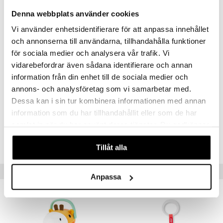
- Torkas av med fuktig trasa
Denna webbplats använder cookies
- Storlek: 11 x 9 x 28 cm
Vi använder enhetsidentifierare för att anpassa innehållet
Hela Skip Hops sortiment följer REACH samt EU-standarder och
och annonserna till användarna, tillhandahålla funktioner
innehåller inga förbjudna kemikalier
för sociala medier och analysera vår trafik. Vi
Övrigt
vidarebefordrar även sådana identifierare och annan
0 mån+
information från din enhet till de sociala medier och
annons- och analysföretag som vi samarbetar med.
Dessa kan i sin tur kombinera informationen med annan
Artikelnr
information som du har tillhandahållit eller som de har
TSK76-1-XX
samlat in när du har använt deras tjänster. Du godkänner
våra cookies vid fortsatt användande av vår webbplats.
Lägsta pris senaste 30 dagarna: 159 kr
Tillåt alla
Tips till dig
Anpassa