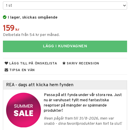
leich-Wild Life
ktillbehör
i Villa Villerkulla
ndkår
blarna
anicals
us
 Zhu Pets
I lager, skickas omgående
by's Dollhouse
is
mse
tnite
 & Köksredskap
r
159
py Friends
g
tman
GO Bluey
dning
bil
kr
Delbetala från 54 kr per månad.
.L.
libompa
O City
tyrt
LÄGG I KUNDVAGNEN
gtoys
s
O Classic
saker
ens Barn
ney
O Creator
o
uslek
LÄGG TILL PÅ ÖNSKELISTA
SKRIV RECENSION
ållan
ney Prinsessor
GO Disney
badabado
andlek
TIPSA EN VÄN
ffi Love
l
O Disney Princess
ki
mhus-leksaker
tar
REA - dags att klicka hem fynden
zen
GO DUPLO
mhus-spel
tar
Passa på att fynda under vår stora rea. Just
ta Gris
O Friends
nu är varuhuset fyllt med fantastiska
0 bitar
el
änst
reapriser på mängder av spännande
ry Potter
O Minecraft
produkter!
sel
aterial
spel
 & svar
lo Kitty
GO Ninjago
Rean pågår fram till 31/8-2026, men var
ssel
set
psspel
snabb - dina favoritprodukter kan fort ta slut!
produkt
.L.
GO Speed Champions