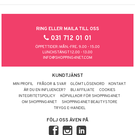
RING ELLER MAILA TILL OSS
031 712 01 01
ÖPPETTIDER: MÅN.-FRE. 9.00 - 15.00
LUNCHSTÄNGT 12.00 - 13.00
INFO@SHOPPING4NET.COM
KUNDTJÄNST
MIN PROFIL
FRÅGOR & SVAR
GLÖMT LÖSENORD
KONTAKT
ÄR DU EN INFLUENCER?
BLI AFFILIATE
COOKIES
INTEGRITETSPOLICY
KÖPVILLKOR FÖR SHOPPING4NET
OM SHOPPING4NET
SHOPPING4NET BEAUTYSTORE
TRYGG E-HANDEL
FÖLJ OSS ÄVEN PÅ