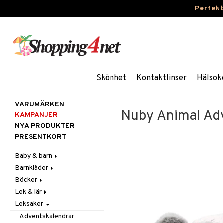
Perfek
Skönhet
Kontaktlinser
Hälsok
VARUMÄRKEN
Nuby Animal Ad
KAMPANJER
NYA PRODUKTER
PRESENTKORT
Baby & barn
Barnkläder
Accessoarer
Böcker
Aktivitet
Accessoarer
För håret
Lek & lär
Äta
Badkläder & UV-kläder
Dagböcker
Hattar & Mössor
Babygym
Kepsar & Solhattar
Leksaker
Badrockar & Handdukar
Klänningar
Läs & Lär
Experiment
Övrigt
Babysitters
Barnservis
Barnvagnstillbehör
Nederdelar
Målarböcker
Inlärningsspel
Plånböcker
Bit & Skallra
Haklappar
Adventskalendrar