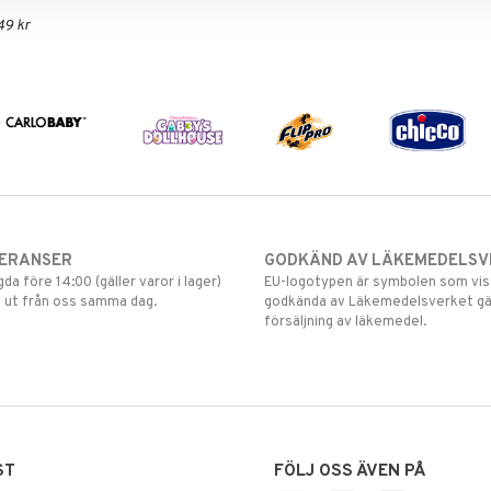
49 kr
VERANSER
GODKÄND AV LÄKEMEDELSV
gda före 14:00 (gäller varor i lager)
EU-logotypen är symbolen som visar
 ut från oss samma dag.
godkända av Läkemedelsverket gä
försäljning av läkemedel.
ST
FÖLJ OSS ÄVEN PÅ