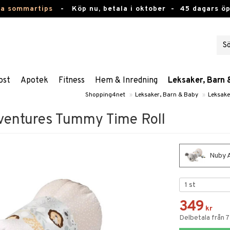
ta sommartips
-
Köp nu, betala i oktober -
45 dagars ö
ost
Apotek
Fitness
Hem & Inredning
Leksaker, Barn 
Shopping4net
»
Leksaker, Barn & Baby
»
Leksake
ventures Tummy Time Roll
Nuby A
349
kr
Delbetala från 