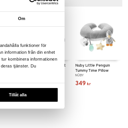
Tips till dig
Om
-54%
andahålla funktioner för
n information från din enhet
 tur kombinera informationen
Adventure
Nuby Little Penguin Sit
Nuby Little Penguin
 deras tjänster. Du
 Up Seat
Up Seat
Tummy Time Pillow
NÛBY
NÛBY
499
349
649
kr
)
kr
kr
Tillåt alla