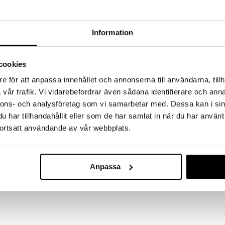
hem fynden
tt fynda under vår stora rea. Just nu är varuhuset
fantastiska reapriser på mängder av spännande
Information
!
 fram till 31/8-2026, men var snabb - dina
ukter kan fort ta slut!
cookies
N »
e för att anpassa innehållet och annonserna till användarna, tillh
vår trafik. Vi vidarebefordrar även sådana identifierare och anna
nnons- och analysföretag som vi samarbetar med. Dessa kan i sin
Nuby Animal 
har tillhandahållit eller som de har samlat in när du har använt
perfekt för bebisen som ska bygga nack-, bröst- &
Inflatable Sit
ortsatt användande av vår webbplats.
allra, spegel, pip- & bitleksak.
NÛBY
299
(
ord.
kr
Anpassa