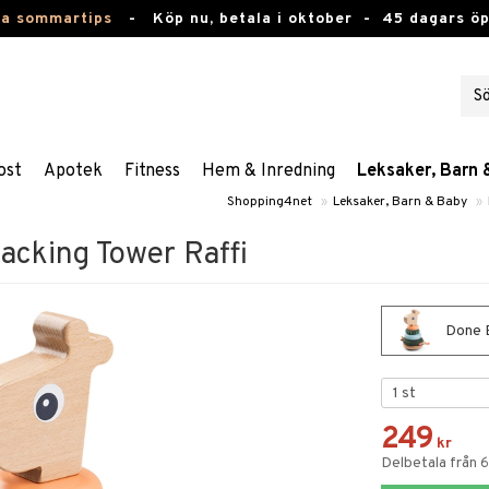
ta sommartips
-
Köp nu, betala i oktober -
45 dagars ö
ost
Apotek
Fitness
Hem & Inredning
Leksaker, Barn 
Shopping4net
»
Leksaker, Barn & Baby
»
acking Tower Raffi
Done B
249
kr
Delbetala från 