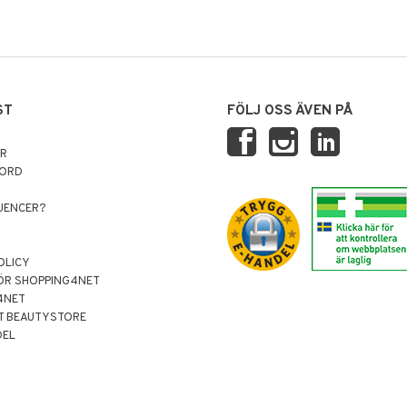
ST
FÖLJ OSS ÄVEN PÅ
AR
NORD
LUENCER?
OLICY
ÖR SHOPPING4NET
4NET
T BEAUTYSTORE
DEL