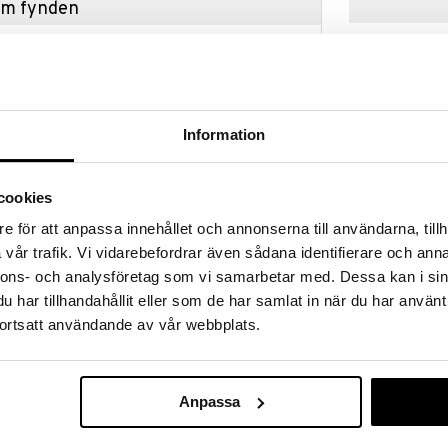
hem fynden
tt fynda under vår stora rea. Just nu är varuhuset
fantastiska reapriser på mängder av spännande
!
 fram till 31/8-2026, men var snabb - dina
ukter kan fort ta slut!
Information
N »
cookies
e för att anpassa innehållet och annonserna till användarna, tillh
Done By Deer
ar som ditt barn kan stapla för att bygga giraffens
Puzzle Lalee 
vår trafik. Vi vidarebefordrar även sådana identifierare och anna
många sensoriska ytorna, stimulerande funktionerna
DONE BY DEER
rsvännen Raffi.
nnons- och analysföretag som vi samarbetar med. Dessa kan i sin
75
kr
har tillhandahållit eller som de har samlat in när du har använt
kar - några av dem med små taggar, textil och spår.
 och en kort svans som barnet kan ta tag i - båda
ortsatt användande av vår webbplats.
barns sinnen genom lek.
en färgglad blandning. Träleksaken är gjord av
ttenbaserade färger som är fria från skadliga ämnen
Anpassa
n att använda.
yester.