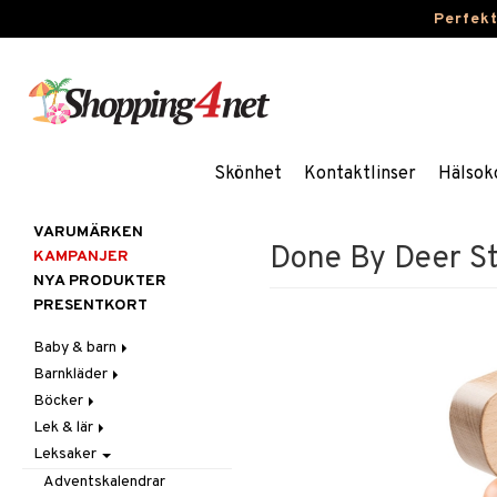
Perfek
Skönhet
Kontaktlinser
Hälsok
VARUMÄRKEN
Done By Deer St
KAMPANJER
NYA PRODUKTER
PRESENTKORT
Baby & barn
Barnkläder
Accessoarer
Böcker
Aktivitet
Accessoarer
För håret
Lek & lär
Äta
Badkläder & UV-kläder
Dagböcker
Hattar & Mössor
Babygym
Kepsar & Solhattar
Leksaker
Badrockar & Handdukar
Klänningar
Läs & Lär
Experiment
Övrigt
Babysitters
Barnservis
Barnvagnstillbehör
Nederdelar
Målarböcker
Inlärningsspel
Plånböcker
Bit & Skallra
Haklappar
Adventskalendrar