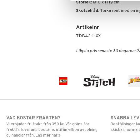
Spiderman
Storlek
: Ø10 x H 19 cm.
Super Mario
Skötselråd
: Torka rent med en mj
Artikelnr
TDB42-1-XX
Lägsta pris senaste 30 dagarna: 2
VAD KOSTAR FRAKTEN?
SNABBA LE
Vi erbjuder fri frakt från 350 kr. Vår gräns för
Beställningar la
fraktfri leverans bestäms utifån vilken avdelning
skickas normalt
du handlar från. Läs mer här »