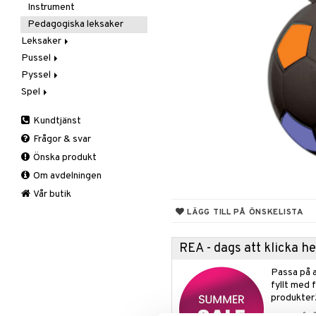
Gravid/Mamma
Överdelar
Presentböcker
Smycken
Mobiler
Matlådor & Matförvaring
Leggings
Instrument
Inredning
Skor
Pysselböcker
Solglasögon
Snuttefiltar
Nappflaskor & Tillbehör
Graviditet & amning
Sweatshirts
Pedagogiska leksaker
Kalas
Sovkläder
Vattenflaskor &
Barnmöbler
T-shirts
Leksaker
Tillbehör
Resa
Underkläder & Strumpor
Dekoration
Maskerad
Pussel
Adventskalendrar
Säkerhet
Förvaring
Tillbehör
I Bilen
Pyssel
Babylek
1000 bitar
Sköta
Lampor
Paraply
Spel
Badleksaker
1500 bitar
Lekdeg
Aktivitetsleksaker
Skötväskor
Mattor
Väskor
Badrummet
Bygg & Klossar
200-500 bitar
Pärlor
Barnspel
Dragleksaker
Kundtjänst
Sängkläder
Handdukar
Djur
3D-Pussel
Pysselmaterial
Pocketspel
Fordon
BRIO Builder
Frågor & svar
Hudvård
Dockor
Barnpussel
Pysselset
Sällskapsspel
Lära gå vagnar
Geomag
Bondgård
Önska produkt
Nappar & Tillbehör
Dockskåp
Pusseltillbehör
Rita & Måla
Klossar
Figurer
Actionfigurer
Om avdelningen
Fordon
Skolmaterial
Magformers
Fur Real
Baby Born
Lundby
Gunghästar & Gungdjur
Stickers
Verktyg
Littlest Pet Shop
Barbie
Lundby Stockholm
Arbetsfordon
Vår butik
Kända figurer
Trolleri
Schleich - Forntidsdjur
Cocomelon
Mumin
Bilar
LÄGG TILL PÅ ÖNSKELISTA
LEGO
Schleich - Hästar
Disney Prinsessor
Pippi Hoppetossa
Bilbanor
Alfons Åberg
Leka hus
Schleich-Wild Life
Docktillbehör
Pippi Villa Villerkulla
Brandkår
Babblarna
Botanicals
REA - dags att klicka 
Mjukisar
Zhu Zhu Pets
Gabby's Dollhouse
Polis
Bamse
Fortnite
Kök & Köksredskap
Passa på a
Playmobil
Happy Friends
Tåg
Batman
LEGO Bluey
Städning
fyllt med 
Radiostyrt
L.O.L.
Bolibompa
LEGO City
produkter
Träleksaker
Magtoys
Cars
LEGO Classic