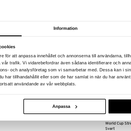
 fram till 31/8-2026, men var snabb - dina
ukter kan fort ta slut!
N »
Information
World Cup Fla
otbolls-VM är ett praktiskt tillbehör för FIFA-fans
Blå
n går.
FIFA
cookies
299
 att fästa på nycklarna, så att du alltid har en
kr
e för att anpassa innehållet och annonserna till användarna, tillh
ärgen ger en elegant touch, vilket gör den till ett
vår trafik. Vi vidarebefordrar även sådana identifierare och anna
iga nödvändigheter. Oavsett om du är på jobbet,
nnons- och analysföretag som vi samarbetar med. Dessa kan i sin
n här nyckelringen ett enkelt sätt att hantera
har tillhandahållit eller som de har samlat in när du har använt
nyhet
ortsatt användande av vår webbplats.
Anpassa
World Cup Stre
Svart