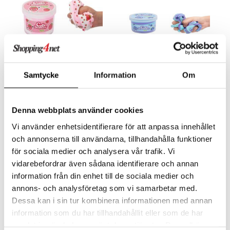
mma Mu
GO Spidey
le
O Super Heroes
min
ic
Little Pony
Samtycke
Information
Om
 Patrol
Butter Slime Strawberry 2-Tone
Butter Slime Blueberry 2-Tone
tson & Findus
SUNTOY
SUNTOY
Denna webbplats använder cookies
pi Långstrump
59
59
Vi använder enhetsidentifierare för att anpassa innehållet
kr
kr
och annonserna till användarna, tillhandahålla funktioner
kemon
för sociala medier och analysera vår trafik. Vi
amashjältarna
vidarebefordrar även sådana identifierare och annan
ållan
information från din enhet till de sociala medier och
annons- och analysföretag som vi samarbetar med.
derman
Dessa kan i sin tur kombinera informationen med annan
er Mario
information som du har tillhandahållit eller som de har
samlat in när du har använt deras tjänster. Du godkänner