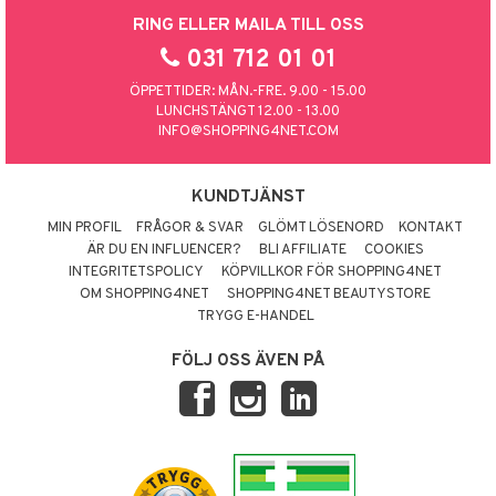
RING ELLER MAILA TILL OSS
031 712 01 01
ÖPPETTIDER: MÅN.-FRE. 9.00 - 15.00
LUNCHSTÄNGT 12.00 - 13.00
INFO@SHOPPING4NET.COM
KUNDTJÄNST
MIN PROFIL
FRÅGOR & SVAR
GLÖMT LÖSENORD
KONTAKT
ÄR DU EN INFLUENCER?
BLI AFFILIATE
COOKIES
INTEGRITETSPOLICY
KÖPVILLKOR FÖR SHOPPING4NET
OM SHOPPING4NET
SHOPPING4NET BEAUTYSTORE
TRYGG E-HANDEL
FÖLJ OSS ÄVEN PÅ