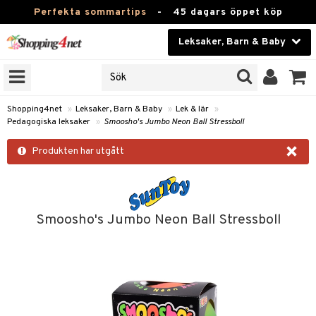
Perfekta sommartips
-
45 dagars öppet köp
Leksaker, Barn & Baby
RKEN
Skönhet
JER
ODUKTER
Kontaktlinser
Shopping4net
»
Leksaker, Barn & Baby
»
Lek & lär
»
Pedagogiska leksaker
»
Smoosho's Jumbo Neon Ball Stressboll
TKORT
Hälsokost
×
Produkten har utgått
Apotek
arn
er
oarer
Fitness
 håret
et
oarer
Hem & Inredning
Smoosho's Jumbo Neon Ball Stressboll
tar & Mössor
bygym
sar & Solhattar
der & UV-kläder
ker
Leksaker, Barn & Baby
igt
ysitters
nservis
kar & Handdukar
ngar
är
ment
Varumärken
nböcker
 & Skallra
lappar
nstillbehör
elar
öcker
ngsspel
Kampanjer
ycken
iler
lådor & Matförvaring
gings
d/Mamma
lar
tböcker
ment