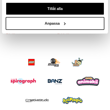
våra cookies vid fortsatt användande av vår webbplats.
Tillåt alla
4 Kids Sticky Hands 4 st
Sångpåse med Figurer
4 KIDS
Anpassa
OSKAR & ELLEN
29
249
kr
kr