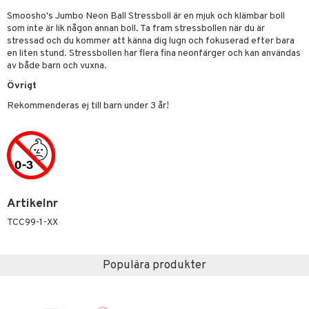
ons Åberg
Smoosho's Jumbo Neon Ball Stressboll är en mjuk och klämbar boll
leich-Wild Life
ktillbehör
i Villa Villerkulla
ndkår
blarna
anicals
us
som inte är lik någon annan boll. Ta fram stressbollen när du är
stressad och du kommer att känna dig lugn och fokuserad efter bara
 Zhu Pets
by's Dollhouse
is
mse
tnite
 & Köksredskap
r
en liten stund. Stressbollen har flera fina neonfärger och kan användas
av både barn och vuxna.
py Friends
g
tman
GO Bluey
dning
bil
Övrigt
.L.
libompa
O City
tyrt
Rekommenderas ej till barn under 3 år!
gtoys
s
O Classic
saker
ens Barn
ney
O Creator
o
uslek
ållan
ney Prinsessor
GO Disney
badabado
andlek
ffi Love
l
O Disney Princess
ki
mhus-leksaker
Artikelnr
zen
GO DUPLO
mhus-spel
TCC99-1-XX
ta Gris
O Friends
ry Potter
O Minecraft
Populära produkter
lo Kitty
GO Ninjago
.L.
GO Speed Champions