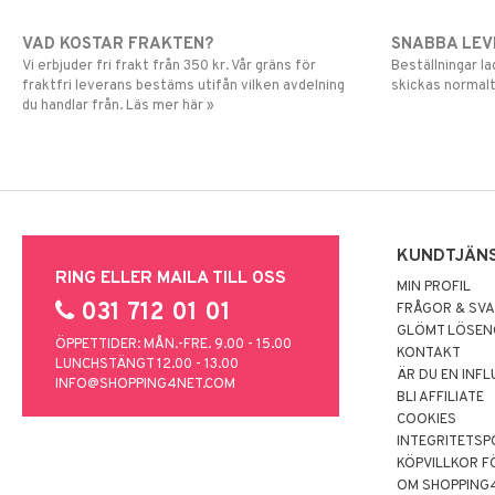
VAD KOSTAR FRAKTEN?
SNABBA LE
Vi erbjuder fri frakt från 350 kr. Vår gräns för
Beställningar la
fraktfri leverans bestäms utifån vilken avdelning
skickas normalt
du handlar från. Läs mer här »
KUNDTJÄN
RING ELLER MAILA TILL OSS
MIN PROFIL
031 712 01 01
FRÅGOR & SV
GLÖMT LÖSE
ÖPPETTIDER: MÅN.-FRE. 9.00 - 15.00
KONTAKT
LUNCHSTÄNGT 12.00 - 13.00
ÄR DU EN INF
INFO@SHOPPING4NET.COM
BLI AFFILIATE
COOKIES
INTEGRITETSP
KÖPVILLKOR F
OM SHOPPING