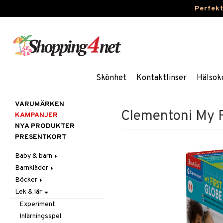
Perfek
Skönhet
Kontaktlinser
Hälsok
VARUMÄRKEN
Clementoni My F
KAMPANJER
NYA PRODUKTER
PRESENTKORT
Baby & barn
Barnkläder
Accessoarer
Böcker
Aktivitet
Accessoarer
För håret
Lek & lär
Äta
Badkläder & UV-kläder
Dagböcker
Hattar & Mössor
Babygym
Kepsar & Solhattar
Badrockar & Handdukar
Klänningar
Läs & Lär
Övrigt
Babysitters
Barnservis
Experiment
Barnvagnstillbehör
Nederdelar
Målarböcker
Plånböcker
Bit & Skallra
Haklappar
Inlärningsspel