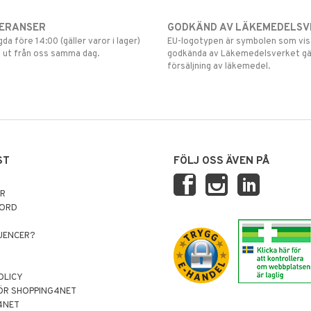
VERANSER
GODKÄND AV LÄKEMEDELSV
gda före 14:00 (gäller varor i lager)
EU-logotypen är symbolen som visar
 ut från oss samma dag.
godkända av Läkemedelsverket gä
försäljning av läkemedel.
ST
FÖLJ OSS ÄVEN PÅ
AR
NORD
LUENCER?
OLICY
ÖR SHOPPING4NET
4NET