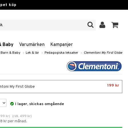
ppet köp
& Baby
Varumärken
Kampanjer
, Barn & Baby
»
Lek & lär
»
Pedagogiska leksaker
»
Clementoni My First Globe
199 kr
toni My First Globe
I lager, skickas omgående
399
kr
)
(
rek.
499
kr
)
58 kr per månad.