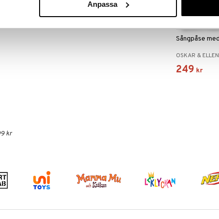
Anpassa
Sångpåse med
OSKAR & ELLE
249
kr
9 kr