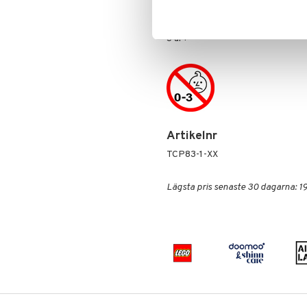
Spiderman
Övrigt
Super Mario
3 år+
Artikelnr
TCP83-1-XX
Lägsta pris senaste 30 dagarna: 19