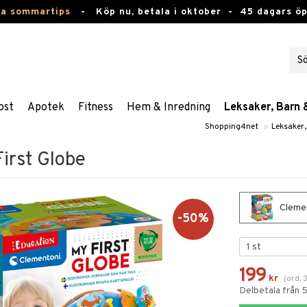
ta sommartips
-
Köp nu, betala i oktober -
45 dagars ö
ost
Apotek
Fitness
Hem & Inredning
Leksaker, Barn 
Shopping4net
»
Leksaker
irst Globe
Clemen
-50%
199
kr
(
ord.
Delbetala från 