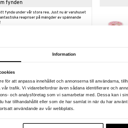
hem fynden
tt fynda under vår stora rea. Just nu är varuhuset
fantastiska reapriser på mängder av spännande
!
 fram till 31/8-2026, men var snabb - dina
ukter kan fort ta slut!
N »
Information
Butter Slime 
ad av återvunnen plast med kontinenter och djur som
2-Tone
cookies
assor av intressanta fakta om dem och deras
SUNTOY
jurformerna i den elektroniska enheten i basen av
e för att anpassa innehållet och annonserna till användarna, tillh
59
or av information och intressanta fakta om djur och
kr
vår trafik. Vi vidarebefordrar även sådana identifierare och anna
så roliga frågesporter som barnet kan svara på
globen. Nöjet fortsätter med det samarbetsinriktade
nnons- och analysföretag som vi samarbetar med. Dessa kan i sin
sa runt om i världen innan stormen kommer, genom
har tillhandahållit eller som de har samlat in när du har använt
om världen på ett roligt och miljövänligt sätt!
ortsatt användande av vår webbplats.
tt sätta ihop), 1 interaktiv talmodul, 6 världsdelar att
uktionshäfte.