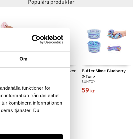
Populära produkter
Om
Strawberry
Bamse Magnetbokstäver
Butter Slime Blueberry
& Figurer
2-Tone
BAMSE
SUNTOY
andahålla funktioner för
149
59
kr
kr
n information från din enhet
 tur kombinera informationen
 deras tjänster. Du