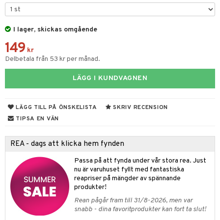
ons Åberg
leich-Wild Life
ktillbehör
i Villa Villerkulla
ndkår
blarna
anicals
us
I lager, skickas omgående
 Zhu Pets
by's Dollhouse
is
mse
tnite
 & Köksredskap
r
149
py Friends
g
tman
kr
GO Bluey
dning
bil
Delbetala från 53 kr per månad.
.L.
libompa
O City
tyrt
LÄGG I KUNDVAGNEN
gtoys
s
O Classic
saker
ens Barn
ney
O Creator
o
uslek
LÄGG TILL PÅ ÖNSKELISTA
SKRIV RECENSION
ållan
ney Prinsessor
GO Disney
TIPSA EN VÄN
badabado
andlek
ffi Love
l
O Disney Princess
ki
mhus-leksaker
REA - dags att klicka hem fynden
zen
GO DUPLO
mhus-spel
Passa på att fynda under vår stora rea. Just
ta Gris
O Friends
nu är varuhuset fyllt med fantastiska
reapriser på mängder av spännande
ry Potter
O Minecraft
produkter!
Rean pågår fram till 31/8-2026, men var
lo Kitty
GO Ninjago
snabb - dina favoritprodukter kan fort ta slut!
.L.
GO Speed Champions