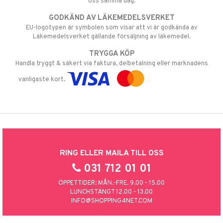
oss samma dag.
GODKÄND AV LÄKEMEDELSVERKET
EU-logotypen är symbolen som visar att vi är godkända av
Läkemedelsverket gällande försäljning av läkemedel.
TRYGGA KÖP
Handla tryggt & säkert via faktura, delbetalning eller marknadens
vanligaste kort.
RING ELLER MAILA TILL OSS
031 712 01 01
ÖPPETTIDER: MÅN.-FRE. 9.00 - 15.00
LUNCHSTÄNGT 12.00 - 13.00
INFO@SHOPPING4NET.COM