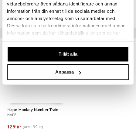
vidarebefordrar även sådana identifierare och annan
information från din enhet till de sociala medier och
Lägsta pris senaste 30 dagarna: 149 kr
annons- och analysföretag som vi samarbetar med.
Dessa kan i sin tur kombinera informationen med annan
Tips till dig
information som du har tillhandahållit eller som de har
samlat in när du har använt deras tjänster. Du godkänner
våra cookies vid fortsatt användande av vår webbplats.
-35%
Tillåt alla
Anpassa
Hape Monkey Number Train
HAPE
129
199
kr
(
ord.
kr
)