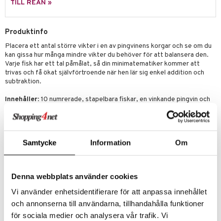
TILL REAN »
mma Mu
GO Spidey
Produktinfo
le
O Super Heroes
Placera ett antal större vikter i en av pingvinens korgar och se om du
min
ic
kan gissa hur många mindre vikter du behöver för att balansera den.
Varje fisk har ett tal påmålat, så din minimatematiker kommer att
Little Pony
trivas och få ökat självförtroende när hen lär sig enkel addition och
subtraktion.
 Patrol
tson & Findus
Innehåller
: 10 numrerade, stapelbara fiskar, en vinkande pingvin och
två korgar.
pi Långstrump
Övrigt
kemon
3 år+
Samtycke
Information
Om
amashjältarna
ållan
Denna webbplats använder cookies
derman
Vi använder enhetsidentifierare för att anpassa innehållet
er Mario
och annonserna till användarna, tillhandahålla funktioner
Artikelnr
för sociala medier och analysera vår trafik. Vi
THP27-1-XX