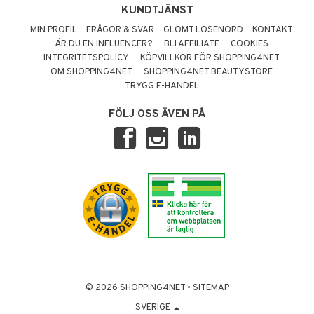
KUNDTJÄNST
MIN PROFIL
FRÅGOR & SVAR
GLÖMT LÖSENORD
KONTAKT
ÄR DU EN INFLUENCER?
BLI AFFILIATE
COOKIES
INTEGRITETSPOLICY
KÖPVILLKOR FÖR SHOPPING4NET
OM SHOPPING4NET
SHOPPING4NET BEAUTYSTORE
TRYGG E-HANDEL
FÖLJ OSS ÄVEN PÅ
© 2026 SHOPPING4NET
•
SITEMAP
SVERIGE