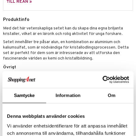
TILL REAN »
mma Mu
GO Spidey
Produktinfo
le
O Super Heroes
Med det här vetenskapliga setet kan du skapa dina egna briljanta
min
ic
kristaller, vilket är en lärorik och rolig aktivitet för unga forskare.
Little Pony
Setet innehåller tre påsar alun, en kombination av aluminium och
kaliumsulfat, som är nödvändiga för kristallodlingsprocessen. Detta
 Patrol
set är perfekt för dem som är intresserade av att utforska den
fascinerande världen av kemi och kristallbildning.
tson & Findus
Övrigt
pi Långstrump
8 år+
kemon
amashjältarna
Samtycke
Information
Om
ållan
derman
Denna webbplats använder cookies
Artikelnr
er Mario
Vi använder enhetsidentifierare för att anpassa innehållet
TCS29-1-XX
och annonserna till användarna, tillhandahålla funktioner