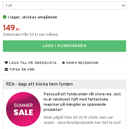
ons Åberg
leich-Wild Life
ktillbehör
i Villa Villerkulla
ndkår
blarna
anicals
us
I lager, skickas omgående
 Zhu Pets
by's Dollhouse
is
mse
tnite
 & Köksredskap
r
149
py Friends
g
tman
kr
GO Bluey
dning
bil
Delbetala från 53 kr per månad.
.L.
libompa
O City
tyrt
LÄGG I KUNDVAGNEN
gtoys
s
O Classic
saker
ens Barn
ney
O Creator
o
uslek
LÄGG TILL PÅ ÖNSKELISTA
SKRIV RECENSION
ållan
ney Prinsessor
GO Disney
TIPSA EN VÄN
badabado
andlek
ffi Love
l
O Disney Princess
ki
mhus-leksaker
REA - dags att klicka hem fynden
zen
GO DUPLO
mhus-spel
Passa på att fynda under vår stora rea. Just
ta Gris
O Friends
nu är varuhuset fyllt med fantastiska
reapriser på mängder av spännande
ry Potter
O Minecraft
produkter!
Rean pågår fram till 31/8-2026, men var
lo Kitty
GO Ninjago
snabb - dina favoritprodukter kan fort ta slut!
.L.
GO Speed Champions