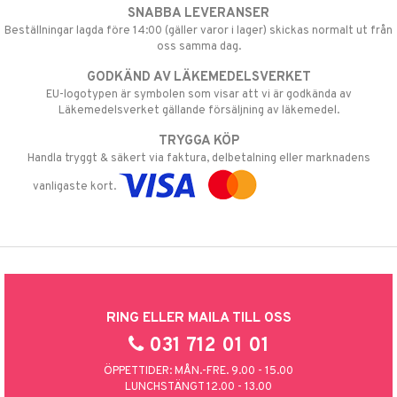
SNABBA LEVERANSER
Beställningar lagda före 14:00 (gäller varor i lager) skickas normalt ut från
oss samma dag.
GODKÄND AV LÄKEMEDELSVERKET
EU-logotypen är symbolen som visar att vi är godkända av
Läkemedelsverket gällande försäljning av läkemedel.
TRYGGA KÖP
Handla tryggt & säkert via faktura, delbetalning eller marknadens
vanligaste kort.
RING ELLER MAILA TILL OSS
031 712 01 01
ÖPPETTIDER: MÅN.-FRE. 9.00 - 15.00
LUNCHSTÄNGT 12.00 - 13.00