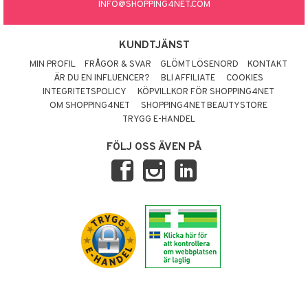
INFO@SHOPPING4NET.COM
KUNDTJÄNST
MIN PROFIL
FRÅGOR & SVAR
GLÖMT LÖSENORD
KONTAKT
ÄR DU EN INFLUENCER?
BLI AFFILIATE
COOKIES
INTEGRITETSPOLICY
KÖPVILLKOR FÖR SHOPPING4NET
OM SHOPPING4NET
SHOPPING4NET BEAUTYSTORE
TRYGG E-HANDEL
FÖLJ OSS ÄVEN PÅ