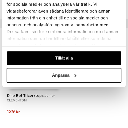
för sociala medier och analysera vår trafik. Vi
Lägsta pris senaste 30 dagarna: 149 kr
vidarebefordrar även sådana identifierare och annan
information från din enhet till de sociala medier och
Tips till dig
annons- och analysföretag som vi samarbetar med.
Dessa kan i sin tur kombinera informationen med annan
information som du har tillhandahållit eller som de har
samlat in när du har använt deras tjänster. Du godkänner
våra cookies vid fortsatt användande av vår webbplats.
Tillåt alla
Anpassa
Dino Bot Triceratops Junior
CLEMENTONI
129
kr