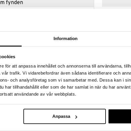
hem fynden
tt fynda under vår stora rea. Just nu är varuhuset
fantastiska reapriser på mängder av spännande
!
 fram till 31/8-2026, men var snabb - dina
ukter kan fort ta slut!
Information
N »
cookies
e för att anpassa innehållet och annonserna till användarna, tillh
Science My Fir
ett fantastiskt sätt för att utforska den lilla
Telescope
vår trafik. Vi vidarebefordrar även sådana identifierare och anna
SCIENCE
nnons- och analysföretag som vi samarbetar med. Dessa kan i sin
op, pipett, genomskinlig petriskål, 2 objektglas
285
kr
har tillhandahållit eller som de har samlat in när du har använt
r dig med dina upptäckter.
ortsatt användande av vår webbplats.
nte).
Anpassa