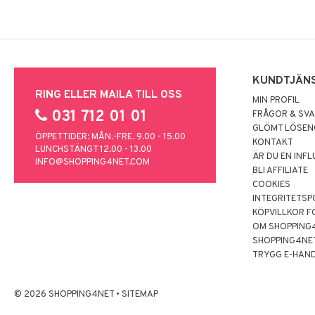
KUNDTJÄN
RING ELLER MAILA TILL OSS
MIN PROFIL
031 712 01 01
FRÅGOR & SV
GLÖMT LÖSE
ÖPPETTIDER: MÅN.-FRE. 9.00 - 15.00
KONTAKT
LUNCHSTÄNGT 12.00 - 13.00
ÄR DU EN INF
INFO@SHOPPING4NET.COM
BLI AFFILIATE
COOKIES
INTEGRITETSP
KÖPVILLKOR F
OM SHOPPING
SHOPPING4NE
TRYGG E-HAN
© 2026 SHOPPING4NET
•
SITEMAP