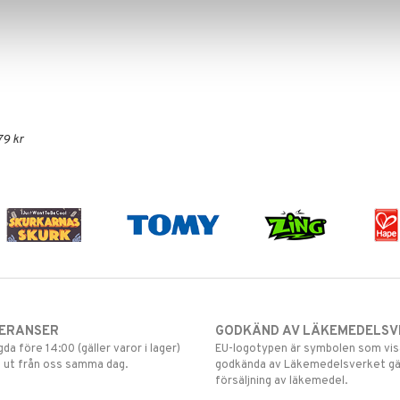
79 kr
VERANSER
GODKÄND AV LÄKEMEDELSV
gda före 14:00 (gäller varor i lager)
EU-logotypen är symbolen som visar
 ut från oss samma dag.
godkända av Läkemedelsverket gä
försäljning av läkemedel.