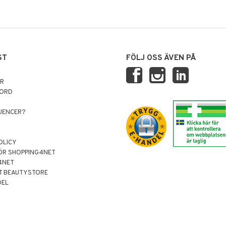
ST
FÖLJ OSS ÄVEN PÅ
AR
NORD
LUENCER?
OLICY
ÖR SHOPPING4NET
4NET
T BEAUTYSTORE
DEL