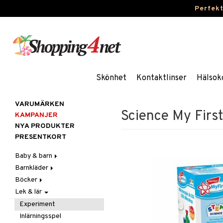
Perfek
Skönhet
Kontaktlinser
Hälsok
VARUMÄRKEN
Science My Firs
KAMPANJER
NYA PRODUKTER
PRESENTKORT
Baby & barn
Barnkläder
Accessoarer
Böcker
Aktivitet
Accessoarer
För håret
Lek & lär
Äta
Badkläder & UV-kläder
Dagböcker
Hattar & Mössor
Babygym
Kepsar & Solhattar
Badrockar & Handdukar
Klänningar
Läs & Lär
Övrigt
Babysitters
Barnservis
Experiment
Barnvagnstillbehör
Nederdelar
Målarböcker
Plånböcker
Bit & Skallra
Haklappar
Inlärningsspel