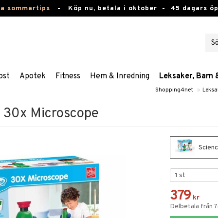
ta sommartips
-
Köp nu, betala i oktober -
45 dagars ö
ost
Apotek
Fitness
Hem & Inredning
Leksaker, Barn 
Shopping4net
»
Leksa
t 30x Microscope
Scienc
379
kr
Delbetala från 