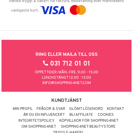
Handla tryggt & säkert via faktura, delbetalning eller marknadens
vanligaste kort.
RING ELLER MAILA TILL OSS
031 712 01 01
ÖPPETTIDER: MÅN.-FRE. 9.00 - 15.00
LUNCHSTÄNGT 12.00 - 13.00
INFO@SHOPPING4NET.COM
KUNDTJÄNST
MIN PROFIL
FRÅGOR & SVAR
GLÖMT LÖSENORD
KONTAKT
ÄR DU EN INFLUENCER?
BLI AFFILIATE
COOKIES
INTEGRITETSPOLICY
KÖPVILLKOR FÖR SHOPPING4NET
OM SHOPPING4NET
SHOPPING4NET BEAUTYSTORE
TRYGG E-HANDEL