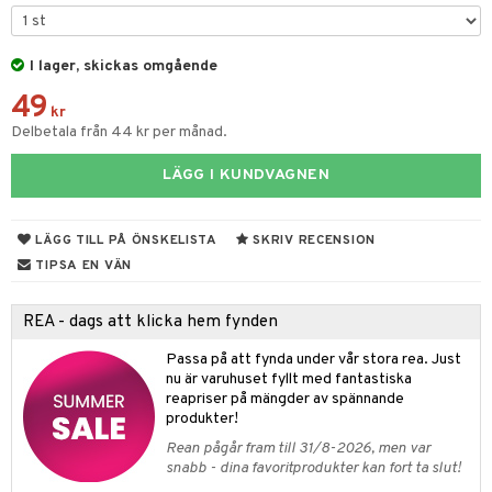
ar
figurer
leich - Hästar
ney Prinsessor
pi Hoppetossa
banor
ons Åberg
I lager, skickas omgående
leich-Wild Life
ktillbehör
i Villa Villerkulla
ndkår
blarna
anicals
us
49
 Zhu Pets
by's Dollhouse
is
kr
mse
tnite
 & Köksredskap
r
Delbetala från 44 kr per månad.
py Friends
g
tman
GO Bluey
dning
bil
LÄGG I KUNDVAGNEN
.L.
libompa
O City
tyrt
gtoys
s
O Classic
saker
LÄGG TILL PÅ ÖNSKELISTA
SKRIV RECENSION
ens Barn
ney
O Creator
TIPSA EN VÄN
o
uslek
ållan
ney Prinsessor
GO Disney
badabado
andlek
REA - dags att klicka hem fynden
ffi Love
l
O Disney Princess
ki
mhus-leksaker
Passa på att fynda under vår stora rea. Just
zen
GO DUPLO
nu är varuhuset fyllt med fantastiska
mhus-spel
reapriser på mängder av spännande
ta Gris
O Friends
produkter!
Rean pågår fram till 31/8-2026, men var
ry Potter
O Minecraft
snabb - dina favoritprodukter kan fort ta slut!
lo Kitty
GO Ninjago