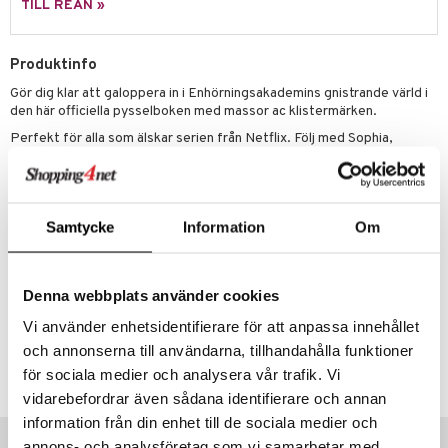
TILL REAN »
.L.
GO Speed Champions
Produktinfo
mma Mu
GO Spidey
Gör dig klar att galoppera in i Enhörningsakademins gnistrande värld i
le
O Super Heroes
den här officiella pysselboken med massor ac klistermärken.
min
ic
Perfekt för alla som älskar serien från Netflix. Följ med Sophia,
Wildstar och deras vänner på ett fantastiskt magiskt äventyr.
Little Pony
Innehåller 24 sidor + klistermärken.
 Patrol
Övrigt
Samtycke
Information
Om
tson & Findus
2 år+
pi Långstrump
Artikelnr
Denna webbplats använder cookies
kemon
TUA10-1-XX
Vi använder enhetsidentifierare för att anpassa innehållet
amashjältarna
och annonserna till användarna, tillhandahålla funktioner
Lägsta pris senaste 30 dagarna: 49 kr
ållan
för sociala medier och analysera vår trafik. Vi
vidarebefordrar även sådana identifierare och annan
derman
information från din enhet till de sociala medier och
Tips till dig
er Mario
annons- och analysföretag som vi samarbetar med.