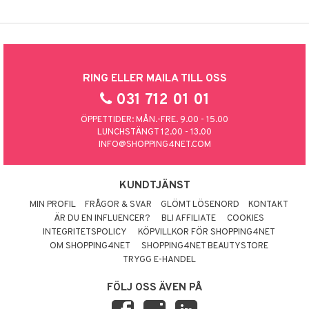
RING ELLER MAILA TILL OSS
031 712 01 01
ÖPPETTIDER: MÅN.-FRE. 9.00 - 15.00
LUNCHSTÄNGT 12.00 - 13.00
INFO@SHOPPING4NET.COM
KUNDTJÄNST
MIN PROFIL
FRÅGOR & SVAR
GLÖMT LÖSENORD
KONTAKT
ÄR DU EN INFLUENCER?
BLI AFFILIATE
COOKIES
INTEGRITETSPOLICY
KÖPVILLKOR FÖR SHOPPING4NET
OM SHOPPING4NET
SHOPPING4NET BEAUTYSTORE
TRYGG E-HANDEL
FÖLJ OSS ÄVEN PÅ