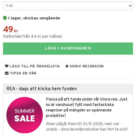
ar
figurer
leich - Hästar
ney Prinsessor
pi Hoppetossa
banor
ons Åberg
I lager, skickas omgående
leich-Wild Life
ktillbehör
i Villa Villerkulla
ndkår
blarna
anicals
us
49
 Zhu Pets
by's Dollhouse
is
kr
mse
tnite
 & Köksredskap
r
Delbetala från 44 kr per månad.
py Friends
g
tman
GO Bluey
dning
bil
LÄGG I KUNDVAGNEN
.L.
libompa
O City
tyrt
gtoys
s
O Classic
saker
LÄGG TILL PÅ ÖNSKELISTA
SKRIV RECENSION
ens Barn
ney
O Creator
TIPSA EN VÄN
o
uslek
ållan
ney Prinsessor
GO Disney
badabado
andlek
REA - dags att klicka hem fynden
ffi Love
l
O Disney Princess
ki
mhus-leksaker
Passa på att fynda under vår stora rea. Just
zen
GO DUPLO
nu är varuhuset fyllt med fantastiska
mhus-spel
reapriser på mängder av spännande
ta Gris
O Friends
produkter!
Rean pågår fram till 31/8-2026, men var
ry Potter
O Minecraft
snabb - dina favoritprodukter kan fort ta slut!
lo Kitty
GO Ninjago