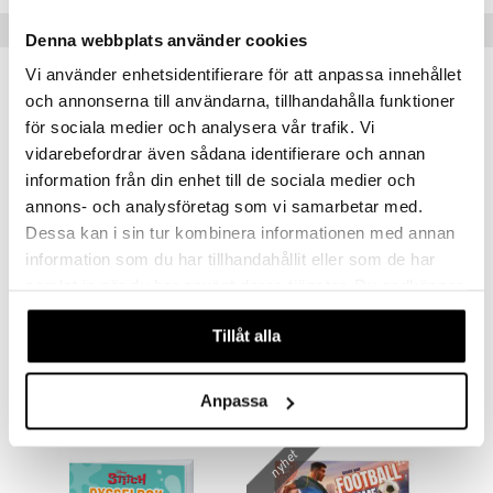
Populära produkter
Denna webbplats använder cookies
Vi använder enhetsidentifierare för att anpassa innehållet
och annonserna till användarna, tillhandahålla funktioner
för sociala medier och analysera vår trafik. Vi
vidarebefordrar även sådana identifierare och annan
information från din enhet till de sociala medier och
annons- och analysföretag som vi samarbetar med.
Dessa kan i sin tur kombinera informationen med annan
information som du har tillhandahållit eller som de har
samlat in när du har använt deras tjänster. Du godkänner
Pippi Långstrump Stickerbok
Create your Zoo Pysselbok
våra cookies vid fortsatt användande av vår webbplats.
PIPPI LÅNGSTRUMP
CREATIVE STUDIO
Tillåt alla
89
79
kr
kr
Anpassa
nyhet