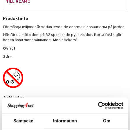
TILL REAN »
.L.
GO Speed Champions
Produktinfo
mma Mu
GO Spidey
För många miljoner år sedan levde de enorma dinosaurierna på jorden.
le
O Super Heroes
Här får du möta dem på 32 spännande pysselsidor. Korta fakta gör
min
ic
boken ännu mer spännande. Med stickers!
Övrigt
Little Pony
3 år+
 Patrol
tson & Findus
pi Långstrump
kemon
Artikelnr
amashjältarna
TED27-1-XX
ållan
derman
Lägsta pris senaste 30 dagarna: 49 kr
Samtycke
Information
Om
er Mario