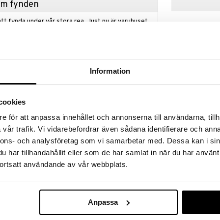
hem fynden
tt fynda under vår stora rea. Just nu är varuhuset
fantastiska reapriser på mängder av spännande
!
 fram till 31/8-2026, men var snabb - dina
ukter kan fort ta slut!
Information
N »
cookies
Dino World St
e för att anpassa innehållet och annonserna till användarna, tillh
ch utforska främmande galaktiska världar i den här
Bok
ler vackert illustrerade landskapsbilder från både
vår trafik. Vi vidarebefordrar även sådana identifierare och anna
DINO WORLD + 
ssor av dinosaurieklistermärken som du kan placera
nnons- och analysföretag som vi samarbetar med. Dessa kan i sin
79
grundsbilderna. Dino World Stickerworld GALAXY-boken
kr
har tillhandahållit eller som de har samlat in när du har använt
liga möjligheter och är särskilt bra att ha med sig på
erhållning med dig.
ortsatt användande av vår webbplats.
Anpassa