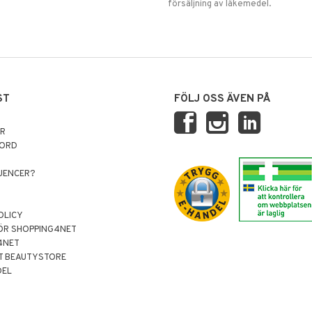
försäljning av läkemedel.
ST
FÖLJ OSS ÄVEN PÅ
AR
NORD
LUENCER?
OLICY
ÖR SHOPPING4NET
4NET
T BEAUTYSTORE
DEL