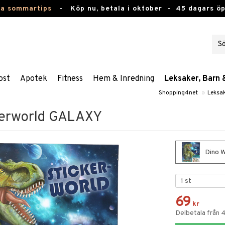
ta sommartips
-
Köp nu, betala i oktober -
45 dagars ö
ost
Apotek
Fitness
Hem & Inredning
Leksaker, Barn 
Shopping4net
»
Leksa
kerworld GALAXY
Dino W
69
kr
Delbetala från 