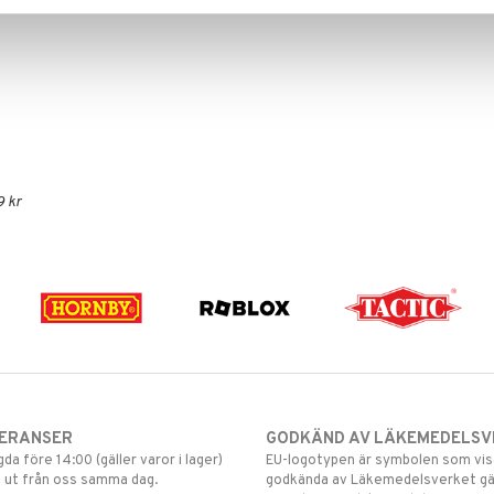
9 kr
VERANSER
GODKÄND AV LÄKEMEDELSV
gda före 14:00 (gäller varor i lager)
EU-logotypen är symbolen som visar
 ut från oss samma dag.
godkända av Läkemedelsverket gä