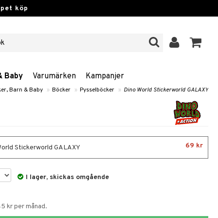
ppet köp
& Baby
Varumärken
Kampanjer
ker, Barn & Baby
»
Böcker
»
Pysselböcker
»
Dino World Stickerworld GALAXY
69 kr
orld Stickerworld GALAXY
I lager, skickas omgående
45 kr per månad.