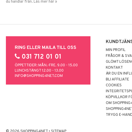
du handlar från. Läs mer här »
KUNDTJÄN
RING ELLER MAILA TILL OSS
MIN PROFIL
031 712 01 01
FRÅGOR & SV
GLÖMT LÖSE
ÖPPETTIDER: MÅN.-FRE. 9.00 - 15.00
KONTAKT
LUNCHSTÄNGT 12.00 - 13.00
ÄR DU EN INF
INFO@SHOPPING4NET.COM
BLI AFFILIATE
COOKIES
INTEGRITETSP
KÖPVILLKOR F
OM SHOPPING
SHOPPING4NE
TRYGG E-HAN
© 2026 SHOPPING4NET
•
SITEMAP