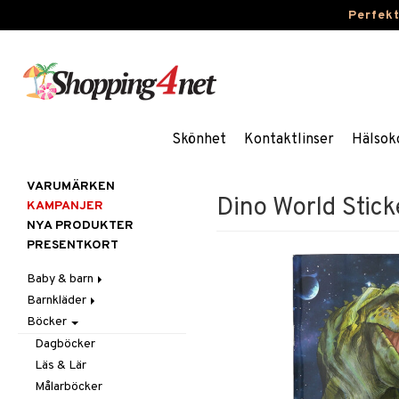
Perfek
Skönhet
Kontaktlinser
Hälsok
VARUMÄRKEN
Dino World Stic
KAMPANJER
NYA PRODUKTER
PRESENTKORT
Baby & barn
Barnkläder
Accessoarer
Böcker
Aktivitet
Accessoarer
För håret
Äta
Badkläder & UV-kläder
Hattar & Mössor
Babygym
Kepsar & Solhattar
Dagböcker
Badrockar & Handdukar
Klänningar
Övrigt
Babysitters
Barnservis
Läs & Lär
Barnvagnstillbehör
Nederdelar
Plånböcker
Bit & Skallra
Haklappar
Målarböcker