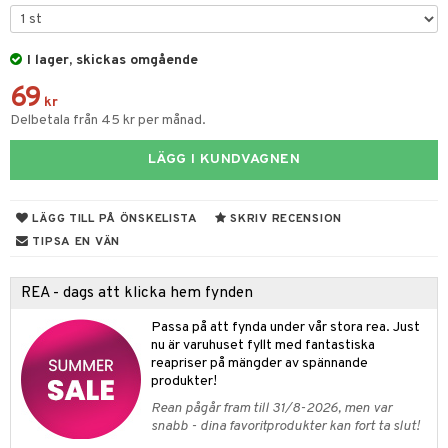
ar
figurer
leich - Hästar
ney Prinsessor
pi Hoppetossa
banor
ons Åberg
I lager, skickas omgående
leich-Wild Life
ktillbehör
i Villa Villerkulla
ndkår
blarna
anicals
us
69
 Zhu Pets
by's Dollhouse
is
kr
mse
tnite
 & Köksredskap
r
Delbetala från 45 kr per månad.
py Friends
g
tman
GO Bluey
dning
bil
LÄGG I KUNDVAGNEN
.L.
libompa
O City
tyrt
gtoys
s
O Classic
saker
LÄGG TILL PÅ ÖNSKELISTA
SKRIV RECENSION
ens Barn
ney
O Creator
TIPSA EN VÄN
o
uslek
ållan
ney Prinsessor
GO Disney
badabado
andlek
REA - dags att klicka hem fynden
ffi Love
l
O Disney Princess
ki
mhus-leksaker
Passa på att fynda under vår stora rea. Just
zen
GO DUPLO
nu är varuhuset fyllt med fantastiska
mhus-spel
reapriser på mängder av spännande
ta Gris
O Friends
produkter!
Rean pågår fram till 31/8-2026, men var
ry Potter
O Minecraft
snabb - dina favoritprodukter kan fort ta slut!
lo Kitty
GO Ninjago