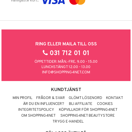
vanligaste kort.
RING ELLER MAILA TILL OSS
031 712 01 01
ÖPPETTIDER: MÅN.-FRE. 9.00 - 15.00
LUNCHSTÄNGT 12.00 - 13.00
INFO@SHOPPING4NET.COM
KUNDTJÄNST
MIN PROFIL
FRÅGOR & SVAR
GLÖMT LÖSENORD
KONTAKT
ÄR DU EN INFLUENCER?
BLI AFFILIATE
COOKIES
INTEGRITETSPOLICY
KÖPVILLKOR FÖR SHOPPING4NET
OM SHOPPING4NET
SHOPPING4NET BEAUTYSTORE
TRYGG E-HANDEL