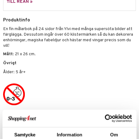
TILL REAN »
.L.
GO Speed Champions
Produktinfo
mma Mu
GO Spidey
En fin målarbok på 24 sidor från Ylvi med många supersöta bilder att
le
O Super Heroes
färglägga. Dessutom ingår över 60 klistermärken så du kan dekorera
enhörningar, magiska fabeldjur och hästar med vingar precis som du
min
ic
vill!
Little Pony
Mått
: 21 x 26 cm.
 Patrol
Övrigt
Ålder: 5 år+
tson & Findus
pi Långstrump
kemon
amashjältarna
Artikelnr
ållan
TYL21-1-XX
derman
Samtycke
Information
Om
er Mario