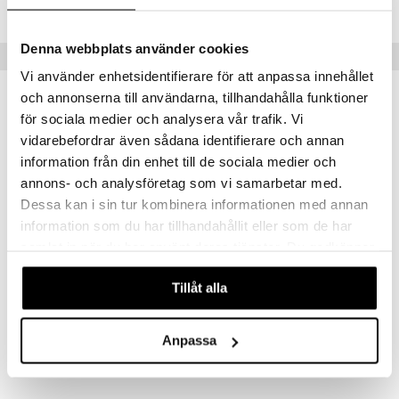
Lägsta pris senaste 30 dagarna: 69 kr
Denna webbplats använder cookies
Populära produkter
Vi använder enhetsidentifierare för att anpassa innehållet
och annonserna till användarna, tillhandahålla funktioner
kampanj
-20%
för sociala medier och analysera vår trafik. Vi
vidarebefordrar även sådana identifierare och annan
information från din enhet till de sociala medier och
annons- och analysföretag som vi samarbetar med.
Dessa kan i sin tur kombinera informationen med annan
information som du har tillhandahållit eller som de har
samlat in när du har använt deras tjänster. Du godkänner
våra cookies vid fortsatt användande av vår webbplats.
Babblarna Water Magic Set 4 bilder
Babblarna Min Första Målarbok
Tillåt alla
BABBLARNA
EGMONT KÄRNAN
64
45
79
kr
(
ord.
kr
)
kr
Anpassa