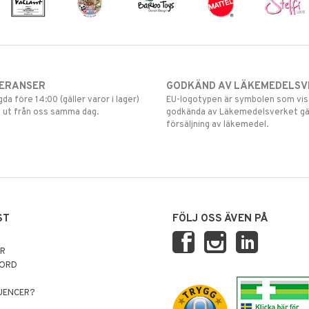
VERANSER
GODKÄND AV LÄKEMEDELSV
gda före 14:00 (gäller varor i lager)
EU-logotypen är symbolen som visar
 ut från oss samma dag.
godkända av Läkemedelsverket gä
försäljning av läkemedel.
ST
FÖLJ OSS ÄVEN PÅ
AR
NORD
LUENCER?