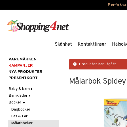
Perfekta
Skönhet
Kontaktlinser
Hälsok
VARUMÄRKEN
Produkten har utgått
KAMPANJER
NYA PRODUKTER
PRESENTKORT
Målarbok Spidey
Baby & barn
Barnkläder
Accessoarer
Böcker
Aktivitet
Accessoarer
För håret
Äta
Badkläder & UV-kläder
Hattar & Mössor
Babygym
Kepsar & Solhattar
Dagböcker
Badrockar & Handdukar
Klänningar
Övrigt
Babysitters
Barnservis
Läs & Lär
Barnvagnstillbehör
Nederdelar
Plånböcker
Bit & Skallra
Haklappar
Målarböcker