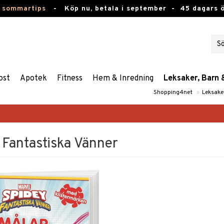
 sommartips
-
Köp nu, betala i september -
45 dagars 
ost
Apotek
Fitness
Hem & Inredning
Leksaker, Barn 
Shopping4net
»
Leksake
 Fantastiska Vänner