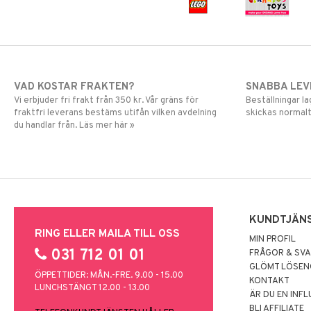
Skrållan
Spiderman
Super Mario
VAD KOSTAR FRAKTEN?
SNABBA LE
Vi erbjuder fri frakt från 350 kr. Vår gräns för
Beställningar la
fraktfri leverans bestäms utifån vilken avdelning
skickas normalt
du handlar från. Läs mer här »
KUNDTJÄN
RING ELLER MAILA TILL OSS
MIN PROFIL
031 712 01 01
FRÅGOR & SV
GLÖMT LÖSE
ÖPPETTIDER: MÅN.-FRE. 9.00 - 15.00
KONTAKT
LUNCHSTÄNGT 12.00 - 13.00
ÄR DU EN INF
BLI AFFILIATE