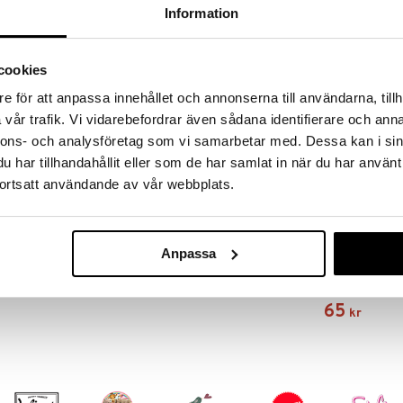
SKRIV RECENSION
TIPSA EN VÄN
Information
-Spider och Miles när de beger sig ut på
cookies
är i knipa får de hjälp av sina fantastiska vänner.
e för att anpassa innehållet och annonserna till användarna, tillh
vår trafik. Vi vidarebefordrar även sådana identifierare och anna
nnons- och analysföretag som vi samarbetar med. Dessa kan i sin
har tillhandahållit eller som de har samlat in när du har använt
ortsatt användande av vår webbplats.
Anpassa
Carioca Trolle
CARIOCA
65
kr