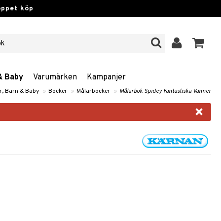
öppet köp
& Baby
Varumärken
Kampanjer
r, Barn & Baby
»
Böcker
»
Målarböcker
»
Målarbok Spidey Fantastiska Vänner
×