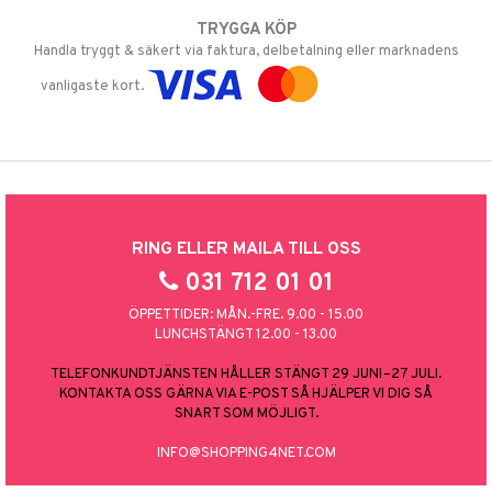
TRYGGA KÖP
Handla tryggt & säkert via faktura, delbetalning eller marknadens
vanligaste kort.
RING ELLER MAILA TILL OSS
031 712 01 01
ÖPPETTIDER: MÅN.-FRE. 9.00 - 15.00
LUNCHSTÄNGT 12.00 - 13.00
TELEFONKUNDTJÄNSTEN HÅLLER STÄNGT 29 JUNI–27 JULI.
KONTAKTA OSS GÄRNA VIA E-POST SÅ HJÄLPER VI DIG SÅ
SNART SOM MÖJLIGT.
INFO@SHOPPING4NET.COM