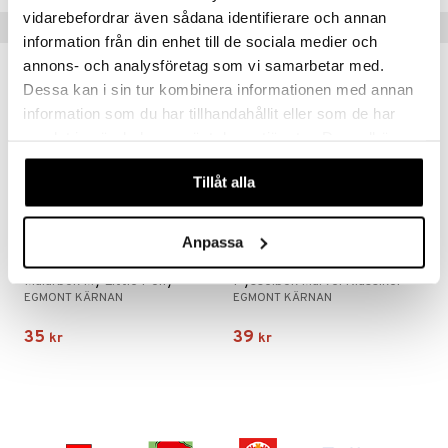
vidarebefordrar även sådana identifierare och annan
Tips till dig
information från din enhet till de sociala medier och
annons- och analysföretag som vi samarbetar med.
Dessa kan i sin tur kombinera informationen med annan
information som du har tillhandahållit eller som de har
samlat in när du har använt deras tjänster. Du godkänner
våra cookies vid fortsatt användande av vår webbplats.
Tillåt alla
Anpassa
Målarbok My Little Pony
Pysselbok Marvel Klassiker
EGMONT KÄRNAN
EGMONT KÄRNAN
35
39
kr
kr