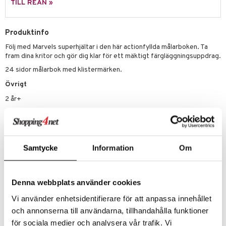
TILL REAN »
.L.
GO Speed Champions
Produktinfo
mma Mu
GO Spidey
Följ med Marvels superhjältar i den här actionfyllda målarboken. Ta
le
O Super Heroes
fram dina kritor och gör dig klar för ett mäktigt färgläggningsuppdrag.
min
ic
24 sidor målarbok med klistermärken.
Övrigt
Little Pony
2 år+
 Patrol
tson & Findus
pi Långstrump
Samtycke
Information
Om
kemon
Artikelnr
amashjältarna
Denna webbplats använder cookies
TET40-1-XX
ållan
Vi använder enhetsidentifierare för att anpassa innehållet
derman
Lägsta pris senaste 30 dagarna: 39 kr
och annonserna till användarna, tillhandahålla funktioner
för sociala medier och analysera vår trafik. Vi
er Mario