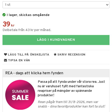
ar
figurer
leich - Hästar
ney Prinsessor
pi Hoppetossa
banor
ons Åberg
I lager, skickas omgående
leich-Wild Life
ktillbehör
i Villa Villerkulla
ndkår
blarna
anicals
us
39
 Zhu Pets
by's Dollhouse
is
kr
mse
tnite
 & Köksredskap
r
Delbetala från 43 kr per månad.
py Friends
g
tman
GO Bluey
dning
bil
LÄGG I KUNDVAGNEN
.L.
libompa
O City
tyrt
gtoys
s
O Classic
saker
LÄGG TILL PÅ ÖNSKELISTA
SKRIV RECENSION
ens Barn
ney
O Creator
TIPSA EN VÄN
o
uslek
ållan
ney Prinsessor
GO Disney
badabado
andlek
REA - dags att klicka hem fynden
ffi Love
l
O Disney Princess
ki
mhus-leksaker
Passa på att fynda under vår stora rea. Just
zen
GO DUPLO
nu är varuhuset fyllt med fantastiska
mhus-spel
reapriser på mängder av spännande
ta Gris
O Friends
produkter!
Rean pågår fram till 31/8-2026, men var
ry Potter
O Minecraft
snabb - dina favoritprodukter kan fort ta slut!
lo Kitty
GO Ninjago