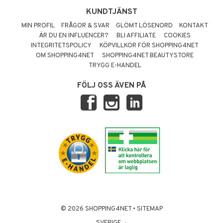
KUNDTJÄNST
MIN PROFIL
FRÅGOR & SVAR
GLÖMT LÖSENORD
KONTAKT
ÄR DU EN INFLUENCER?
BLI AFFILIATE
COOKIES
INTEGRITETSPOLICY
KÖPVILLKOR FÖR SHOPPING4NET
OM SHOPPING4NET
SHOPPING4NET BEAUTYSTORE
TRYGG E-HANDEL
FÖLJ OSS ÄVEN PÅ
© 2026 SHOPPING4NET
•
SITEMAP
SVERIGE