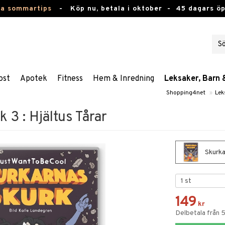
ta sommartips
-
Köp nu, betala i oktober -
45 dagars ö
ost
Apotek
Fitness
Hem & Inredning
Leksaker, Barn 
Shopping4net
»
Lek
 3 : Hjältus Tårar
Skurkar
149
kr
Delbetala från 