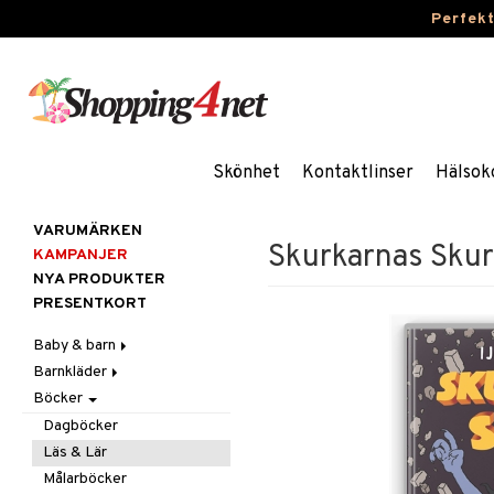
Perfek
Skönhet
Kontaktlinser
Hälsok
VARUMÄRKEN
Skurkarnas Skurk
KAMPANJER
NYA PRODUKTER
PRESENTKORT
Baby & barn
Barnkläder
Accessoarer
Böcker
Aktivitet
Accessoarer
För håret
Äta
Badkläder & UV-kläder
Hattar & Mössor
Babygym
Kepsar & Solhattar
Dagböcker
Badrockar & Handdukar
Klänningar
Övrigt
Babysitters
Barnservis
Läs & Lär
Barnvagnstillbehör
Nederdelar
Plånböcker
Bit & Skallra
Haklappar
Målarböcker