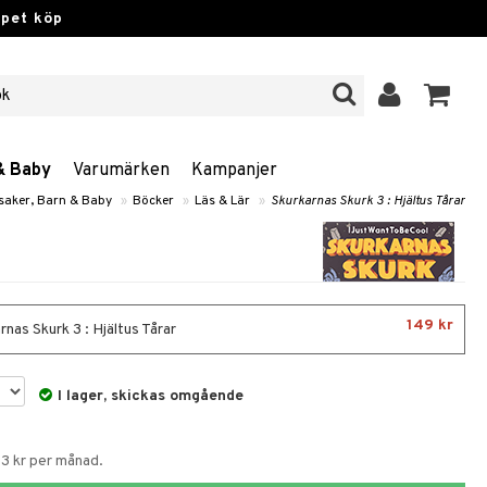
ppet köp
& Baby
Varumärken
Kampanjer
saker, Barn & Baby
»
Böcker
»
Läs & Lär
»
Skurkarnas Skurk 3 : Hjältus Tårar
149 kr
nas Skurk 3 : Hjältus Tårar
I lager, skickas omgående
53 kr per månad.