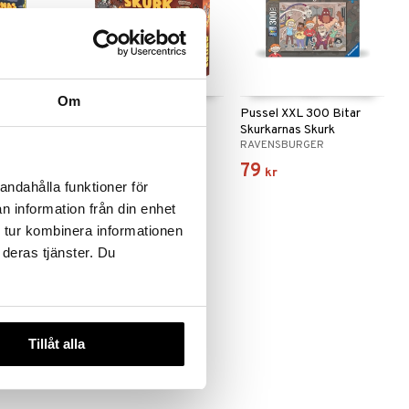
Om
:
Alga Skurkarnas Skurk
Pussel XXL 300 Bitar
urk SE
Skurkarnas Skurk
ALGA
RAVENSBURGER
279
79
kr
kr
andahålla funktioner för
n information från din enhet
 tur kombinera informationen
 deras tjänster. Du
Tillåt alla