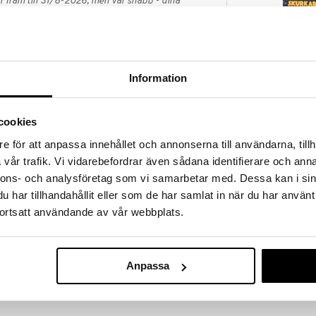
 fram till 31/8-2026, men var snabb - dina
ukter kan fort ta slut!
N »
Information
Alga Kortspel
as skurk kommer när som helst att attackera
Skurkarnas Sk
 det ett avbrutet påsklov, ett proppfullt schema och
ALGA
t Skurkarnas skurk behöver för att kunna bli den
cookies
79
kurken och förgöra dem alla, är de mystiska
kr
e för att anpassa innehållet och annonserna till användarna, tillh
ch de andra på skolan måste göra allt de kan för att
 Var de nu kan tänkas vara …
vår trafik. Vi vidarebefordrar även sådana identifierare och anna
uppen IJustWantToBeCools (IJWTBC) succéserie
nnons- och analysföretag som vi samarbetar med. Dessa kan i sin
 skruvat och fartfyllt äventyr, där frågan om vem
har tillhandahållit eller som de har samlat in när du har använt
sin spets och där allt kan gå precis hur som helst.
ortsatt användande av vår webbplats.
Anpassa